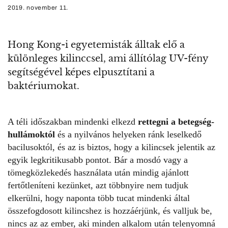
2019. november 11.
Hong Kong-i egyetemisták álltak elő a
különleges kilinccsel, ami állítólag UV-fény
segítségével képes elpusztítani a
baktériumokat.
A téli időszakban mindenki elkezd
rettegni a betegség-
hullámoktól
és a nyilvános helyeken ránk leselkedő
bacilusoktól, és az is biztos, hogy a kilincsek jelentik az
egyik legkritikusabb pontot. Bár a mosdó vagy a
tömegközlekedés használata után mindig ajánlott
fertőtleníteni kezünket, azt többnyire nem tudjuk
elkerülni, hogy naponta több tucat mindenki által
összefogdosott kilincshez is hozzáérjünk, és valljuk be,
nincs az az ember, aki minden alkalom után telenyomná