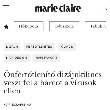
Hőkupola
Odüsszeia
Tabuk nél
DIZÁJN
FERTŐTLENÍTÉS
KILINCS
NAPI DESIGN
NAPI FAVORIT
Önfertőtlenítő dizájnkilincs
veszi fel a harcot a vírusok
ellen
MARIECLAIRE.HU