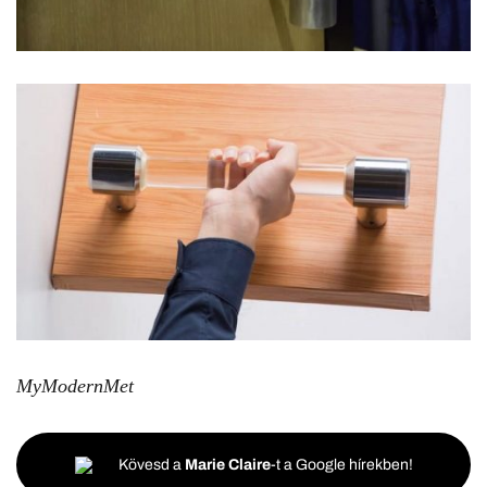
MyModernMet
Kövesd a
Marie Claire
-t a Google hírekben!