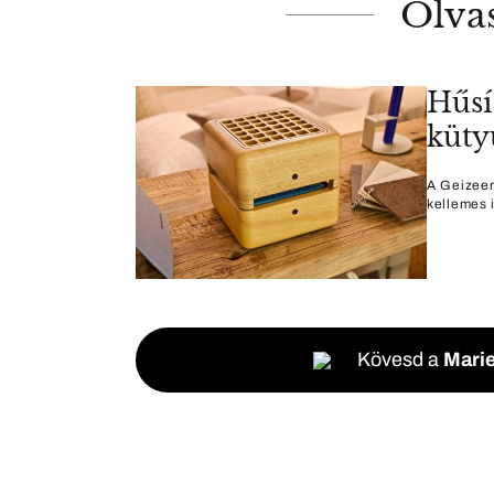
Olva
Hűsí
küty
A Geizeer
kellemes i
Kövesd a
Marie