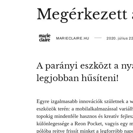
Megérkezett 
MARIECLAIRE.HU
2020. július 22
A parányi eszközt a ny
legjobban hűsíteni!
Egyre izgalmasabb innovációk születnek a we
eszközök terén: a mobilalkalmazással variál
topokig mindenféle hasznos és kreatív fejles
különlegessége a Reon Pocket, vagyis egy m
pólóba rejtve frissít minket a legforróbb na