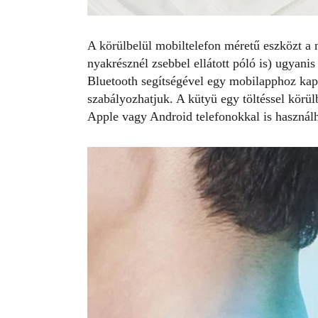
A körülbelül mobiltelefon méretű eszközt a 
nyakrésznél zsebbel ellátott póló is) ugyani
Bluetooth segítségével egy mobilapphoz kapc
szabályozhatjuk. A kütyü egy töltéssel körü
Apple vagy Android telefonokkal is használh