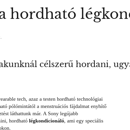
a hordható légkon
.
akunknál célszerű hordani, ugy
arable tech, azaz a testen hordható technológiai
ható pólómintától a menstruációs fájdalmat enyhítő
ztést láthattunk már. A Sony legújabb
ini, hordható
légkondicionáló
, ami egy speciális
pokon.