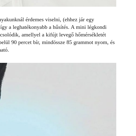
nyakunknál érdemes viselni, (ehhez jár egy
s így a leghatékonyabb a hűsítés. A mini légkondi
solódik, amellyel a kifújt levegő hőmérsékletét
lbelül 90 percet bír, mindössze 85 grammot nyom, és
ató.