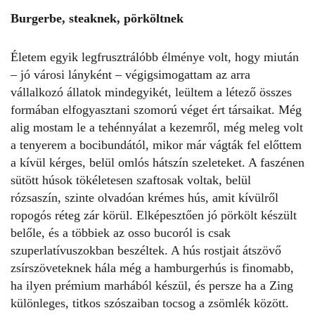
Burgerbe, steaknek, pörköltnek
Életem egyik legfrusztrálóbb élménye volt, hogy miután
– jó városi lányként – végigsimogattam az arra
vállalkozó állatok mindegyikét, leültem a létező összes
formában elfogyasztani szomorú véget ért társaikat. Még
alig mostam le a tehénnyálat a kezemről, még meleg volt
a tenyerem a bocibundától, mikor már vágták fel előttem
a kívül kérges, belül omlós hátszín szeleteket. A faszénen
sütött húsok tökéletesen szaftosak voltak, belül
rózsaszín, szinte olvadóan krémes hús, amit kívülről
ropogós réteg zár körül. Elképesztően jó pörkölt készült
belőle, és a többiek az osso bucoról is csak
szuperlatívuszokban beszéltek. A hús rostjait átszövő
zsírszöveteknek hála még a hamburgerhús is finomabb,
ha ilyen prémium marhából készül, és persze ha a Zing
különleges, titkos szószaiban tocsog a zsömlék között.