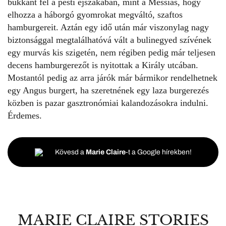
bukkant fel a pesti éjszakában, mint a Messiás, hogy
elhozza a háborgó gyomrokat megváltó, szaftos
hamburgereit. Aztán egy idő után már viszonylag nagy
biztonsággal megtalálhatóvá vált a bulinegyed szívének
egy murvás kis szigetén, nem régiben pedig már teljesen
decens hamburgerezőt is nyitottak a Király utcában.
Mostantól pedig az arra járók már bármikor rendelhetnek
egy Angus burgert, ha szeretnének egy laza burgerezés
közben is pazar gasztronómiai kalandozásokra indulni.
Érdemes.
Kövesd a
Marie Claire
-t a Google hírekben!
MARIE CLAIRE STORIES