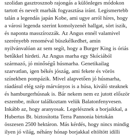
szolidan gasztrosznob rajongás a különleges módokon
tartott és nevelt marhák fogyasztása iránt. Legismertebb
talán a legendás japán Kobe, ami ugye arról híres, hogy
a városi legenda szerint komolyzenét hallgat, sört iszik,
és naponta masszírozzák. Az Angus ennél valamivel
szerényebb renoméval büszkélkedhet, amin
nyilvánvalóan az sem segít, hogy a Burger King is óriás
betűkkel hirdeti. Az Angus marha egy Skóciából
származó, jó minőségű húsmarha. Genetikailag
szarvatlan, igen békés jószág, ami fekete és vörös
színekben pompázik. Mivel alapvetően jó húsmarha,
ráadásul elég szép márványos is a húsa, kiváló steaknek
és hamburgerhúsnak is. Bár nekem nem ez jutott először
eszembe, mikor találkoztam velük Balatonfenyvesen.
Inkább az, hogy aranyosak. Legelésznek a borjaikkal, a
Hubertus Bt. biztosította Terra Pannonia birtokán
összesen 2500 hektáron. Más kérdés, hogy nincs mindig
ilyen jó világ, néhány hónap borjakkal eltöltött idilli