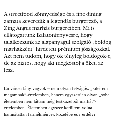
A streetfood könnyedsége és a fine dining
zamata keveredik a legendás burgerező, a
Zing Angus marhás burgereiben. Mi is
ellátogattunk Balatonfenyvesre, hogy
találkozzunk az alapanyagul szolgáló „boldog
marhákként” hirdetett prémium jószágokkal.
Azt nem tudom, hogy ők tényleg boldogok-e,
de az biztos, hogy aki megkóstolja őket, az
lesz.
Én városi lány vagyok – nem olyan felvágós, „kikérem
magamnak”-értelemben, hanem egyszerűen olyan „soha
életemben nem láttam még testközelből marhát”-
értelemben. Életemben egyszer kerültem volna
hamisítatlan farmélmények közelébe egy erdélyi