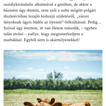
osztálykirándulás alkalmával a gimiben, de akkor a
házinéni úgy döntött, nem szól a sufni mögött polgári
diszkrécióban lezajló kisborjú születésről, „városi
lányoknak úgyis büdös az ilyesmi”-felkiáltással. Pedig…
Szóval úgy éreztem, itt van életem második, – egyben
talán utolsó – esélye, hogy megismerkedjem a
marhákkal. Egyből nem is akármilyenekkel!