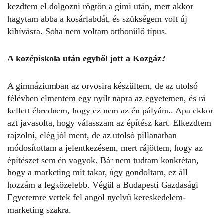
kezdtem el dolgozni rögtön a gimi után, mert akkor
hagytam abba a kosárlabdát, és szükségem volt új
kihívásra. Soha nem voltam otthonülő típus.
A középiskola után egyből jött a Közgáz?
A gimnáziumban az orvosira készültem, de az utolsó
félévben elmentem egy nyílt napra az egyetemen, és rá
kellett ébrednem, hogy ez nem az én pályám.. Apa ekkor
azt javasolta, hogy válasszam az építész kart. Elkezdtem
rajzolni, elég jól ment, de az utolsó pillanatban
módosítottam a jelentkezésem, mert rájöttem, hogy az
építészet sem én vagyok. Bár nem tudtam konkrétan,
hogy a marketing mit takar, úgy gondoltam, ez áll
hozzám a legközelebb. Végül a Budapesti Gazdasági
Egyetemre vettek fel angol nyelvű kereskedelem-
marketing szakra.