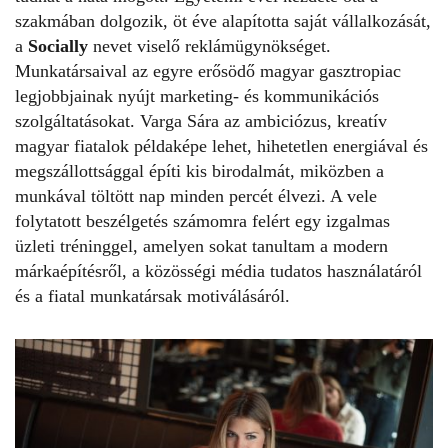
szakmában dolgozik, öt éve alapította saját vállalkozását,
a
Socially
nevet viselő reklámügynökséget.
Munkatársaival az egyre erősödő magyar gasztropiac
legjobbjainak nyújt marketing- és kommunikációs
szolgáltatásokat. Varga Sára az ambiciózus, kreatív
magyar fiatalok példaképe lehet, hihetetlen energiával és
megszállottsággal építi kis birodalmát, miközben a
munkával töltött nap minden percét élvezi. A vele
folytatott beszélgetés számomra felért egy izgalmas
üzleti tréninggel, amelyen sokat tanultam a modern
márkaépítésről, a közösségi média tudatos használatáról
és a fiatal munkatársak motiválásáról.