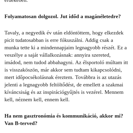
érdekében.
Folyamatosan dolgozol. Jut időd a magánéletedre?
Tavaly, a negyedik év után eldöntöttem, hogy elkezdek
picit tudatosabban is erre fókuszálni. Addig csak a
munka tette ki a mindennapjaim legnagyobb részét. Ez a
veszélye a saját vállalkozásnak: annyira szereted,
imádod, nem tudod abbahagyni. Az élsportoló múltam itt
is visszaköszön, már akkor sem tudtam kikapcsolódni,
mert időpocsékolásnak éreztem. Továbbra is az utazás
jelenti a legnagyobb feltöltődést, de emellett a szakmai
kíváncsiság és az inspirációgyűjtés is vezérel. Mennem
kell, néznem kell, ennem kell.
Ha nem gasztronómia és kommunikáció, akkor mi?
Van B-terved?