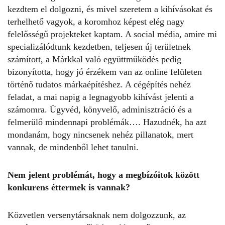
kezdtem el dolgozni, és mivel szeretem a kihívásokat és
terhelhető vagyok, a koromhoz képest elég nagy
felelősségű projekteket kaptam. A social média, amire mi
specializálódtunk kezdetben, teljesen új területnek
számított, a Márkkal való együttműködés pedig
bizonyította, hogy jó érzékem van az online felületen
történő tudatos márkaépítéshez. A cégépítés nehéz
feladat, a mai napig a legnagyobb kihívást jelenti a
számomra. Ügyvéd, könyvelő, adminisztráció és a
felmerülő mindennapi problémák…. Hazudnék, ha azt
mondanám, hogy nincsenek nehéz pillanatok, mert
vannak, de mindenből lehet tanulni.
Nem jelent problémát, hogy a megbízóitok között
konkurens éttermek is vannak?
Közvetlen versenytársaknak nem dolgozzunk, az