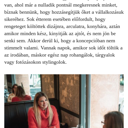
van, ahol már a nulladik pontnál megkeresnek minket,
bíznak bennünk, hogy hozzásegítjük őket a vállalkozásuk
sikeréhez. Sok étterem esetében előfordult, hogy
rengeteget költöttek dizájnra, arculatra, konyhára, aztán
amikor minden kész, kinyitják az ajtót, és nem jön be
senki sem. Akkor derül ki, hogy a koncepcióban nem
stimmelt valami. Vannak napok, amikor sok időt töltök a
az irodában, máskor egész nap rohangálok, tárgyalok
vagy fotózásokon stylingolok.