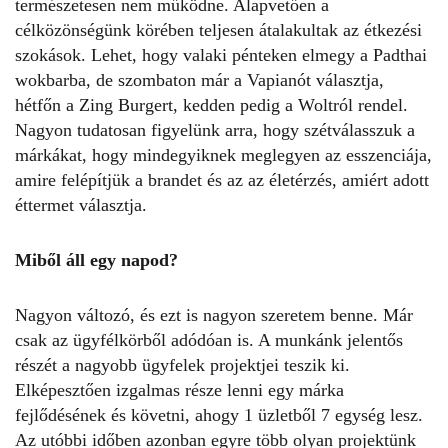
természetesen nem működne. Alapvetően a
célközönségünk körében teljesen átalakultak az étkezési
szokások. Lehet, hogy valaki pénteken elmegy a Padthai
wokbarba, de szombaton már a Vapianót választja,
hétfőn a Zing Burgert, kedden pedig a Woltról rendel.
Nagyon tudatosan figyelünk arra, hogy szétválasszuk a
márkákat, hogy mindegyiknek meglegyen az esszenciája,
amire felépítjük a brandet és az az életérzés, amiért adott
éttermet választja.
Miből áll egy napod?
Nagyon változó, és ezt is nagyon szeretem benne. Már
csak az ügyfélkörből adódóan is. A munkánk jelentős
részét a nagyobb ügyfelek projektjei teszik ki.
Elképesztően izgalmas része lenni egy márka
fejlődésének és követni, ahogy 1 üzletből 7 egység lesz.
Az utóbbi időben azonban egyre több olyan projektünk