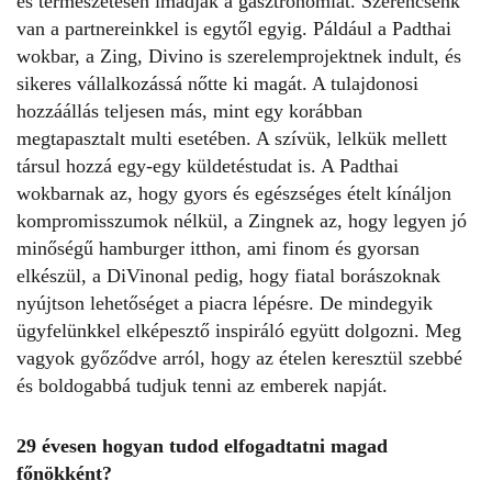
és természetesen imádják a gasztronómiát. Szerencsénk
van a partnereinkkel is egytől egyig. Páldául a Padthai
wokbar, a Zing, Divino is szerelemprojektnek indult, és
sikeres vállalkozássá nőtte ki magát. A tulajdonosi
hozzáállás teljesen más, mint egy korábban
megtapasztalt multi esetében. A szívük, lelkük mellett
társul hozzá egy-egy küldetéstudat is. A Padthai
wokbarnak az, hogy gyors és egészséges ételt kínáljon
kompromisszumok nélkül, a Zingnek az, hogy legyen jó
minőségű hamburger itthon, ami finom és gyorsan
elkészül, a DiVinonal pedig, hogy fiatal borászoknak
nyújtson lehetőséget a piacra lépésre. De mindegyik
ügyfelünkkel elképesztő inspiráló együtt dolgozni. Meg
vagyok győződve arról, hogy az ételen keresztül szebbé
és boldogabbá tudjuk tenni az emberek napját.
29 évesen hogyan tudod elfogadtatni magad
főnökként?