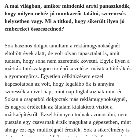
A mai világban, amikor mindenki arról panaszkodik,
hogy milyen nehéz jó munkaerőt találni, szerencsés
helyzetben vagy. Mi a titkod, hogy sikerült ilyen jó
embereket összeszedned?
Sok hasznos dolgot tanultam a reklámügynökségnél
eltöltött évek alatt, de volt olyan tapasztalat is, amit
tudtam, hogy soha nem szeretnék követni. Egyik ilyen a
márkák futószalagon történő kezelése, másik a túlórák és
a gyomorgörcs. Egyetlen célkitűzésem ezzel
kapcsolatban az volt, hogy legalább ők is annyira
szeressék amivel nap, mint nap foglalkoznak mint én.
Sokan a csapatból dolgoztak más reklámügynökségnél,
és nagyra értékelik az általam kialakított víziót a
márkaépítésről. Ezzel könnyen tudnak azonosulni, nem
pusztán egy csavarnak érzik magukat a gépezetben, mint
ahogy ezt egy multicégnél érezték. Sok a sikerélmény is