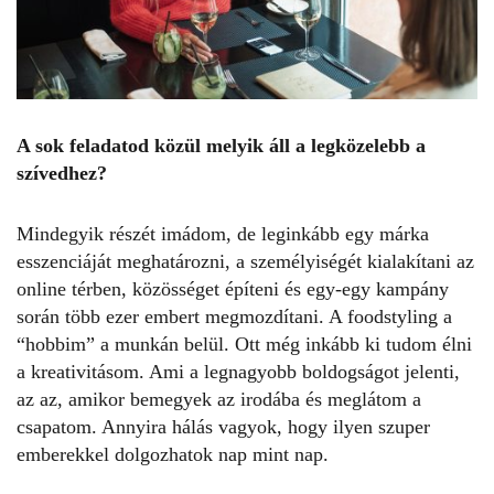
A sok feladatod közül melyik áll a legközelebb a
szívedhez?
Mindegyik részét imádom, de leginkább egy márka
esszenciáját meghatározni, a személyiségét kialakítani az
online térben, közösséget építeni és egy-egy kampány
során több ezer embert megmozdítani. A foodstyling a
“hobbim” a munkán belül. Ott még inkább ki tudom élni
a kreativitásom. Ami a legnagyobb boldogságot jelenti,
az az, amikor bemegyek az irodába és meglátom a
csapatom. Annyira hálás vagyok, hogy ilyen szuper
emberekkel dolgozhatok nap mint nap.