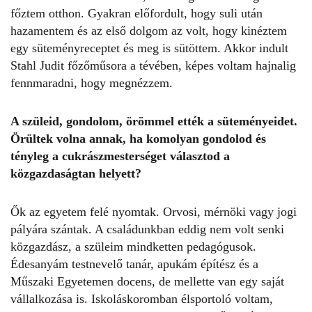
főztem otthon. Gyakran előfordult, hogy suli után
hazamentem és az első dolgom az volt, hogy kinéztem
egy süteményreceptet és meg is sütöttem. Akkor indult
Stahl Judit főzőműsora a tévében, képes voltam hajnalig
fennmaradni, hogy megnézzem.
A szüleid, gondolom, örömmel ették a süteményeidet.
Örültek volna annak, ha komolyan gondolod és
tényleg a cukrászmesterséget választod a
közgazdaságtan helyett?
Ők az egyetem felé nyomtak. Orvosi, mérnöki vagy jogi
pályára szántak. A családunkban eddig nem volt senki
közgazdász, a szüleim mindketten pedagógusok.
Édesanyám testnevelő tanár, apukám építész és a
Műszaki Egyetemen docens, de mellette van egy saját
vállalkozása is. Iskoláskoromban élsportoló voltam,