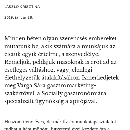
LÁSZLÓ KRISZTINA
2019. január 28.
Minden héten olyan szerencsés embereket
mutatunk be, akik számára a munkájuk az
életük egyik értelme, a szenvedélye.
Reméljük, példájuk másoknak is erőt ad az
esetleges váltáshoz, vagy jelenlegi
élethelyzetük átalakításához. Ismerkedjetek
meg Varga Sára gasztromarketing-
szakértővel, a Socially gasztronómiára
specializált ügynökség alapítójával.
Huszonkilenc éves, de már tíz év munkatapasztalatot
tudhat a háta mögött. Egyetemi évei kezdete óta a