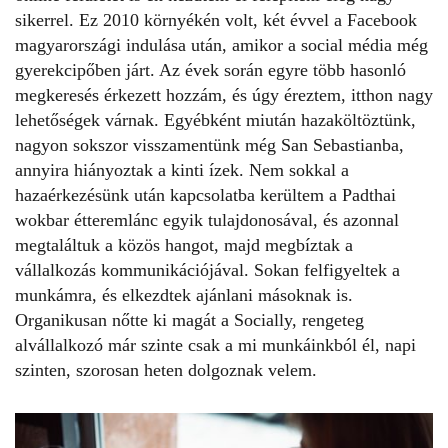
sikerrel. Ez 2010 környékén volt, két évvel a Facebook
magyarországi indulása után, amikor a social média még
gyerekcipőben járt. Az évek során egyre több hasonló
megkeresés érkezett hozzám, és úgy éreztem, itthon nagy
lehetőségek várnak. Egyébként miután hazaköltöztünk,
nagyon sokszor visszamentünk még San Sebastianba,
annyira hiányoztak a kinti ízek. Nem sokkal a
hazaérkezésünk után kapcsolatba kerültem a Padthai
wokbar étteremlánc egyik tulajdonosával, és azonnal
megtaláltuk a közös hangot, majd megbíztak a
vállalkozás kommunikációjával. Sokan felfigyeltek a
munkámra, és elkezdtek ajánlani másoknak is.
Organikusan nőtte ki magát a Socially, rengeteg
alvállalkozó már szinte csak a mi munkáinkból él, napi
szinten, szorosan heten dolgoznak velem.