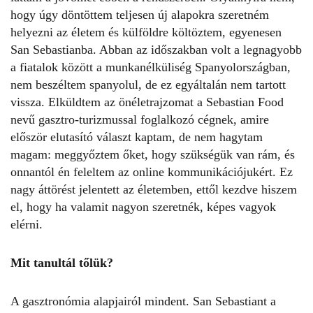
hogy úgy döntöttem teljesen új alapokra szeretném
helyezni az életem és külföldre költöztem, egyenesen
San Sebastianba. Abban az időszakban volt a legnagyobb
a fiatalok között a munkanélküliség Spanyolországban,
nem beszéltem spanyolul, de ez egyáltalán nem tartott
vissza. Elküldtem az önéletrajzomat a Sebastian Food
nevű gasztro-turizmussal foglalkozó cégnek, amire
először elutasító választ kaptam, de nem hagytam
magam: meggyőztem őket, hogy szükségük van rám, és
onnantól én feleltem az online kommunikációjukért. Ez
nagy áttörést jelentett az életemben, ettől kezdve hiszem
el, hogy ha valamit nagyon szeretnék, képes vagyok
elérni.
Mit tanultál tőlük?
A gasztronómia alapjairól mindent. San Sebastiant a