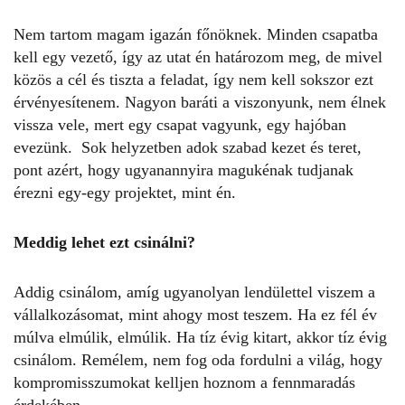
Nem tartom magam igazán főnöknek. Minden csapatba
kell egy vezető, így az utat én határozom meg, de mivel
közös a cél és tiszta a feladat, így nem kell sokszor ezt
érvényesítenem. Nagyon baráti a viszonyunk, nem élnek
vissza vele, mert egy csapat vagyunk, egy hajóban
evezünk. Sok helyzetben adok szabad kezet és teret,
pont azért, hogy ugyanannyira magukénak tudjanak
érezni egy-egy projektet, mint én.
Meddig lehet ezt csinálni?
Addig csinálom, amíg ugyanolyan lendülettel viszem a
vállalkozásomat, mint ahogy most teszem. Ha ez fél év
múlva elmúlik, elmúlik. Ha tíz évig kitart, akkor tíz évig
csinálom. Remélem, nem fog oda fordulni a világ, hogy
kompromisszumokat kelljen hoznom a fennmaradás