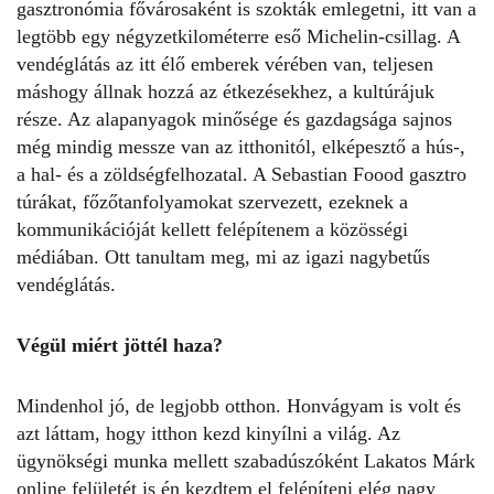
gasztronómia fővárosaként is szokták emlegetni, itt van a
legtöbb egy négyzetkilométerre eső Michelin-csillag. A
vendéglátás az itt élő emberek vérében van, teljesen
máshogy állnak hozzá az étkezésekhez, a kultúrájuk
része. Az alapanyagok minősége és gazdagsága sajnos
még mindig messze van az itthonitól, elképesztő a hús-,
a hal- és a zöldségfelhozatal. A Sebastian Foood gasztro
túrákat, főzőtanfolyamokat szervezett, ezeknek a
kommunikációját kellett felépítenem a közösségi
médiában. Ott tanultam meg, mi az igazi nagybetűs
vendéglátás.
Végül miért jöttél haza?
Mindenhol jó, de legjobb otthon. Honvágyam is volt és
azt láttam, hogy itthon kezd kinyílni a világ. Az
ügynökségi munka mellett szabadúszóként Lakatos Márk
online felületét is én kezdtem el felépíteni elég nagy