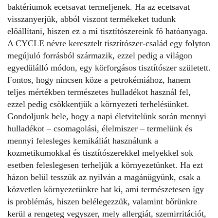
baktériumok ecetsavat termeljenek. Ha az ecetsavat
visszanyerjük, abból viszont termékeket tudunk
előállítani, hiszen ez a mi tisztítószereink fő hatóanyaga.
A CYCLE névre keresztelt tisztítószer-család egy folyton
megújuló forrásból származik, ezzel pedig a világon
egyedülálló módon, egy körforgásos tisztítószer született.
Fontos, hogy nincsen köze a petrokémiához, hanem
teljes mértékben természetes hulladékot használ fel,
ezzel pedig csökkentjük a környezeti terhelésünket.
Gondoljunk bele, hogy a napi életvitelünk során mennyi
hulladékot – csomagolási, élelmiszer – termelünk és
mennyi felesleges kemikáliát használunk a
kozmetikumokkal és tisztítószerekkel melyekkel sok
esetben feleslegesen terheljük a környezetünket. Ha ezt
házon belül tesszük az nyilván a magánügyünk, csak a
közvetlen környezetünkre hat ki, ami természetesen így
is problémás, hiszen belélegezzük, valamint bőrünkre
kerül a rengeteg vegyszer, mely allergiát, szemirritációt,