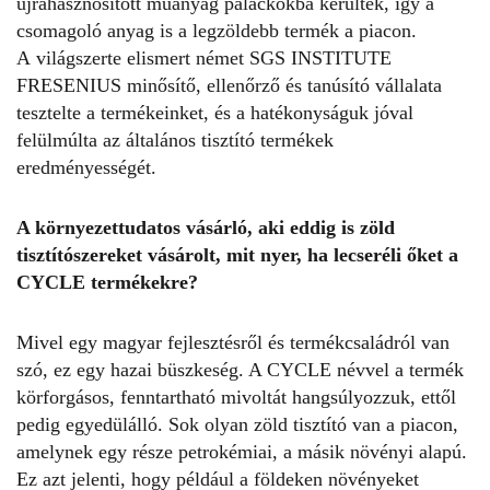
újrahasznosított műanyag palackokba kerültek, így a
csomagoló anyag is a legzöldebb termék a piacon.
A világszerte elismert német SGS INSTITUTE
FRESENIUS minősítő, ellenőrző és tanúsító vállalata
tesztelte a termékeinket, és a hatékonyságuk jóval
felülmúlta az általános tisztító termékek
eredményességét.
A
környezettudatos
vásárló, aki eddig is zöld
tisztítószereket vásárolt, mit nyer, ha lecseréli őket a
CYCLE termékekre?
Mivel egy magyar fejlesztésről és termékcsaládról van
szó, ez egy hazai büszkeség. A CYCLE névvel a termék
körforgásos, fenntartható mivoltát hangsúlyozzuk, ettől
pedig egyedülálló. Sok olyan zöld tisztító van a piacon,
amelynek egy része petrokémiai, a másik növényi alapú.
Ez azt jelenti, hogy például a földeken növényeket