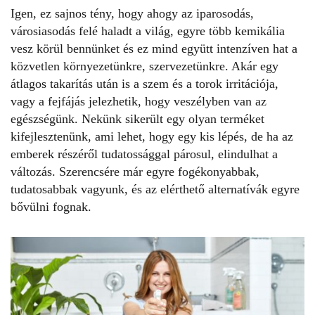
Igen, ez sajnos tény, hogy ahogy az iparosodás,
városiasodás felé haladt a világ, egyre több kemikália
vesz körül bennünket és ez mind együtt intenzíven hat a
közvetlen környezetünkre, szervezetünkre. Akár egy
átlagos takarítás után is a szem és a torok irritációja,
vagy a fejfájás jelezhetik, hogy veszélyben van az
egészségünk. Nekünk sikerült egy olyan terméket
kifejlesztenünk, ami lehet, hogy egy kis lépés, de ha az
emberek részéről tudatossággal párosul, elindulhat a
változás. Szerencsére már egyre fogékonyabbak,
tudatosabbak vagyunk, és az elérthető alternatívák egyre
bővülni fognak.