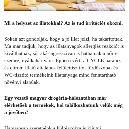
Mi a helyzet az illatokkal? Az is tud irritációt okozni.
Sokan azt gondolják, hogy a jó illat jelzi, ha takarítottak.
Ma már tudjuk, hogy az illatanyagok allergiás reakciót is
kiválthatnak, sőt akár agresszívan is hathatnak a bőrre,
szemre, nyálkahártyára. Éppen ezért, a CYCLE narancs
és citrom illatú általános felülettisztító, fürdőszoba- és
WC-tisztító termékeink illatanyaga mind fenntartható
növényi alapúak.
Egy vezető magyar drogéria-hálózatában már
elérhetőek a termékek, hol találkozhatunk velük még
a jövőben?
Hamarosan szeretnénk a külpiacokra is kijutni,