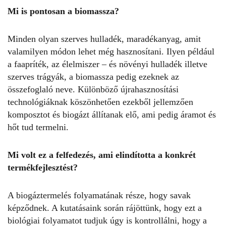
Mi is pontosan a biomassza?
Minden olyan szerves hulladék, maradékanyag, amit
valamilyen módon lehet még hasznosítani. Ilyen például
a faapríték, az élelmiszer – és növényi hulladék illetve
szerves trágyák, a biomassza pedig ezeknek az
összefoglaló neve. Különböző újrahasznosítási
technológiáknak köszönhetően ezekből jellemzően
komposztot és biogázt állítanak elő, ami pedig áramot és
hőt tud termelni.
Mi volt ez a felfedezés, ami elindította a konkrét
termékfejlesztést?
A biogáztermelés folyamatának része, hogy savak
képződnek. A kutatásaink során rájöttünk, hogy ezt a
biológiai folyamatot tudjuk úgy is kontrollálni, hogy a