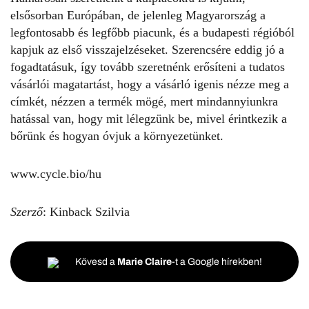
elsősorban Európában, de jelenleg Magyarország a
legfontosabb és legfőbb piacunk, és a budapesti régióból
kapjuk az első visszajelzéseket. Szerencsére eddig jó a
fogadtatásuk, így tovább szeretnénk erősíteni a tudatos
vásárlói magatartást, hogy a vásárló igenis nézze meg a
címkét, nézzen a termék mögé, mert mindannyiunkra
hatással van, hogy mit lélegzünk be, mivel érintkezik a
bőrünk és hogyan óvjuk a környezetünket.
www.cycle.bio/hu
Szerző
: Kinback Szilvia
Kövesd a
Marie Claire
-t a Google hírekben!