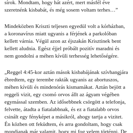
sírok. Mondtam, hogy hát azért, mert másfél éve
szeretnénk kisbabát, és még sosem voltam terhes…”
Mindeközben Kriszti teljesen egyedül volt a kórházban,
a koronavírus miatt
ugyanis a férjének a parkolóban
kellett várnia. Végül azon az éjszakán Krisztinek bent
kellett aludnia. Egész éjjel próbált pozitív maradni és
nem gondolni a méhen kívüli terhesség lehetőségére.
„Reggel 4:45-kor aztán mások kisbabájának szívhangjára
ébredtem, egy terembe rakták ugyanis az abortuszos,
méhen kívüli és mindenórás kismamákat. Aztán bejött a
reggeli vizit, egy csomó orvos állt az ágyam végében
egymással szemben. Az idősebbnek csörgött a telefonja,
felvette, átadta a fiatalabbnak, és ez a fiatalabb orvos
csinált egy fényképet a másikról, ahogy tartja a vizitet.
Én közben ott feküdtem, és arra gondoltam, hogy csak
mondjanak már valamit, hogy mi fog velem történni. De