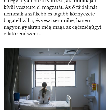
ha egy olyan nőről van szó, aki önhibáján
kívül vesztette el magzatát. Az ő fájdalmát
nemcsak a szűkebb és tágabb környezete
bagatellizálja, és veszi semmibe, hanem
nagyon gyakran még maga az egészségügyi
ellátórendszer is.