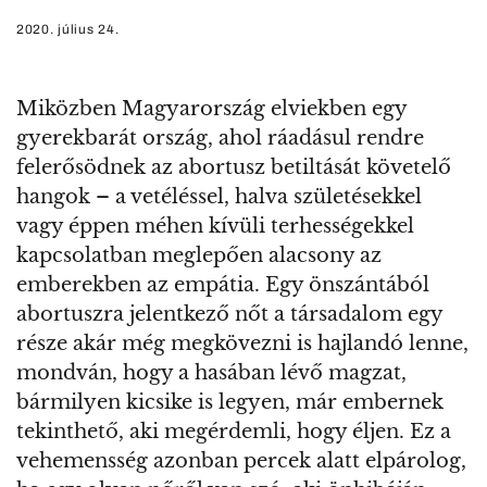
2020. július 24.
Miközben Magyarország elviekben egy
gyerekbarát ország, ahol ráadásul rendre
felerősödnek az abortusz betiltását követelő
hangok – a vetéléssel, halva születésekkel
vagy éppen méhen kívüli terhességekkel
kapcsolatban meglepően alacsony az
emberekben az empátia. Egy önszántából
abortuszra jelentkező nőt a társadalom egy
része akár még megkövezni is hajlandó lenne,
mondván, hogy a hasában lévő magzat,
bármilyen kicsike is legyen, már embernek
tekinthető, aki megérdemli, hogy éljen. Ez a
vehemensség azonban percek alatt elpárolog,