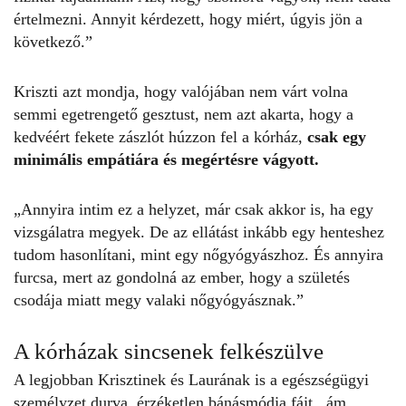
értelmezni. Annyit kérdezett, hogy miért, úgyis jön a
következő.”
Kriszti azt mondja, hogy valójában nem várt volna
semmi egetrengető gesztust, nem azt akarta, hogy a
kedvéért fekete zászlót húzzon fel a kórház,
csak egy
minimális empátiára és megértésre vágyott.
„Annyira intim ez a helyzet, már csak akkor is, ha egy
vizsgálatra megyek. De az ellátást inkább egy henteshez
tudom hasonlítani, mint egy nőgyógyászhoz. És annyira
furcsa, mert az gondolná az ember, hogy a születés
csodája miatt megy valaki nőgyógyásznak.”
A kórházak sincsenek felkészülve
A legjobban Krisztinek és Laurának is a egészségügyi
személyzet durva, érzéketlen bánásmódja fájt, ám