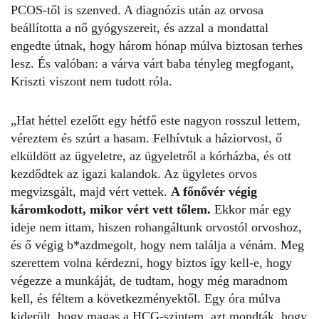
PCOS-től is szenved. A diagnózis után az orvosa
beállította a nő gyógyszereit, és azzal a mondattal
engedte útnak, hogy három hónap múlva biztosan terhes
lesz. És valóban: a várva várt baba tényleg megfogant,
Kriszti viszont nem tudott róla.
„Hat héttel ezelőtt egy hétfő este nagyon rosszul lettem,
véreztem és szúrt a hasam. Felhívtuk a háziorvost, ő
elküldött az ügyeletre, az ügyeletről a kórházba, és ott
kezdődtek az igazi kalandok. Az ügyletes orvos
megvizsgált, majd vért vettek.
A főnővér végig
káromkodott, mikor vért vett tőlem.
Ekkor már egy
ideje nem ittam, hiszen rohangáltunk orvostól orvoshoz,
és ő végig b*azdmegolt, hogy nem találja a vénám. Meg
szerettem volna kérdezni, hogy biztos így kell-e, hogy
végezze a munkáját, de tudtam, hogy még maradnom
kell, és féltem a következményektől. Egy óra múlva
kiderült, hogy magas a HCG-szintem, azt mondták, hogy