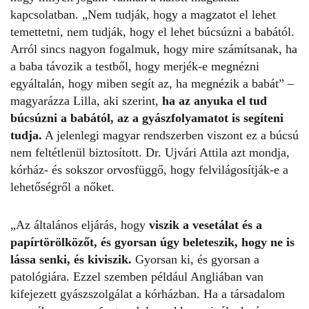
kapcsolatban. „Nem tudják, hogy a magzatot el lehet
temettetni, nem tudják, hogy el lehet búcsúzni a babától.
Arról sincs nagyon fogalmuk, hogy mire számítsanak, ha
a baba távozik a testből, hogy merjék-e megnézni
egyáltalán, hogy miben segít az, ha megnézik a babát” –
magyarázza Lilla, aki szerint,
ha az anyuka el tud
búcsúzni a babától, az a gyászfolyamatot is segíteni
tudja.
A jelenlegi magyar rendszerben viszont ez a búcsú
nem feltétlenül biztosított. Dr. Ujvári Attila azt mondja,
kórház- és sokszor orvosfüggő, hogy felvilágosítják-e a
lehetőségről a nőket.
„Az általános eljárás, hogy
viszik a vesetálat és a
papírtörölközőt, és gyorsan úgy beleteszik, hogy ne is
lássa senki, és kiviszik.
Gyorsan ki, és gyorsan a
patológiára. Ezzel szemben például Angliában van
kifejezett gyászszolgálat a kórházban. Ha a társadalom