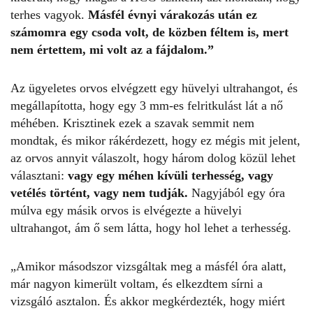
terhes vagyok.
Másfél évnyi várakozás után ez
számomra egy csoda volt, de közben féltem is, mert
nem értettem, mi volt az a fájdalom.”
Az ügyeletes orvos elvégzett egy hüvelyi ultrahangot, és
megállapította, hogy egy 3 mm-es felritkulást lát a nő
méhében. Krisztinek ezek a szavak semmit nem
mondtak, és mikor rákérdezett, hogy ez mégis mit jelent,
az orvos annyit válaszolt, hogy három dolog közül lehet
választani:
vagy egy méhen kívüli terhesség, vagy
vetélés történt, vagy nem tudják.
Nagyjából egy óra
múlva egy másik orvos is elvégezte a hüvelyi
ultrahangot, ám ő sem látta, hogy hol lehet a terhesség.
„Amikor másodszor vizsgáltak meg a másfél óra alatt,
már nagyon kimerült voltam, és elkezdtem sírni a
vizsgáló asztalon. És akkor megkérdezték, hogy miért