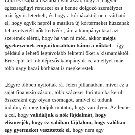
Lilla és csapata tisztában van azzal, hogy a magyar
egészségügyi rendszer és a benne dolgozó személyzet
már így is leterhelt, és hogy a kórházaktól nem várható
el, hogy egyik napról a másikra új kórtermeket húzzanak
fel az elvetélt nők kedvéért, ám a kampányukkal azt
szeretnék elérni, hogy ha van rá mód, akkor
mégis
igyekezzenek empatikusabban bánni a nőkkel
– így
például a lehető legtávolabb fektetni őket a kismamáktól.
Erre épül fel többlépcsős kampányuk is, amellyel már
több nagy hazai kórházat is megkerestek.
„Egyre többen nyitottak rá. Jelen pillanatban, mivel ez a
saját finanszírozásom, több százezer forintomba került
összerakni egy olyan csomagot, amivel el tudunk
indulni, és meg tudjuk mutatni, hogy van ilyen. Az lenne
a cél, hogy
validáljuk a nők fájdalmát, hogy
elismerjék, hogy ez valóban fájdalom, hogy valóban
egy gyermeket veszítettek el,
hogy nem egy