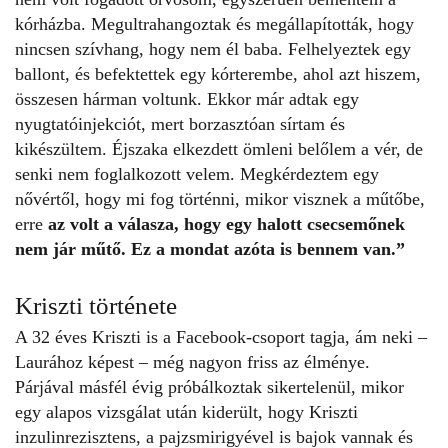
kórházba. Megultrahangoztak és megállapították, hogy
nincsen szívhang, hogy nem él baba. Felhelyeztek egy
ballont, és befektettek egy kórterembe, ahol azt hiszem,
összesen hárman voltunk. Ekkor már adtak egy
nyugtatóinjekciót, mert borzasztóan sírtam és
kikészültem. Éjszaka elkezdett ömleni belőlem a vér, de
senki nem foglalkozott velem. Megkérdeztem egy
nővértől, hogy mi fog történni, mikor visznek a műtőbe,
erre
az volt a válasza, hogy egy halott csecsemőnek
nem jár műtő. Ez a mondat azóta is bennem van.”
Kriszti története
A 32 éves Kriszti is a Facebook-csoport tagja, ám neki –
Laurához képest – még nagyon friss az élménye.
Párjával másfél évig próbálkoztak sikertelenül, mikor
egy alapos vizsgálat után kiderült, hogy Kriszti
inzulinrezisztens, a pajzsmirigyével is bajok vannak és