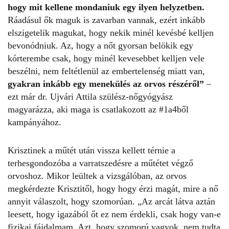
hogy mit kellene mondaniuk egy ilyen helyzetben.
Ráadásul ők maguk is zavarban vannak, ezért inkább
elszigetelik magukat, hogy nekik minél kevésbé kelljen
bevonódniuk. Az, hogy a nőt gyorsan belökik egy
kórterembe csak, hogy minél kevesebbet kelljen vele
beszélni, nem feltétlenül az embertelenség miatt van,
gyakran inkább egy menekülés az orvos részéről”
–
ezt már dr. Ujvári Attila szülész-nőgyógyász
magyarázza, aki maga is csatlakozott az #1a4ből
kampányához.
Krisztinek a műtét után vissza kellett térnie a
terhesgondozóba a varratszedésre a műtétet végző
orvoshoz. Mikor leültek a vizsgálóban, az orvos
megkérdezte Krisztitől, hogy hogy érzi magát, mire a nő
annyit válaszolt, hogy szomorúan. „Az arcát látva aztán
leesett, hogy igazából őt ez nem érdekli, csak hogy van-e
fizikai fájdalmam. Azt, hogy szomorú vagyok, nem tudta