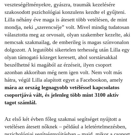
veszteségélményekre, gyászra, traumák kezelésére
szakosodott pszichológiai konzulens kezdte el gyűjteni.
Lilla néhány éve maga is átesett több vetélésen, de mint
mondja, neki „szerencséje” volt. Mivel mindig tudatosan
választotta meg az orvosait, olyan szakember kezelte, aki
nemcsak szakmailag, de emberileg is magas színvonalon
dolgozott. A legutóbbi sikertelen terhesség után Lilla egy
olyan támogató közeget keresett, ahol sorstársakkal
beszélhetné ki magából az érzéseit, ilyen csoport
azonban akkoriban még nem igen volt. Nem volt más
hátra, végül Lilla alapított egyet a Facebookon, amely
mára az ország legnagyobb
vetéléssel kapcsolatos
csoportjává
vált, és jelenleg több mint 3100 aktív
tagot számlál.
Az első két évben főleg szakmai segítséget nyújtott a
vetélésen átesett nőknek – például a leletértelmezésben,
pszichológiai segítségnyújtásban – majd, mikor a csoport