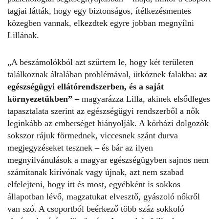
tagjai látták, hogy egy biztonságos, ítélkezésmentes
közegben vannak, elkezdtek egyre jobban megnyílni
Lillának.
„A beszámolókból azt szűrtem le, hogy két területen
találkoznak általában problémával, ütköznek falakba:
az
egészségügyi ellátórendszerben, és a saját
környezetükben” –
magyarázza Lilla, akinek elsődleges
tapasztalata szerint az egészségügyi rendszerből a nők
leginkább az emberséget hiányolják. A kórházi dolgozók
sokszor rájuk förmednek, viccesnek szánt durva
megjegyzéseket tesznek – és bár az ilyen
megnyilvánulások a magyar egészségügyben sajnos nem
számítanak kirívónak vagy újnak, azt nem szabad
elfelejteni, hogy itt és most, egyébként is sokkos
állapotban lévő, magzatukat elvesztő, gyászoló nőkről
van szó. A csoportból beérkező több száz sokkoló