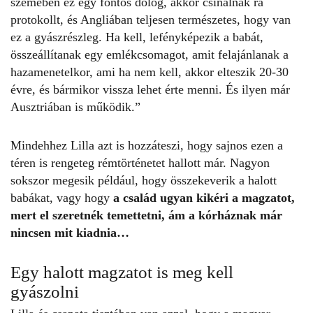
szemében ez egy fontos dolog, akkor csinálnak rá
protokollt, és Angliában teljesen természetes, hogy van
ez a gyászrészleg. Ha kell, lefényképezik a babát,
összeállítanak egy emlékcsomagot, amit felajánlanak a
hazamenetelkor, ami ha nem kell, akkor elteszik 20-30
évre, és bármikor vissza lehet érte menni. És ilyen már
Ausztriában is működik.”
Mindehhez Lilla azt is hozzáteszi, hogy sajnos ezen a
téren is rengeteg rémtörténetet hallott már. Nagyon
sokszor megesik például, hogy összekeverik a halott
babákat, vagy hogy
a család ugyan kikéri a magzatot,
mert el szeretnék temettetni, ám a kórháznak már
nincsen mit kiadnia…
Egy halott magzatot is meg kell
gyászolni