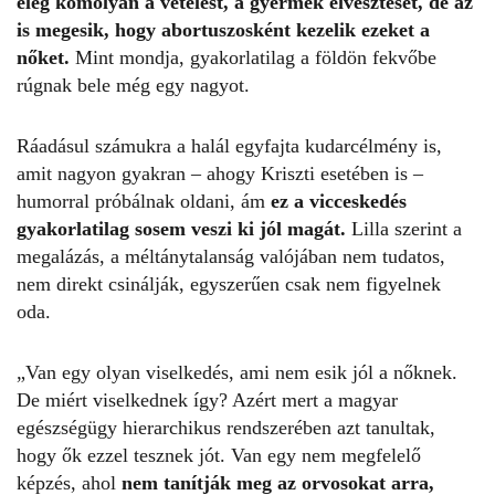
elég komolyan a vetélést, a gyermek elvesztését, de az
is megesik, hogy abortuszosként kezelik ezeket a
nőket.
Mint mondja, gyakorlatilag a földön fekvőbe
rúgnak bele még egy nagyot.
Ráadásul számukra a halál egyfajta kudarcélmény is,
amit nagyon gyakran – ahogy Kriszti esetében is –
humorral próbálnak oldani, ám
ez a vicceskedés
gyakorlatilag sosem veszi ki jól magát.
Lilla szerint a
megalázás, a méltánytalanság valójában nem tudatos,
nem direkt csinálják, egyszerűen csak nem figyelnek
oda.
„Van egy olyan viselkedés, ami nem esik jól a nőknek.
De miért viselkednek így? Azért mert a magyar
egészségügy hierarchikus rendszerében azt tanultak,
hogy ők ezzel tesznek jót. Van egy nem megfelelő
képzés, ahol
nem tanítják meg az orvosokat arra,