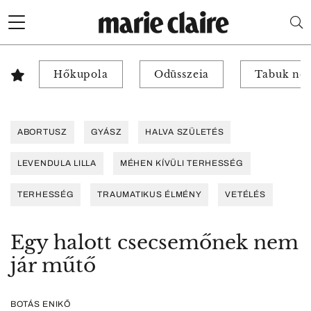
Hőkupola
Odüsszeia
Tabuk nél
ABORTUSZ
GYÁSZ
HALVA SZÜLETÉS
LEVENDULA LILLA
MÉHEN KÍVÜLI TERHESSÉG
TERHESSÉG
TRAUMATIKUS ÉLMÉNY
VETÉLÉS
Egy halott csecsemőnek nem
jár műtő
BOTÁS ENIKŐ