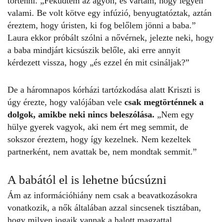
történni. „Feküdtem az ágyon, és vártam, hogy legyen
valami. Be volt kötve egy infúzió, benyugtatóztak, aztán
éreztem, hogy úristen, ki fog belőlem jönni a baba.”
Laura ekkor próbált szólni a nővérnek, jelezte neki, hogy
a baba mindjárt kicsúszik belőle, aki erre annyit
kérdezett vissza, hogy „és ezzel én mit csináljak?”
De a háromnapos kórházi tartózkodása alatt Kriszti is
úgy érezte, hogy valójában vele
csak megtörténnek a
dolgok, amikbe neki nincs beleszólása.
„Nem egy
hülye gyerek vagyok, aki nem ért meg semmit, de
sokszor éreztem, hogy így kezelnek. Nem kezeltek
partnerként, nem avattak be, nem mondtak semmit.”
A babától el is lehetne búcsúzni
Ám az információhiány nem csak a beavatkozásokra
vonatkozik, a nők általában azzal sincsenek tisztában,
hogy milyen jogaik vannak a halott magzattal