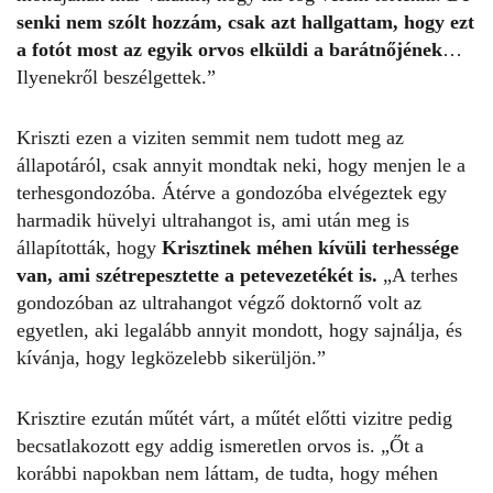
senki nem szólt hozzám, csak azt hallgattam, hogy ezt
a fotót most az egyik orvos elküldi a barátnőjének
…
Ilyenekről beszélgettek.”
Kriszti ezen a viziten semmit nem tudott meg az
állapotáról, csak annyit mondtak neki, hogy menjen le a
terhesgondozóba. Átérve a gondozóba elvégeztek egy
harmadik hüvelyi ultrahangot is, ami után meg is
állapították, hogy
Krisztinek méhen kívüli terhessége
van, ami szétrepesztette a petevezetékét is.
„A terhes
gondozóban az ultrahangot végző doktornő volt az
egyetlen, aki legalább annyit mondott, hogy sajnálja, és
kívánja, hogy legközelebb sikerüljön.”
Krisztire ezután műtét várt, a műtét előtti vizitre pedig
becsatlakozott egy addig ismeretlen orvos is. „Őt a
korábbi napokban nem láttam, de tudta, hogy méhen