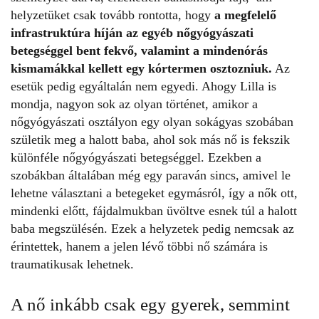
helyzetüket csak tovább rontotta, hogy
a megfelelő
infrastruktúra híján az egyéb nőgyógyászati
betegséggel bent fekvő, valamint a mindenórás
kismamákkal kellett egy kórtermen osztozniuk.
Az
esetük pedig egyáltalán nem egyedi. Ahogy Lilla is
mondja, nagyon sok az olyan történet, amikor a
nőgyógyászati osztályon egy olyan sokágyas szobában
születik meg a halott baba, ahol sok más nő is fekszik
különféle nőgyógyászati betegséggel. Ezekben a
szobákban általában még egy paraván sincs, amivel le
lehetne választani a betegeket egymásról, így a nők ott,
mindenki előtt, fájdalmukban üvöltve esnek túl a halott
baba megszülésén. Ezek a helyzetek pedig nemcsak az
érintettek, hanem a jelen lévő többi nő számára is
traumatikusak lehetnek.
A nő inkább csak egy gyerek, semmint