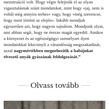
menstruáció volt. Hogy végre felejtsük el az olyan
vigasztalásnak szánt mondatokat, mint hogy »jaj, nem is
voltál még annyira terhes« vagy, hogy »még szerencse,
hogy most történt az elején«. Inkább mondjuk
egyszerűen azt, hogy nagyon sajnálom. Mondjunk olyat,
ami abban segít, hogy ne érezze magát egyedül. Amikor
a környezet és az egészségügyi személyzet ilyen
mondatokkal lekicsinyli a várandósság megszakadását,
azzal
nagymértékben megnehezítik a babájukat
elvesztő anyák gyászának feldolgozását.”
Olvass tovább