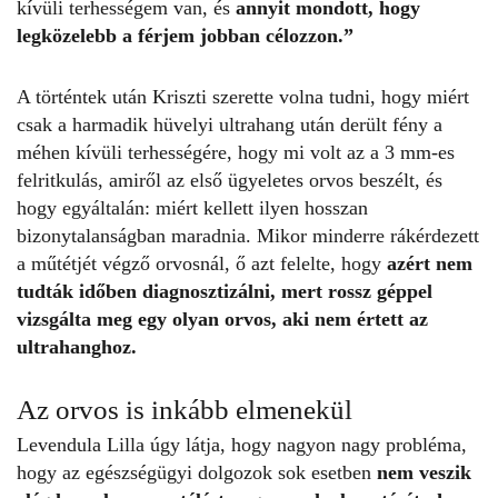
kívüli terhességem van, és
annyit mondott, hogy
legközelebb a férjem jobban célozzon.”
A történtek után Kriszti szerette volna tudni, hogy miért
csak a harmadik hüvelyi ultrahang után derült fény a
méhen kívüli terhességére, hogy mi volt az a 3 mm-es
felritkulás, amiről az első ügyeletes orvos beszélt, és
hogy egyáltalán: miért kellett ilyen hosszan
bizonytalanságban maradnia. Mikor minderre rákérdezett
a műtétjét végző orvosnál, ő azt felelte, hogy
azért nem
tudták időben diagnosztizálni, mert rossz géppel
vizsgálta meg egy olyan orvos, aki nem értett az
ultrahanghoz.
Az orvos is inkább elmenekül
Levendula Lilla úgy látja, hogy nagyon nagy probléma,
hogy az egészségügyi dolgozok sok esetben
nem veszik