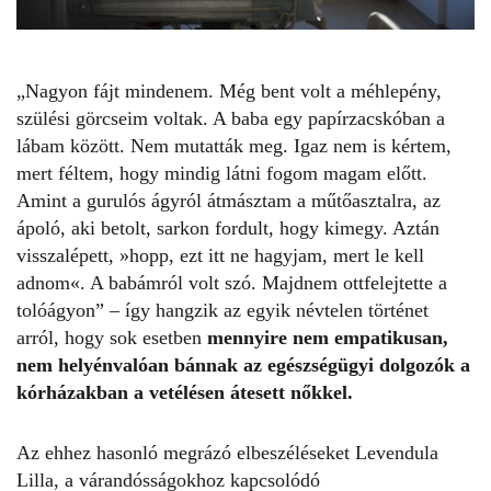
„Nagyon fájt mindenem. Még bent volt a méhlepény,
szülési görcseim voltak. A baba egy papírzacskóban a
lábam között. Nem mutatták meg. Igaz nem is kértem,
mert féltem, hogy mindig látni fogom magam előtt.
Amint a gurulós ágyról átmásztam a műtőasztalra, az
ápoló, aki betolt, sarkon fordult, hogy kimegy. Aztán
visszalépett, »hopp, ezt itt ne hagyjam, mert le kell
adnom«. A babámról volt szó. Majdnem ottfelejtette a
tolóágyon” – így hangzik
az egyik névtelen történet
arról, hogy sok esetben
mennyire nem empatikusan,
nem helyénvalóan bánnak az egészségügyi dolgozók a
kórházakban a vetélésen átesett nőkkel.
Az ehhez hasonló megrázó elbeszéléseket Levendula
Lilla, a várandósságokhoz kapcsolódó