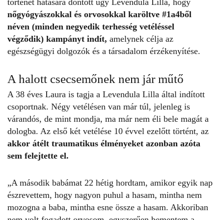
történet hatására döntött úgy Levendula Lilla, hogy
nőgyógyászokkal és orvosokkal karöltve
#1a4ből
néven
(minden negyedik terhesség vetéléssel
végződik) kampányt indít,
amelynek célja az
egészségügyi dolgozók és a társadalom érzékenyítése.
A halott csecsemőnek nem jár műtő
A 38 éves Laura is tagja a Levendula Lilla által indított
csoportnak. Négy vetélésen van már túl, jelenleg is
várandós, de mint mondja, ma már nem éli bele magát a
dologba. Az első két vetélése 10 évvel ezelőtt történt, az
akkor átélt traumatikus élményeket azonban azóta
sem felejtette el.
„A második babámat 22 hétig hordtam, amikor egyik nap
észrevettem, hogy nagyon puhul a hasam, mintha nem
mozogna a baba, mintha esne össze a hasam. Akkoriban
nem volt fogadott orvosom, egyszerűen bementem a