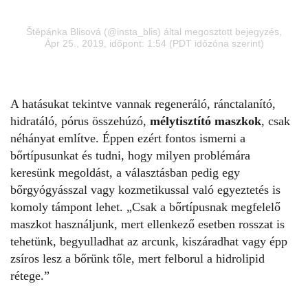
Štěpánka Blisová (@insta_blis) által megosztott bejegyzés
,
Ápr 25., 2019, időpont: 1:54 (PDT időzóna szerint)
A hatásukat tekintve vannak regeneráló, ránctalanító,
hidratáló, pórus összehúzó,
mélytisztító maszkok
, csak
néhányat említve. Éppen ezért fontos ismerni a
bőrtípusunkat és tudni, hogy milyen problémára
keresünk megoldást, a választásban pedig egy
bőrgyógyásszal vagy kozmetikussal való egyeztetés is
komoly támpont lehet. „Csak a bőrtípusnak megfelelő
maszkot használjunk, mert ellenkező esetben rosszat is
tehetünk, begyulladhat az arcunk, kiszáradhat vagy épp
zsíros lesz a bőrünk tőle, mert felborul a hidrolipid
rétege.”