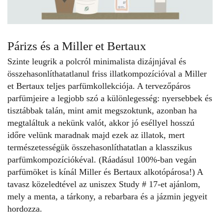
Párizs és a Miller et Bertaux
Szinte leugrik a polcról minimalista dizájnjával és
összehasonlíthatatlanul friss illatkompozícióval a
Miller
et Bertaux
teljes parfümkollekciója. A tervezőpáros
parfümjeire a legjobb szó a különlegesség: nyersebbek és
tisztábbak talán, mint amit megszoktunk, azonban ha
megtaláltuk a nekünk valót, akkor jó eséllyel hosszú
időre velünk maradnak majd ezek az illatok, mert
természetességük összehasonlíthatatlan a klasszikus
parfümkompozíciókéval. (Ráadásul 100%-ban vegán
parfümöket is kínál Miller és Bertaux alkotópárosa!) A
tavasz közeledtével az uniszex Study
#
17
-et ajánlom,
mely a menta, a tárkony, a rebarbara és a jázmin jegyeit
hordozza.