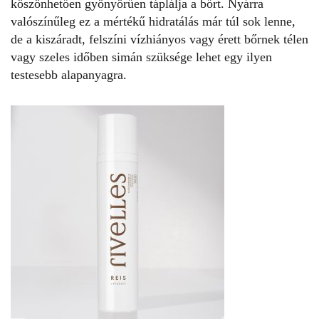
köszönhetően gyönyörűen táplálja a bőrt. Nyárra
valószínűleg ez a mértékű hidratálás már túl sok lenne,
de a kiszáradt, felszíni vízhiányos vagy érett bőrnek télen
vagy szeles időben simán szüksége lehet egy ilyen
testesebb alapanyagra.