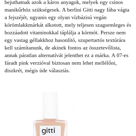
bejuthatnak azok a káros anyagok, melyek egy csinos
manikűrhöz szükségesek. A berlini
Gitti
nagy fába vágta
a fejszéjét, ugyanis egy olyan vízbázisú vegán
körömlakkmárkát alkotott, mely teljesen szagsemleges és
hozzáadott vitaminokkal táplálja a körmöt. Persze nem
egy vastag géllakkhoz hasonlító, szupertartós textúrára
kell számítanunk, de akinek fontos az összetevőlista,
annak páratlan alternatívát jelenthet ez a márka. A 07-es
fáradt pink verzióval biztosan nem lehet mellélőni,
diszkrét, mégis üde választás.