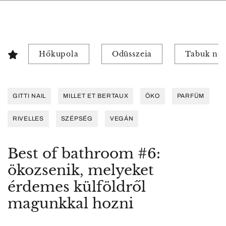
Hőkupola
Odüsszeia
Tabuk nél
GITTI NAIL
MILLET ET BERTAUX
ÖKO
PARFÜM
RIVELLES
SZÉPSÉG
VEGÁN
Best of bathroom #6:
ökozsenik, melyeket
érdemes külföldről
magunkkal hozni