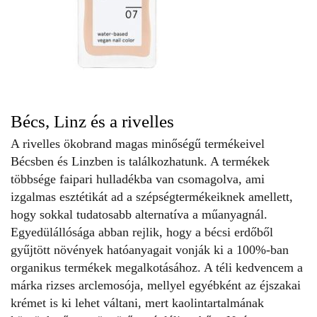
Bécs, Linz és a rivelles
A
rivelles
ökobrand magas minőségű termékeivel
Bécsben és Linzben is találkozhatunk. A termékek
többsége faipari hulladékba van csomagolva, ami
izgalmas esztétikát ad a szépségtermékeiknek amellett,
hogy sokkal tudatosabb alternatíva a műanyagnál.
Egyedülállósága abban rejlik, hogy a bécsi erdőből
gyűjtött növények hatóanyagait vonják ki a 100%-ban
organikus termékek megalkotásához. A téli kedvencem a
márka rizses arclemosója, mellyel egyébként az éjszakai
krémet is ki lehet váltani, mert kaolintartalmának