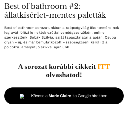
Best of bathroom #2:
állatkísérlet-mentes paletták
Best of bathroom sorozatunkban a szépségvilág öko termékeinek
legjavát fölözi le nektek ezúttal vendégszerzőként online
szerkesztőnk, Bobák Szilvia, saját tapasztalatai alapján. Csupa
olyan – új, és már bemutatkozott – szépségzseni kerül itt a
polcokra, amelyet jó szívvel ajánlunk.
A sorozat korábbi cikkeit
ITT
olvashatod!
Kövesd a
Marie Claire
-t a Google hírekben!