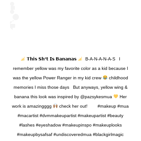
𝗧𝗵𝗶𝘀 𝗦𝗵*𝘁 𝗜𝘀 𝗕𝗮𝗻𝗮𝗻𝗮𝘀
⁣ ⁣ B-A-N-A-N-A-S ⁣ ⁣⁣ ⁣I
remember yellow was my favorite color as a kid because I
was the yellow Power Ranger in my kid crew
childhood
memories I miss those days ⁣ ⁣⁣ ⁣But anyways, yellow wing &
banana this look was inspired by @pazsykesmua
Her
work is amazingggg
check her out! ⁣ ⁣⁣ ⁣⁣ ⁣⁣ ⁣⁣ ⁣⁣ ⁣⁣ ⁣⁣⁣⁣⁣#makeup #mua
#macartist #dvmmakeupartist #makeupartist #beauty
#lashes #eyeshadow #makeupinspo #makeuplooks
#makeupbysafsaf #undiscoveredmua #blackgirlmagic