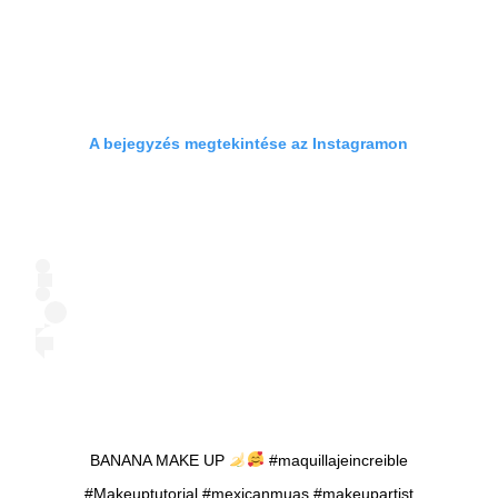
A bejegyzés megtekintése az Instagramon
BANANA MAKE UP
#maquillajeincreible
#Makeuptutorial #mexicanmuas #makeupartist