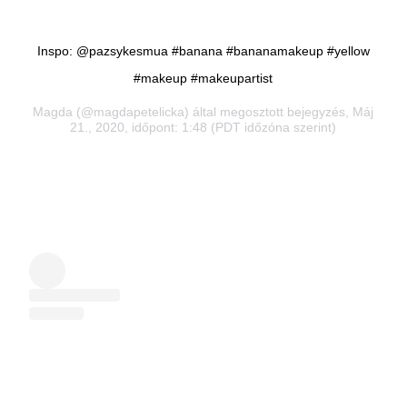
Inspo: @pazsykesmua #banana #bananamakeup #yellow
#makeup #makeupartist
Magda
(@magdapetelicka) által megosztott bejegyzés, Máj
21., 2020, időpont: 1:48 (PDT időzóna szerint)