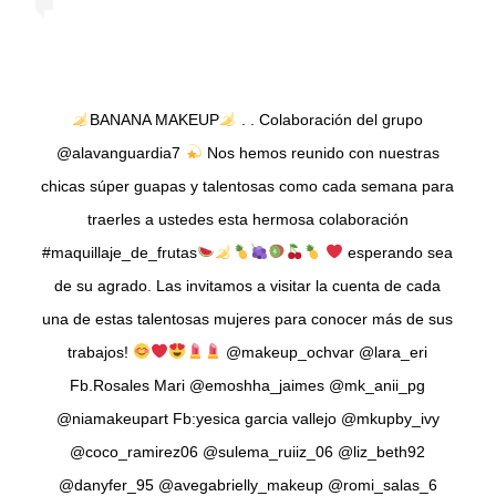
BANANA MAKEUP
. . Colaboración del grupo
@alavanguardia7
Nos hemos reunido con nuestras
chicas súper guapas y talentosas como cada semana para
traerles a ustedes esta hermosa colaboración
#maquillaje_de_frutas
esperando sea
de su agrado. Las invitamos a visitar la cuenta de cada
una de estas talentosas mujeres para conocer más de sus
trabajos!
@makeup_ochvar @lara_eri
Fb.Rosales Mari @emoshha_jaimes @mk_anii_pg
@niamakeupart Fb:yesica garcia vallejo @mkupby_ivy
@coco_ramirez06 @sulema_ruiiz_06 @liz_beth92
@danyfer_95 @avegabrielly_makeup @romi_salas_6