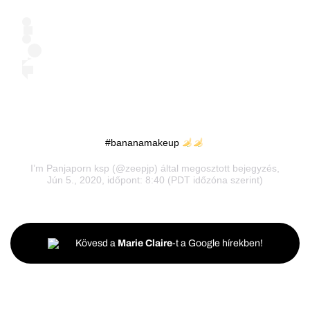
#bananamakeup
I’m Panjaporn ksp
(@zeepjp) által megosztott bejegyzés,
Jún 5., 2020, időpont: 8:40 (PDT időzóna szerint)
Kövesd a
Marie Claire
-t a Google hírekben!