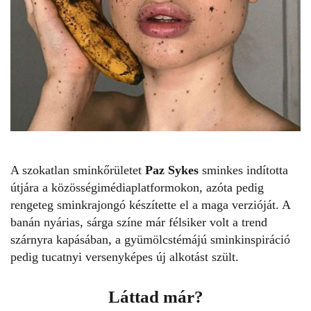
A szokatlan sminkőrületet
Paz Sykes
sminkes indította
útjára a közösségimédiaplatformokon, azóta pedig
rengeteg sminkrajongó készítette el a maga verzióját. A
banán nyárias, sárga színe már félsiker volt a trend
szárnyra kapásában, a gyümölcstémájú sminkinspiráció
pedig tucatnyi versenyképes új alkotást szült.
Láttad már?