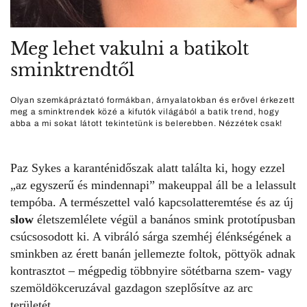
Meg lehet vakulni a batikolt
sminktrendtől
Olyan szemkápráztató formákban, árnyalatokban és erővel érkezett
meg a sminktrendek közé a kifutók világából a batik trend, hogy
abba a mi sokat látott tekintetünk is belerebben. Nézzétek csak!
Paz Sykes a karanténidőszak alatt találta ki, hogy ezzel
„az egyszerű és mindennapi” makeuppal áll be a lelassult
tempóba. A természettel való kapcsolatteremtése és az új
slow
életszemlélete végül a banános smink prototípusban
csúcsosodott ki. A vibráló sárga szemhéj élénkségének a
sminkben az érett banán jellemezte foltok, pöttyök adnak
kontrasztot – mégpedig többnyire sötétbarna szem- vagy
szemöldökceruzával gazdagon szeplősítve az arc
területét.