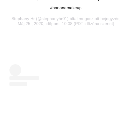
#bananamakeup
Stephany Hr
(@stephanyhr01) által megosztott bejegyzés,
Máj 25., 2020, időpont: 10:08 (PDT időzóna szerint)