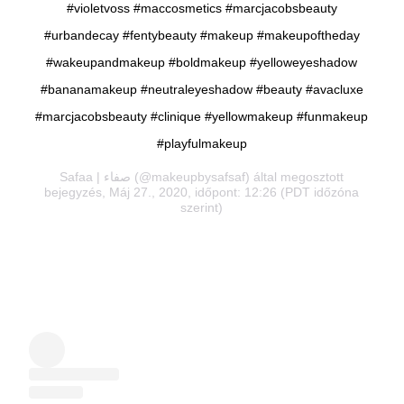
#violetvoss #maccosmetics #marcjacobsbeauty
#urbandecay #fentybeauty #makeup #makeupoftheday
#wakeupandmakeup #boldmakeup #yelloweyeshadow
#bananamakeup #neutraleyeshadow #beauty #avacluxe
#marcjacobsbeauty #clinique #yellowmakeup #funmakeup
#playfulmakeup
Safaa | ‏صفاء
(@makeupbysafsaf) által megosztott
bejegyzés, Máj 27., 2020, időpont: 12:26 (PDT időzóna
szerint)