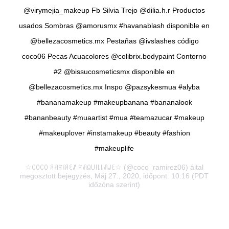
@virymejia_makeup Fb Silvia Trejo @dilia.h.r Productos
usados Sombras @amorusmx #havanablash disponible en
@bellezacosmetics.mx Pestañas @ivslashes código
coco06 Pecas Acuacolores @colibrix.bodypaint Contorno
#2 @bissucosmeticsmx disponible en
@bellezacosmetics.mx Inspo @pazsykesmua #alyba
#bananamakeup #makeupbanana #bananalook
#bananbeauty #muaartist #mua #teamazucar #makeup
#makeuplover #instamakeup #beauty #fashion
#makeuplife
☆ꉔꄲꉔꄲ ꋪꋬꂵíꋪꏂꁴ ꂵꋬꆰ꒤꒐꒒꒒ꋬ꒻ꏂ☆
(@coco_ramirez06) által
megosztott bejegyzés, Máj 27., 2020, időpont: 10:16 (PDT
időzóna szerint)