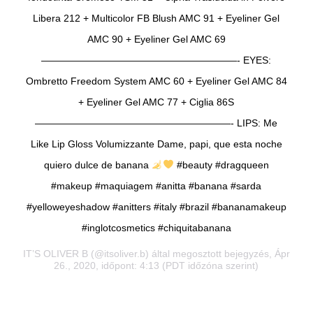
Libera 212 + Multicolor FB Blush AMC 91 + Eyeliner Gel
AMC 90 + Eyeliner Gel AMC 69
————————————————————- EYES:
Ombretto Freedom System AMC 60 + Eyeliner Gel AMC 84
+ Eyeliner Gel AMC 77 + Ciglia 86S
————————————————————- LIPS: Me
Like Lip Gloss Volumizzante Dame, papi, que esta noche
quiero dulce de banana
#beauty #dragqueen
#makeup #maquiagem #anitta #banana #sarda
#yelloweyeshadow #anitters #italy #brazil #bananamakeup
#inglotcosmetics #chiquitabanana
IT’S OLIVER B
(@itsoliver.b) által megosztott bejegyzés, Ápr
26., 2020, időpont: 4:13 (PDT időzóna szerint)