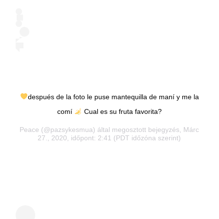
después de la foto le puse mantequilla de maní y me la
comí
Cual es su fruta favorita?
Peace
(@pazsykesmua) által megosztott bejegyzés, Márc
27., 2020, időpont: 2:41 (PDT időzóna szerint)