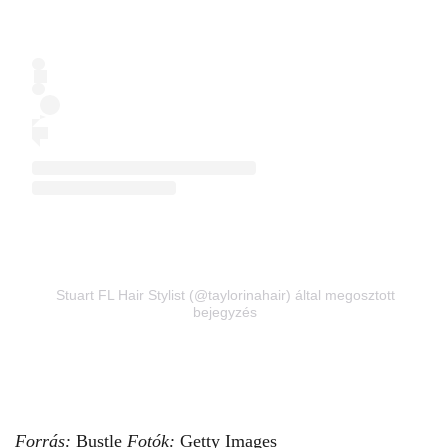
Stuart FL Hair Stylist (@taylorinahair) által megosztott
bejegyzés
Forrás:
Bustle
Fotók:
Getty Images