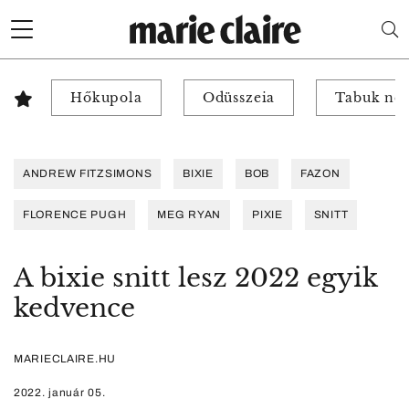
Hőkupola
Odüsszeia
Tabuk nél
ANDREW FITZSIMONS
BIXIE
BOB
FAZON
FLORENCE PUGH
MEG RYAN
PIXIE
SNITT
A bixie snitt lesz 2022 egyik
kedvence
MARIECLAIRE.HU
2022. január 05.