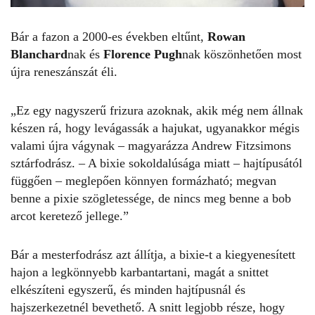
Bár a fazon a 2000-es években eltűnt,
Rowan
Blanchard
nak és
Florence Pugh
nak köszönhetően most
újra reneszánszát éli.
„Ez egy nagyszerű frizura azoknak, akik még nem állnak
készen rá, hogy levágassák a hajukat, ugyanakkor mégis
valami újra vágynak – magyarázza Andrew Fitzsimons
sztárfodrász. – A bixie sokoldalúsága miatt – hajtípusától
függően – meglepően könnyen formázható; megvan
benne a
pixie szögletessége
, de nincs meg benne a bob
arcot keretező jellege.”
Bár a mesterfodrász azt állítja, a bixie-t a kiegyenesített
hajon a legkönnyebb karbantartani, magát a snittet
elkészíteni egyszerű, és minden hajtípusnál és
hajszerkezetnél bevethető. A snitt legjobb része, hogy