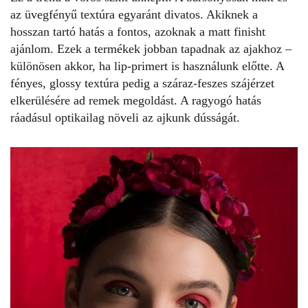
az üvegfényű textúra egyaránt divatos. Akiknek a
hosszan tartó hatás a fontos, azoknak a matt finisht
ajánlom. Ezek a termékek jobban tapadnak az ajakhoz –
különösen akkor, ha lip-primert is használunk előtte. A
fényes, glossy textúra pedig a száraz-feszes szájérzet
elkerülésére ad remek megoldást. A ragyogó hatás
ráadásul optikailag növeli az ajkunk dússágát.