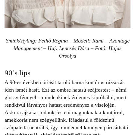
Smink/styling: Pethő Regina – Modell: Rami – Avantage
Management – Haj: Lencsés Dóra – Fotó: Hajas
Orsolya
90’s lips
A 90-es években óriásit taroló barna kontúros
rúzsozás
idén ismét hasít. Ezt az ombre hatású szájfestést – némi
glossy fénnyel – mindenkinek érdemes kipróbálni, mert
rendkívül látványos hatást eredményez a viselőjén.
Akkora ajkakat tudunk festeni magunknak a kontúrral,
amekkorát nem szégyellünk. Ráadásul a földszínű
színpaletta neutrális, így mindennel könnyen párosítható,