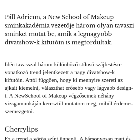
Páll Adrienn, a New School of Makeup
sminkakadémia vezetője három olyan tavaszi
sminket mutat be, amik a legnagyobb
divatshow-k kifutóin is megfordultak.
Idén tavasszal három különböző stílusú szájfestésre
vonatkozó trend jelentkezett a nagy divatshow-k
kifutóin. Attól függően, hogy ki mennyire szereti az
ajkait kiemelni, választhat erősebb vagy lágyabb design-
t. A
NewSchool of Makeup
végzőseinek néhány
vizsgamunkáján keresztül mutatom meg, miből érdemes
szemezgetni.
Cherrylips
Ez a trend a vörös színt ünnepli. A bársonyosan matt és