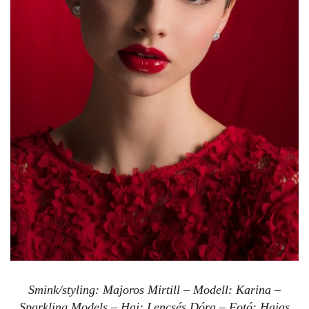
Smink/styling: Majoros Mirtill – Modell: Karina –
Sparkling Models – Haj: Lencsés Dóra – Fotó: Hajas