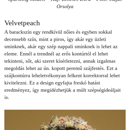
Orsolya
Velvetpeach
A barackszín egy rendkívül nőies és egyben sokkal
decensebb szín, mint a piros, így akár egy üzleti
sminknek, akár egy szép
nappali sminknek
is lehet az
eleme. Ennél a trendnél az erős kontúrtól el lehet
tekinteni, sőt, aki szeret kísérletezni, annak izgalmas
megoldás lehet az ún. kopott peremű szájfestés. Ezt a
szájkontúrra leheletvékonyan felkent korrektorral lehet
kivitelezni. Ez a design egyfajta freskó hatást
eredményez, így megidézhetjük a múlt szépségideáljait
is.