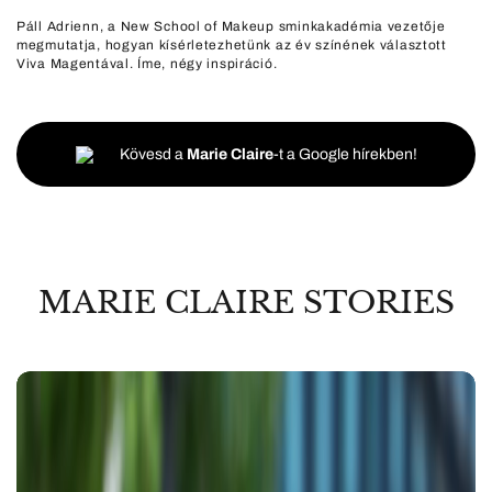
Páll Adrienn, a New School of Makeup sminkakadémia vezetője
megmutatja, hogyan kísérletezhetünk az év színének választott
Viva Magentával. Íme, négy inspiráció.
Kövesd a
Marie Claire
-t a Google hírekben!
MARIE CLAIRE STORIES