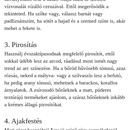
vízvonalát vízálló ceruzával. Ettől megerősödik a
tekinteted. Ha szőke vagy, válassz barnát vagy
padlizsánszínt, ha sötét a hajad és a szemed színe is, akár
mehet a fekete is.
3. Pirosítás
Használj évszaktípusodnak megfelelő pirosítót, ettől
sokkal üdébb lesz az arcod, ráadásul most ismét nagy
trend az arc színezése. Ha a bőröd hűvösebb tónusú, azaz
rózsás, neked a mályva- vagy a szilvaszín lesz a befutó,
ha pedig arany tónusú, mehetnek a barackos, korallos
árnyalatok. A zsírosodó bőrűeknek a matt, púderes
textúrájú termékeket ajánlom, a száraz bőrűeknek inkább
a krémes állagú pirosítókat.
4. Ajakfestés
Merj rúzst használni! Egy jó színű
rúzs
eszméletlenül