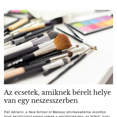
Az ecsetek, amiknek bérelt helye
van egy neszesszerben
Páll Adrienn, a New School of Makeup sminkakadémia vezetője
most bepillantást enged nektek a sminktáskájába, és felfedi, hogy