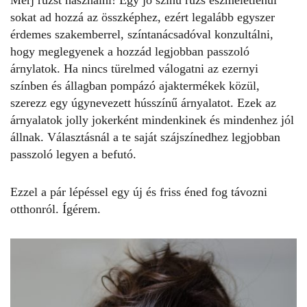
sokat ad hozzá az összképhez, ezért legalább egyszer
érdemes
szakemberrel
, színtanácsadóval konzultálni,
hogy meglegyenek a hozzád legjobban passzoló
árnylatok. Ha nincs türelmed válogatni az ezernyi
színben és állagban pompázó ajaktermékek közül,
szerezz egy úgynevezett hússzínű árnyalatot. Ezek az
árnyalatok jolly jokerként mindenkinek és mindenhez jól
állnak. Választásnál a te saját szájszínedhez legjobban
passzoló legyen a befutó.
Ezzel a pár lépéssel egy új és friss éned fog távozni
otthonról. Ígérem.