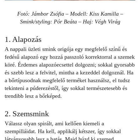
Fotó: Jámbor Zsófia – Modell: Kiss Kamilla –
Smink/styling: Pór Beáta – Haj: Végh Virág
1. Alapozás
A nappali üzleti smink origója egy megfelelő színű és
fedésű
alapozó
egy hozzá passzoló korrektorral a szemek
köré. Érdemes alapozóecsettel dolgozni; sokkal gyorsabb
és szebb lesz a felvitel, mintha a kezeddel dolgoznál. Ha
a bőrtípusodnak megfelelő terméket használsz, el tudsz
tekinteni a púderezéstől, így sokkal természetesebb és
trendibb
lesz a bőrképed.
2. Szemsmink
Válassz olyan
spirált
, ami kellően kiemeli a
szempilláidat. Ha kell, applikálj kétszer, így sokkal
látványosabb lesz a hatás. Majd húzd ki szemed