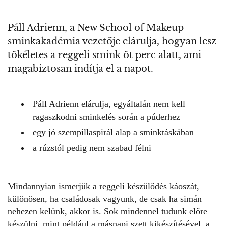
Páll Adrienn, a New School of Makeup
sminkakadémia vezetője elárulja, hogyan lesz
tökéletes a reggeli smink öt perc alatt, ami
magabiztosan indítja el a napot.
Páll Adrienn elárulja, egyáltalán nem kell
ragaszkodni sminkelés során a púderhez
egy jó szempillaspirál alap a sminktáskában
a rúzstól pedig nem szabad félni
Mindannyian ismerjük a reggeli készülődés káoszát,
különösen, ha családosak vagyunk, de csak ha simán
nehezen kelünk, akkor is. Sok mindennel tudunk előre
készülni, mint például a másnapi szett kikészítésével, a