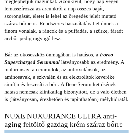
meglephetjük magunkat. Azonkívül, hogy nap végén
lemasszírozza az arcunkról a nap összes baját,
szorongását, életet is lehel az öregedés jeleit mutató
száraz bőrbe
is. Rendszeres használatával eltűnnek a
finom vonalak, a ráncok és a puffadás, a szürke, fáradt
arcbőr pedig ragyogó lesz.
Bár az okoseszköz önmagában is hatásos, a
Foreo
Supercharged Serummal
látványosabb az eredmény. A
hialuronsav, a ceramidok, az antioxidánsok, az
aminosavak, a szkvalén és az elektrolitok keveréke
simítja és feszesíti a bőrt. A Bear-Serum kettősének
hatása nemcsak klinikailag bizonyított, de a való életben
is (látványosan, érezhetően és tapinthatóan) mélyhidratál.
NUXE NUXURIANCE ULTRA anti-
aging feltöltő gazdag krém száraz bőrre