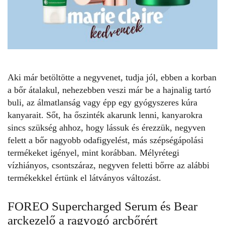
Aki már betöltötte a negyvenet, tudja jól, ebben a korban
a bőr átalakul, nehezebben veszi már be a hajnalig tartó
buli, az álmatlanság vagy épp egy gyógyszeres kúra
kanyarait. Sőt, ha őszinték akarunk lenni, kanyarokra
sincs szükség ahhoz, hogy lássuk és érezzük, negyven
felett a bőr nagyobb odafigyelést, más szépségápolási
termékeket igényel, mint korábban. Mélyrétegi
vízhiányos, csontszáraz,
negyven feletti
bőrre az alábbi
termékekkel értünk el látványos változást.
FOREO Supercharged Serum és Bear
arckezelő a ragyogó arcbőrért