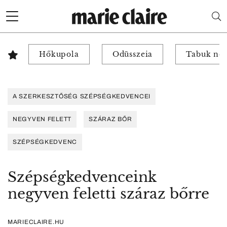
Hőkupola
Odüsszeia
Tabuk nél
A SZERKESZTŐSÉG SZÉPSÉGKEDVENCEI
NEGYVEN FELETT
SZÁRAZ BŐR
SZÉPSÉGKEDVENC
Szépségkedvenceink
negyven feletti száraz bőrre
MARIECLAIRE.HU