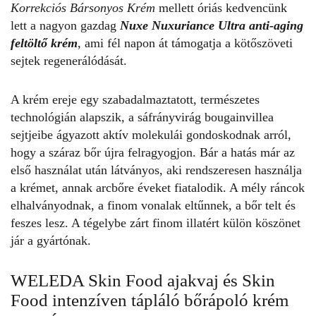
Korrekciós Bársonyos Krém
mellett óriás kedvencünk
lett a nagyon gazdag
Nuxe Nuxuriance Ultra anti-aging
feltöltő krém
, ami fél napon át támogatja a kötőszöveti
sejtek regenerálódását.
A krém ereje egy szabadalmaztatott, természetes
technológián alapszik, a sáfrányvirág bougainvillea
sejtjeibe ágyazott aktív molekulái gondoskodnak arról,
hogy a
száraz bőr
újra felragyogjon. Bár a hatás már az
első használat után látványos, aki rendszeresen használja
a krémet, annak arcbőre éveket fiatalodik. A mély ráncok
elhalványodnak, a finom vonalak eltűnnek, a bőr telt és
feszes lesz. A tégelybe zárt finom illatért külön köszönet
jár a gyártónak.
WELEDA Skin Food ajakvaj és Skin
Food intenzíven tápláló bőrápoló krém