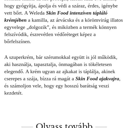
hogy gyógyítja, ápolja és védi a száraz, érdes, igénybe
vett bőrt. A Weleda
Skin Food intenzíven tápláló
krémjében
a kamilla, az árvácska és a körömvirág illatos
egyvelege „dolgozik”, és miközben a termék könnyen
felszívódik, észrevétlen védőréteget képez a
bőrfelszínen.
A szuperkrém, bár szérumokkal együtt is jól működik,
aki használja, tapasztalja, önmagában is tökéletesen
elegendő. A krém ugyan az ajkakat is táplálja, akinek
cserepes a szája, bízza rá magát a
Skin Food ajakvajra
,
és számoljon vele, hogy egy hosszú barátság veszi
kezdetét.
Olvass tovább