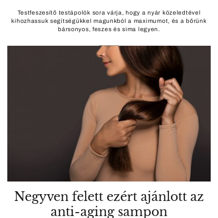
Testfeszesítő testápolók sora várja, hogy a nyár közeledtével
kihozhassuk segítségükkel magunkból a maximumot, és a bőrünk
bársonyos, feszes és sima legyen.
Negyven felett ezért ajánlott az
anti-aging sampon