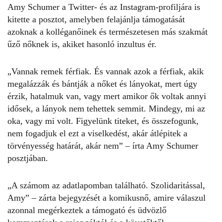
Amy Schumer a Twitter- és az Instagram-profiljára is
kitette a posztot, amelyben felajánlja támogatását
azoknak a kolléganőinek és természetesen más szakmát
űző nőknek is, akiket hasonló inzultus ér.
„Vannak remek férfiak. És vannak azok a férfiak, akik
megalázzák és bántják a nőket és lányokat, mert úgy
érzik, hatalmuk van, vagy mert amikor ők voltak annyi
idősek, a lányok nem tehettek semmit. Mindegy, mi az
oka, vagy mi volt. Figyelünk titeket, és összefogunk,
nem fogadjuk el ezt a viselkedést, akár átlépitek a
törvényesség határát, akár nem” –
írta Amy Schumer
posztjában
.
„A számom az adatlapomban található. Szolidaritással,
Amy” – zárta
bejegyzését a komikusnő,
amire válaszul
azonnal megérkeztek a támogató és üdvözlő