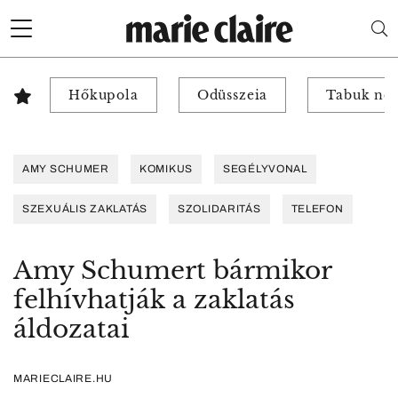
Hőkupola
Odüsszeia
Tabuk nél
AMY SCHUMER
KOMIKUS
SEGÉLYVONAL
SZEXUÁLIS ZAKLATÁS
SZOLIDARITÁS
TELEFON
Amy Schumert bármikor
felhívhatják a zaklatás
áldozatai
MARIECLAIRE.HU