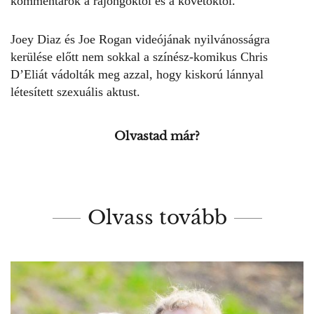
kommentárok a rajongóktól és a követőktől.
Joey Diaz és Joe Rogan videójának nyilvánosságra
kerülése előtt nem sokkal a színész-komikus Chris
D’Eliát vádolták meg azzal, hogy kiskorú lánnyal
létesített szexuális aktust.
Olvastad már?
Olvass tovább