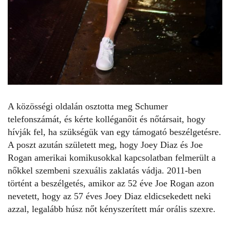
A közösségi oldalán osztotta meg Schumer
telefonszámát, és kérte kolléganőit és nőtársait, hogy
hívják fel, ha szükségük van egy támogató beszélgetésre.
A poszt azután született meg, hogy Joey Diaz és Joe
Rogan amerikai komikusokkal kapcsolatban felmerült a
nőkkel szembeni szexuális zaklatás vádja. 2011-ben
történt a beszélgetés, amikor az 52 éve Joe Rogan azon
nevetett, hogy az 57 éves Joey Diaz eldicsekedett neki
azzal, legalább húsz nőt kényszerített már orális szexre.