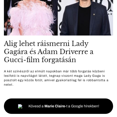
Alig lehet ráismerni Lady
Gagára és Adam Driverre a
Gucci-film forgatásán
A két színészről az elmúlt napokban már több forgatás közbeni
lesifotó is napvilágot látott, tegnap viszont maga Lady Gaga is
posztolt egy közös fotót, amivel gyakorlatilag fel is robbantotta a
netet.
Kövesd a
Marie Claire
-t a Google hírekben!