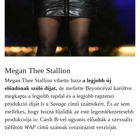
Megan Thee Stallion
Megan Thee Stallion vihette haza
a legjobb új
előadónak szóló díjat,
de mellette Beyoncéval karöltve
megkapta a legjobb rapdal és a legjobb rapzenei
produkció díját is a
Savage
című számukért. És az sem
mellékes, hogy hozzá fűződik az este legemlékezetesebb
produkciója is: Cardi B-vel ugyanis előadták a szexuális
túlfűtött
WAP
című számuk cenzúrázott verzióját.