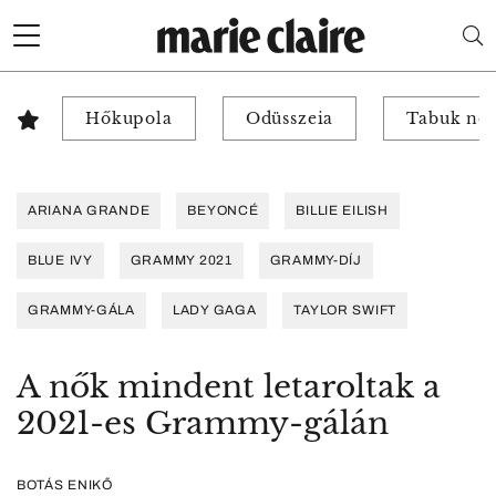
Hőkupola
Odüsszeia
Tabuk nél
ARIANA GRANDE
BEYONCÉ
BILLIE EILISH
BLUE IVY
GRAMMY 2021
GRAMMY-DÍJ
GRAMMY-GÁLA
LADY GAGA
TAYLOR SWIFT
A nők mindent letaroltak a
2021-es Grammy-gálán
BOTÁS ENIKŐ