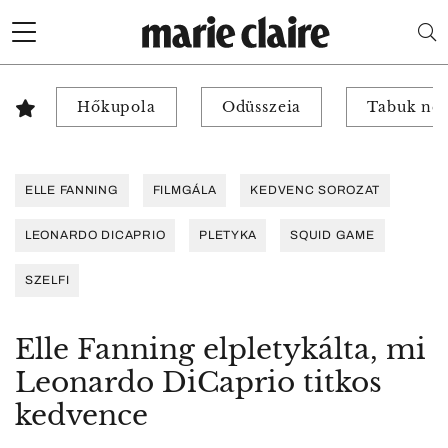
Hőkupola
Odüsszeia
Tabuk nél
ELLE FANNING
FILMGÁLA
KEDVENC SOROZAT
LEONARDO DICAPRIO
PLETYKA
SQUID GAME
SZELFI
Elle Fanning elpletykálta, mi
Leonardo DiCaprio titkos
kedvence