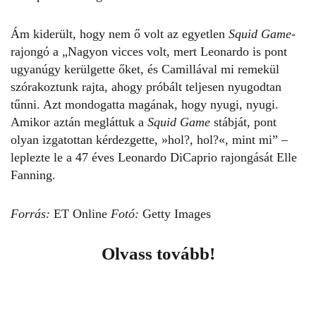
Ám kiderült, hogy
nem ő volt az egyetlen
Squid Game
-
rajongó
a „Nagyon vicces volt, mert Leonardo is pont
ugyanúgy kerülgette őket, és Camillával mi remekül
szórakoztunk rajta, ahogy próbált teljesen nyugodtan
tűnni. Azt mondogatta magának, hogy nyugi, nyugi.
Amikor aztán megláttuk a
Squid Game
stábját, pont
olyan izgatottan kérdezgette, »hol?, hol?«, mint mi” –
leplezte le a 47 éves Leonardo DiCaprio rajongását Elle
Fanning.
Forrás:
ET Online
Fotó:
Getty Images
Olvass tovább!