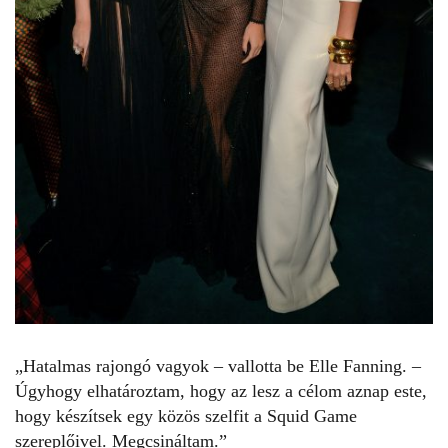
„Hatalmas rajongó vagyok – vallotta be Elle Fanning. –
Úgyhogy elhatároztam, hogy az lesz a célom aznap este,
hogy készítsek egy közös szelfit a
Squid Game
szereplőivel. Megcsináltam.”