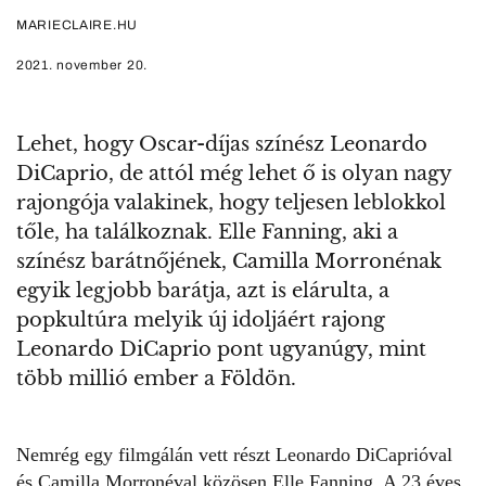
MARIECLAIRE.HU
2021. november 20.
Lehet, hogy Oscar-díjas színész Leonardo
DiCaprio, de attól még lehet ő is olyan nagy
rajongója valakinek, hogy teljesen leblokkol
tőle, ha találkoznak. Elle Fanning, aki a
színész barátnőjének, Camilla Morronénak
egyik legjobb barátja, azt is elárulta, a
popkultúra melyik új idoljáért rajong
Leonardo DiCaprio pont ugyanúgy, mint
több millió ember a Földön.
Nemrég egy filmgálán vett részt Leonardo DiCaprióval
és
Camilla Morronéval közösen Elle Fanning
. A 23 éves