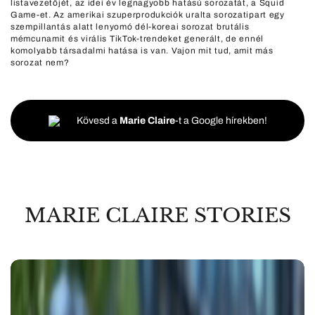
listavezetőjét, az idei év legnagyobb hatású sorozatát, a Squid
Game-et. Az amerikai szuperprodukciók uralta sorozatipart egy
szempillantás alatt lenyomó dél-koreai sorozat brutális
mémcunamit és virális TikTok-trendeket generált, de ennél
komolyabb társadalmi hatása is van. Vajon mit tud, amit más
sorozat nem?
Kövesd a
Marie Claire
-t a Google hírekben!
MARIE CLAIRE STORIES