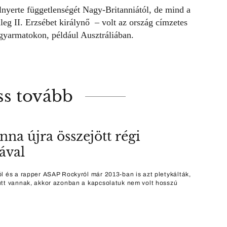
nyerte függetlenségét Nagy-Britanniától, de mind a
nleg
II. Erzsébet királynő
– volt az ország címzetes
gyarmatokon, például Ausztráliában.
ss tovább
nna újra összejött régi
jával
l és a rapper ASAP Rockyról már 2013-ban is azt pletykálták,
tt vannak, akkor azonban a kapcsolatuk nem volt hosszú