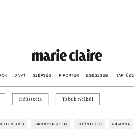
ROK
DIVAT
SZÉPSÉG
RIPORTER
EGÉSZSÉG
NAPI ÜZ
Odüsszeia
Tabuk nélkül
GETLENEDÉS
KÁROLY HERCEG
KITÜNTETÉS
RIHANNA