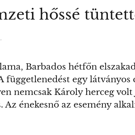
zeti hőssé tüntett
.
llama, Barbados hétfőn elszakadt
 A függetlenedést egy látványos
n nemcsak Károly herceg volt j
. Az énekesnő az esemény alk