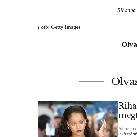
Rihanna 
Fotó
: Getty Images
Olva
Olva
Riha
megt
Rihanna s
leköszönő