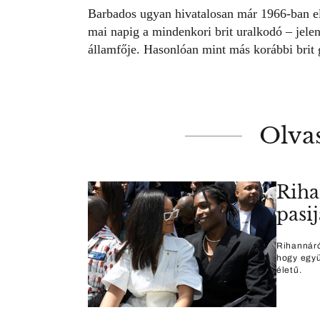
Barbados ugyan hivatalosan már 1966-ban el
mai napig a mindenkori brit uralkodó – jele
államfője. Hasonlóan mint más korábbi brit 
Olva
Riha
pasi
Rihannáró
hogy együ
életű.