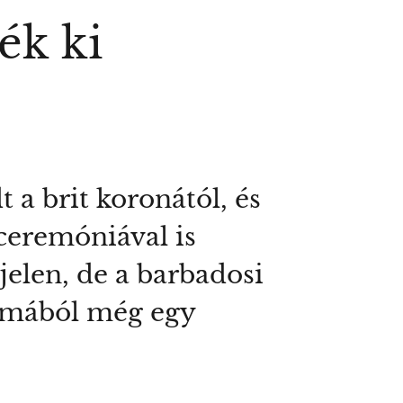
ék ki
 a brit koronától, és
 ceremóniával is
elen, de a barbadosi
almából még egy