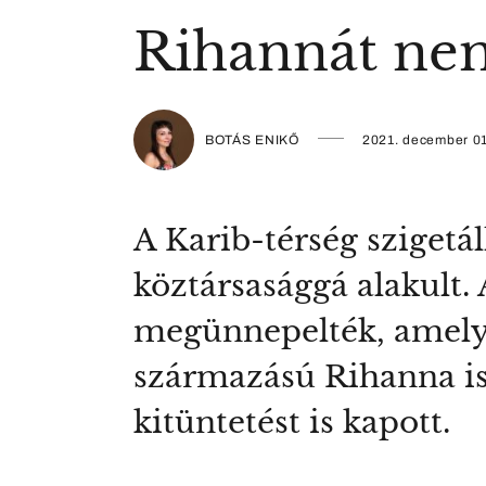
Rihannát nem
BOTÁS ENIKŐ
2021. december 01
A Karib-térség szigetá
köztársasággá alakult.
megünnepelték, amelye
származású Rihanna is
kitüntetést is kapott.