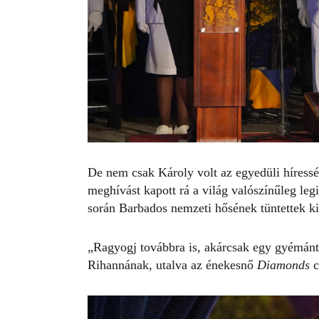
De nem csak Károly volt az egyedüli híressé
meghívást kapott rá a világ valószínűleg leg
során Barbados nemzeti hősének tüntettek ki
„Ragyogj továbbra is, akárcsak egy gyémá
Rihannának, utalva az énekesnő
Diamonds
c