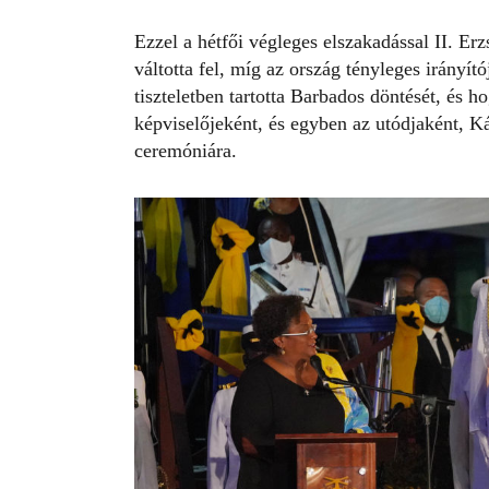
Ezzel a hétfői végleges elszakadással II. Er
váltotta fel, míg az ország tényleges irányí
tiszteletben tartotta Barbados döntését, és h
képviselőjeként, és egyben az utódjaként, Ká
ceremóniára.