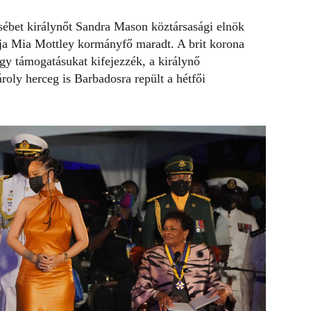
zsébet királynőt Sandra Mason köztársasági elnök
tója Mia Mottley kormányfő maradt. A brit korona
ogy támogatásukat kifejezzék, a királynő
roly herceg is Barbadosra repült a hétfői