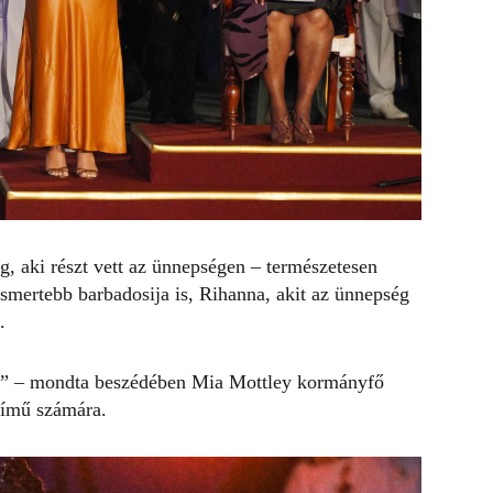
g, aki részt vett az ünnepségen – természetesen
ismertebb barbadosija is,
Rihanna
, akit az ünnepség
.
nt” – mondta beszédében Mia Mottley kormányfő
ímű számára.