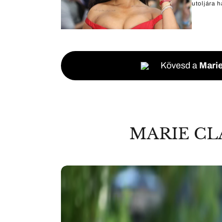
utoljára h
Kövesd a
Marie
MARIE CL