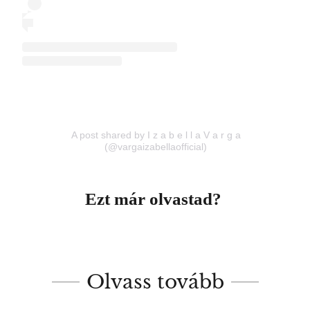
A post shared by I z a b e l l a V a r g a
(@vargaizabellaofficial)
Ezt már olvastad?
Olvass tovább