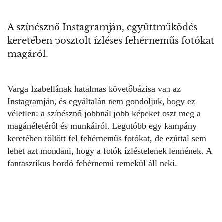
A színésznő Instagramján, együttműködés
keretében posztolt ízléses fehérneműs fotókat
magáról.
Varga Izabellának
hatalmas követőbázisa van az
Instagramján, és egyáltalán nem gondoljuk, hogy ez
véletlen: a színésznő jobbnál jobb képeket oszt meg a
magánéletéről és munkáiról. Legutóbb egy kampány
keretében töltött fel
fehérneműs
fotókat, de ezúttal sem
lehet azt mondani, hogy a fotók ízléstelenek lennének. A
fantasztikus bordó fehérnemű remekül áll neki.