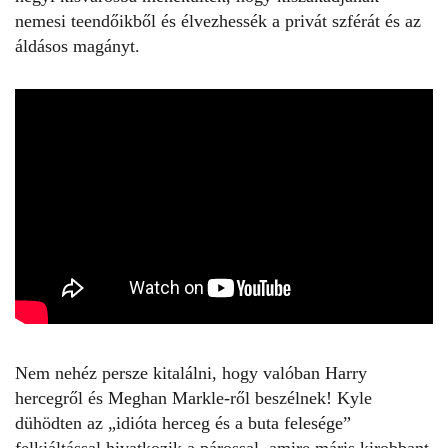
nemesi teendőikből és élvezhessék a privát szférát és az
áldásos magányt.
Nem nehéz persze kitalálni, hogy valóban Harry
hercegről és
Meghan Markle-ről
beszélnek! Kyle
dühödten az „idióta herceg és a buta felesége”
felkiáltással hivatkozik a párossal, amire máris kirobbant