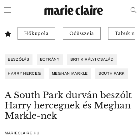
Hőkupola
Odüsszeia
Tabuk nél
BESZÓLÁS
BOTRÁNY
BRIT KIRÁLYI CSALÁD
HARRY HERCEG
MEGHAN MARKLE
SOUTH PARK
A South Park durván beszólt
Harry hercegnek és Meghan
Markle-nek
MARIECLAIRE.HU