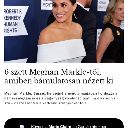
6 szett Meghan Markle-től,
amiben bámulatosan nézett ki
Meghan Markle, Sussex hercegnéje mindig magában hordozza a
nemesi elegancia és a vagányság kombinációját, ha divatról van
szó – összeszedtük a kedvenc szettjeinket tőle.
Kövesd a
Marie Claire
-t a Google hírekben!