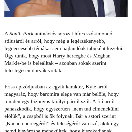
A
South Park
animációs sorozat híres szókimondó
stílusáról és arról, hogy még a legérzékenyebb,
legneccesebb témákat sem hajlandóak tabuként kezelni.
Úgy tűnik, hogy most Harry hercegbe és
Meghan
Markle-be
is beleálltak – azonban sokak szerint
feleslegesen durvák voltak.
Friss epizódjukban az egyik karakter, Kyle arról
magyaráz, hogy baromira elege van már belőle, hogy
minden egy bizonyos királyi párról szól. A fiú arról
panaszkodik, hogy egyszerűen „nem tud elmenekülni
előlük”, a csapból is ők folynak. Bár a sztori szerint
„Kanada hercegéről” és feleségéről van szó, akik egy
hegyi kisvárosba menekültek, hogy kiszakadjanak