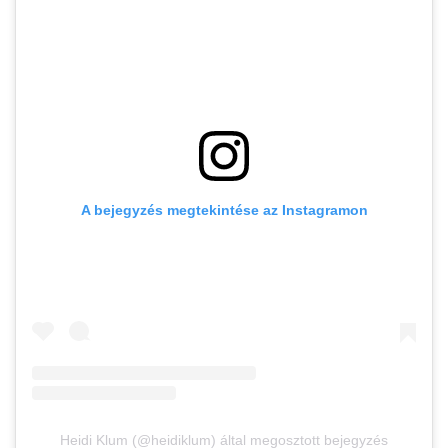
A bejegyzés megtekintése az Instagramon
Heidi Klum (@heidiklum) által megosztott bejegyzés