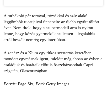
A turbékoló pár tortával, rózsákkal és szív alakú
léggömbök tucatjaival ünnepelte az újabb együtt töltött
évet. Nem titok, hogy a
szupermodell
arra is nyitott
lenne, hogy közös gyermekük szülessen – legalábbis
erről beszélt nemrég egy interjúban.
A zenész és a Klum egy titkos szertartás keretében
mondott egymásnak igent, mielőtt még abban az évben a
családjuk és barátaik előtt is összeházasodtak
Capri
szigetén, Olaszországban.
Forrás
:
Page Six
,
Fotó
: Getty Images