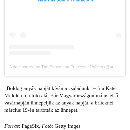
A post shared by The Prince and Princess of Wales (@princeandprincessofwales)
„Boldog anyák napját kíván a családunk” – írta
Kate
Middleton
a fotó alá. Bár Magyarországon május első
vasárnapján ünnepeljük az anyák napját, a briteknél
március 19-én tartották az ünnepet.
Forrás
:
PageSix,
Fotó
: Getty Imges