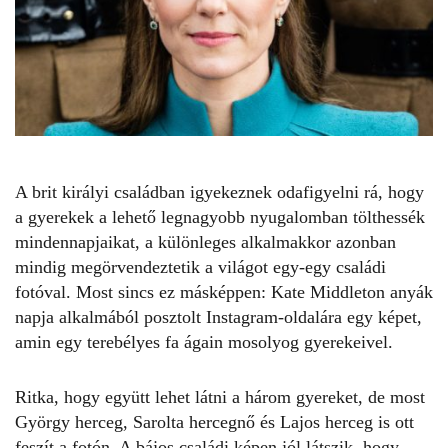
A brit királyi családban igyekeznek odafigyelni rá, hogy
a gyerekek a lehető legnagyobb nyugalomban tölthessék
mindennapjaikat, a különleges alkalmakkor azonban
mindig megörvendeztetik a világot egy-egy családi
fotóval. Most sincs ez másképpen:
Kate Middleton
anyák
napja alkalmából posztolt Instagram-oldalára egy képet,
amin egy terebélyes fa ágain mosolyog gyerekeivel.
Ritka, hogy együtt lehet látni a három gyereket, de most
György herceg, Sarolta hercegnő és Lajos herceg is ott
feszít a fotón. A bájos családi képen jól látszik, hogy