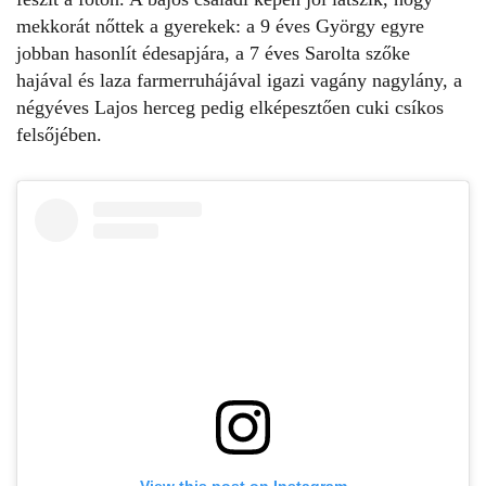
mekkorát nőttek a gyerekek: a 9 éves György egyre
jobban hasonlít édesapjára, a 7 éves Sarolta szőke
hajával és laza farmerruhájával igazi vagány nagylány, a
négyéves
Lajos herceg
pedig elképesztően cuki csíkos
felsőjében.
View this post on Instagram