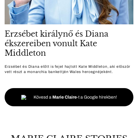
Erzsébet királynő és Diana
ékszereiben vonult Kate
Middleton
Erzsébet és Diana előtt is fejet hajtott Kate Middleton, aki először
vett részt a monarchia bankettjén Wales hercegnéjeként.
Kövesd a
Marie Claire
-t a Google hírekben!