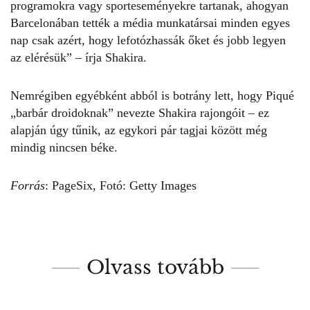
programokra vagy sporteseményekre tartanak, ahogyan
Barcelonában tették a média munkatársai minden egyes
nap csak azért, hogy lefotózhassák őket és jobb legyen
az elérésük” – írja
Shakira
.
Nemrégiben egyébként abból is botrány lett, hogy Piqué
„barbár droidoknak” nevezte Shakira rajongóit – ez
alapján úgy tűnik, az egykori pár tagjai között még
mindig nincsen béke.
Forrás
:
PageSix,
Fotó: Getty Images
Olvass tovább