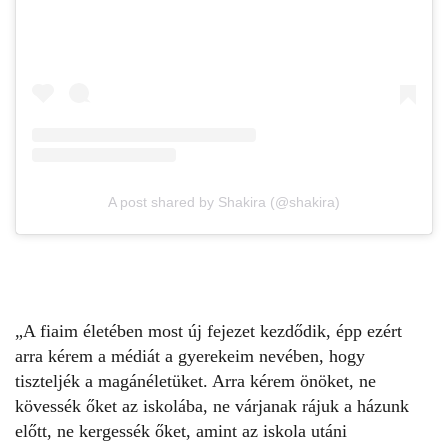
A post shared by Shakira (@shakira)
„A fiaim életében most új fejezet kezdődik, épp ezért
arra kérem a médiát a gyerekeim nevében, hogy
tiszteljék a magánéletüket. Arra kérem önöket, ne
kövessék őket az iskolába, ne várjanak rájuk a házunk
előtt, ne kergessék őket, amint az iskola utáni