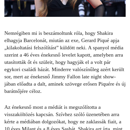
Nemrégiben mi is
beszámoltunk róla
, hogy
Shakira
elhagyja Barcelonát, miután az exe, Gerard Piqué apja
„kilakoltatási felszólítást” küldött neki. A spanyol média
szerint a 46 éves énekesnő levelet kapott, amelyben arra
utasították őt és szüleit, hogy hagyják el a volt pár
egykori családi házát. Minderre valószínűleg azért került
sor, mert az énekesnő Jimmy Fallon late night show-
jában előadta a
dalt
, aminek szövege erősen
Piquére
és új
barátnőjére céloz.
Az énekesnő most a médiát is megszólította a
visszaköltözés kapcsán. Szívhez szóló üzenetében arra
kérte a médiában dolgozókat, hogy ne zaklassák fiait, a
10 éves Milant és a 8 éves Sashát. Shakira azt írta, mint