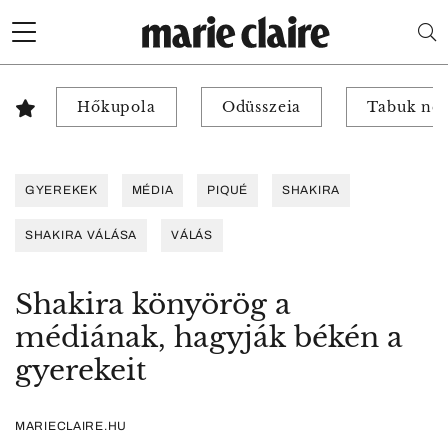
Hőkupola
Odüsszeia
Tabuk nél
GYEREKEK
MÉDIA
PIQUÉ
SHAKIRA
SHAKIRA VÁLÁSA
VÁLÁS
Shakira könyörög a
médiának, hagyják békén a
gyerekeit
MARIECLAIRE.HU