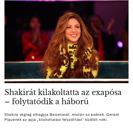
Shakirát kilakoltatta az exapósa
– folytatódik a háború
Shakira végleg elhagyja Barcelonát, miután az exének, Gerard
Piquének az apja „kilakoltatási felszólítást” küldött neki.