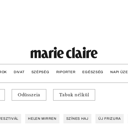
ROK
DIVAT
SZÉPSÉG
RIPORTER
EGÉSZSÉG
NAPI ÜZ
Odüsszeia
Tabuk nélkül
FESZTIVÁL
HELEN MIRREN
SZÍNES HAJ
ÚJ FRIZURA