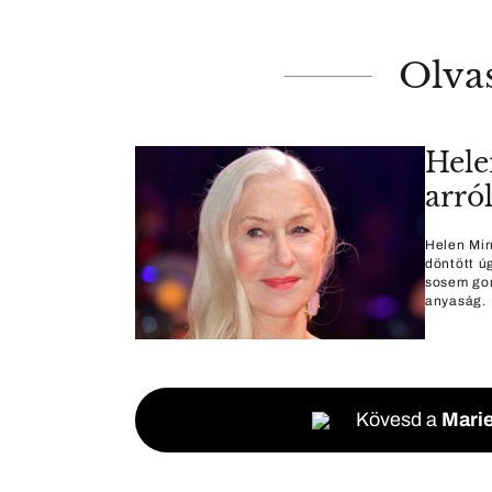
Olva
Hele
arró
Helen Mir
döntött ú
sosem gon
anyaság.
Kövesd a
Marie