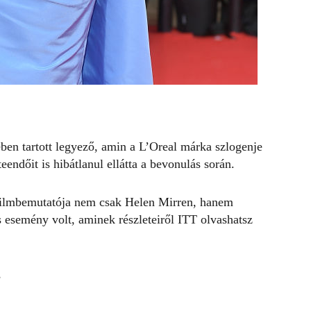
ében tartott legyező, amin a L’Oreal márka szlogenje
eendőit is hibátlanul ellátta a bevonulás során.
ilmbemutatója nem csak Helen Mirren, hanem
s esemény volt, aminek részleteiről
ITT
olvashatsz
s