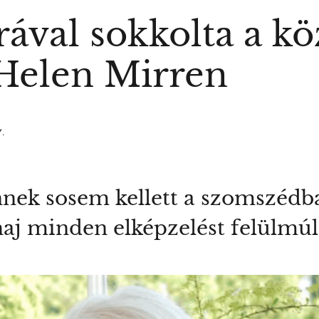
rával sokkolta a k
Helen Mirren
7.
nnek sosem kellett a szomszédb
haj minden elképzelést felülmúl