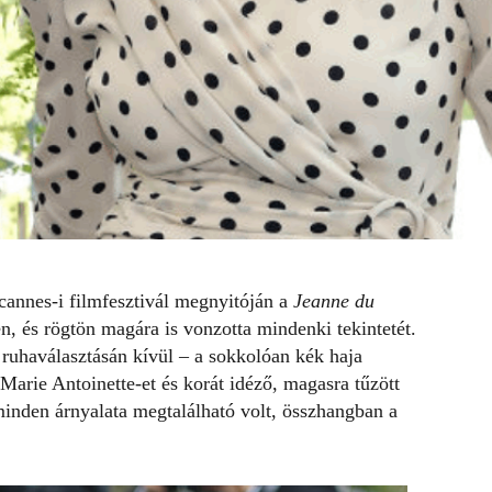
 cannes-i filmfesztivál megnyitóján a
Jeanne du
n, és rögtön magára is vonzotta mindenki tekintetét.
 ruhaválasztásán kívül – a sokkolóan kék haja
Marie Antoinette-et és korát idéző, magasra tűzött
 minden árnyalata megtalálható volt, összhangban a