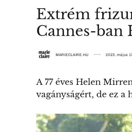
Extrém frizu
Cannes-ban 
MARIECLAIRE.HU
2023. május 1
A 77 éves Helen Mirre
vagányságért, de ez a 