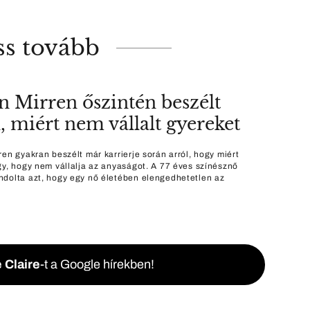
ss tovább
n Mirren őszintén beszélt
l, miért nem vállalt gyereket
ren gyakran beszélt már karrierje során arról, hogy miért
gy, hogy nem vállalja az anyaságot. A 77 éves színésznő
dolta azt, hogy egy nő életében elengedhetetlen az
 Claire
-t a Google hírekben!