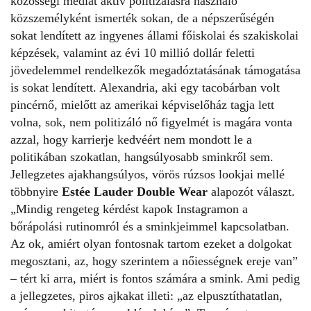
közösségi médiát aktív politizálásra használó
közszemélyként ismerték sokan, de a népszerűségén
sokat lendített az ingyenes állami főiskolai és szakiskolai
képzések, valamint az évi 10 millió dollár feletti
jövedelemmel rendelkezők megadóztatásának támogatása
is sokat lendített. Alexandria, aki egy tacobárban volt
pincérnő, mielőtt az amerikai képviselőház tagja lett
volna, sok, nem politizáló nő figyelmét is magára vonta
azzal, hogy karrierje kedvéért nem mondott le a
politikában szokatlan, hangsúlyosabb sminkről sem.
Jellegzetes ajakhangsúlyos, vörös rúzsos lookjai mellé
többnyire
Estée Lauder Double Wear
alapozót választ.
„Mindig rengeteg kérdést kapok Instagramon a
bőrápolási rutinomról és a sminkjeimmel kapcsolatban.
Az ok, amiért olyan fontosnak tartom ezeket a dolgokat
megosztani, az, hogy szerintem a nőiességnek ereje van”
– tért ki arra, miért is fontos számára a smink. Ami pedig
a jellegzetes, piros ajkakat illeti: „az elpusztíthatatlan,