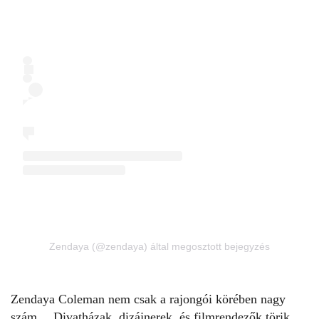
Zendaya (@zendaya) által megosztott bejegyzés
Zendaya Coleman nem csak a rajongói körében nagy
szám… Divatházak, dizájnerek, és filmrendezők törik