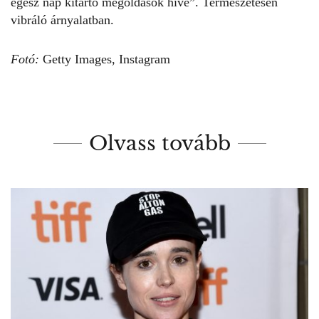
egész nap kitartó megoldások híve”. Természetesen
vibráló árnyalatban.
Fotó:
Getty Images, Instagram
Olvass tovább