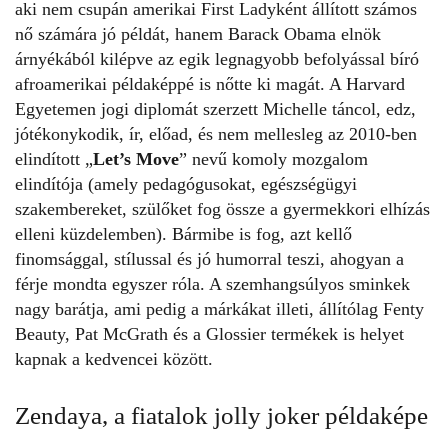
aki nem csupán amerikai First Ladyként állított számos
nő számára jó példát, hanem Barack Obama elnök
árnyékából kilépve az egik legnagyobb befolyással bíró
afroamerikai példaképpé is nőtte ki magát. A Harvard
Egyetemen jogi diplomát szerzett Michelle táncol, edz,
jótékonykodik, ír, előad, és nem mellesleg az 2010-ben
elindított „
Let’s Move
” nevű komoly mozgalom
elindítója (amely pedagógusokat, egészségügyi
szakembereket, szülőket fog össze a gyermekkori elhízás
elleni küzdelemben). Bármibe is fog, azt kellő
finomsággal, stílussal és jó humorral teszi, ahogyan a
férje mondta egyszer róla. A szemhangsúlyos sminkek
nagy barátja, ami pedig a márkákat illeti, állítólag Fenty
Beauty, Pat McGrath és a Glossier termékek is helyet
kapnak a kedvencei között.
Zendaya, a fiatalok jolly joker példaképe