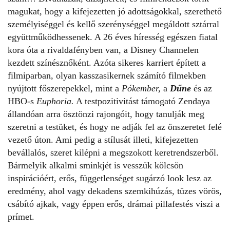
magukat, hogy a kifejezetten jó adottságokkal, szerethető
személyiséggel és kellő szerénységgel megáldott sztárral
együttműködhessenek. A 26 éves híresség egészen fiatal
kora óta a rivaldafényben van, a Disney Channelen
kezdett színésznőként. Azóta sikeres karriert épített a
filmiparban, olyan kasszasikernek számító filmekben
nyújtott főszerepekkel, mint a
Pókember,
a
Dűne
és az
HBO-s
Euphoria.
A testpozitivitást támogató Zendaya
állandóan arra ösztönzi rajongóit, hogy tanulják meg
szeretni a testüket, és hogy ne adják fel az önszeretet felé
vezető úton. Ami pedig a stílusát illeti, kifejezetten
bevállalós, szeret kilépni a megszokott keretrendszerből.
Bármelyik alkalmi sminkjét is vesszük kölcsön
inspirációért, erős, függetlenséget sugárzó look lesz az
eredmény, ahol vagy dekadens szemkihúzás, tüzes vörös,
csábító ajkak, vagy éppen erős, drámai pillafestés viszi a
prímet.