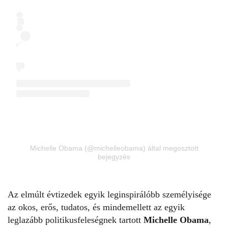
Michelle Obama (@michelleobama) által megosztott
bejegyzés
Az elmúlt évtizedek egyik leginspirálóbb személyisége
az okos, erős, tudatos, és mindemellett az egyik
leglazább politikusfeleségnek tartott
Michelle Obama
,