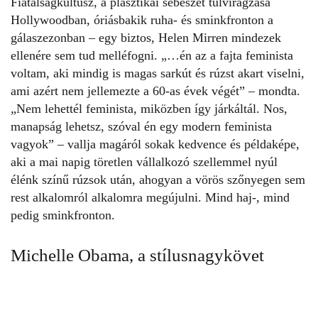
Fiatalságkultusz, a plasztikai sebészet túlvirágzása
Hollywoodban, óriásbakik ruha- és sminkfronton a
gálaszezonban – egy biztos, Helen Mirren mindezek
ellenére sem tud melléfogni. „…én az a fajta feminista
voltam, aki mindig is magas sarkút és rúzst akart viselni,
ami azért nem jellemezte a 60-as évek végét” – mondta.
„Nem lehettél feminista, miközben így járkáltál. Nos,
manapság lehetsz, szóval én egy modern feminista
vagyok” – vallja magáról sokak kedvence és példaképe,
aki a mai napig töretlen vállalkozó szellemmel nyúl
élénk színű rúzsok után, ahogyan a vörös szőnyegen sem
rest alkalomról alkalomra megújulni. Mind haj-, mind
pedig sminkfronton.
Michelle Obama, a stílusnagykövet