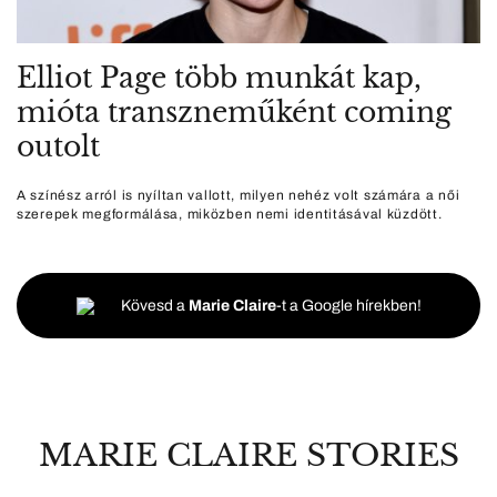
Elliot Page több munkát kap,
mióta transzneműként coming
outolt
A színész arról is nyíltan vallott, milyen nehéz volt számára a női
szerepek megformálása, miközben nemi identitásával küzdött.
Kövesd a
Marie Claire
-t a Google hírekben!
MARIE CLAIRE STORIES