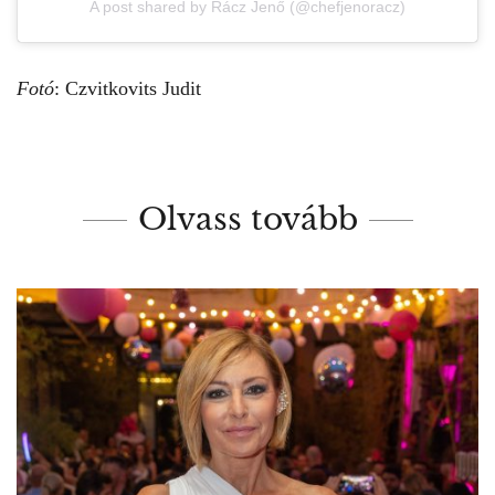
A post shared by Rácz Jenő (@chefjenoracz)
Fotó
: Czvitkovits Judit
Olvass tovább