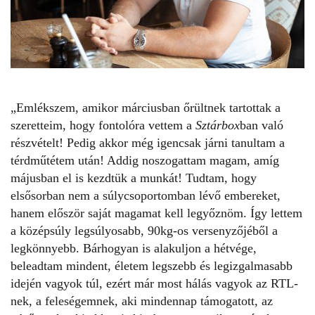
„Emlékszem, amikor márciusban őrültnek tartottak a
szeretteim, hogy fontolóra vettem a
Sztárbox
ban való
részvételt! Pedig akkor még igencsak járni tanultam a
térdműtétem után! Addig noszogattam magam, amíg
májusban el is kezdtük a munkát! Tudtam, hogy
elsősorban nem a súlycsoportomban lévő embereket,
hanem először saját magamat kell legyőznöm. Így lettem
a középsúly legsúlyosabb, 90kg-os versenyzőjéből a
legkönnyebb. Bárhogyan is alakuljon a hétvége,
beleadtam mindent, életem legszebb és legizgalmasabb
idején vagyok túl, ezért már most hálás vagyok az RTL-
nek, a
feleségemnek
, aki mindennap támogatott, az