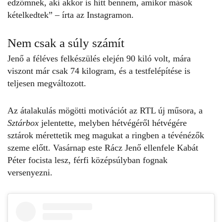
edzőmnek, aki akkor is hitt bennem, amikor mások
kételkedtek” – írta az Instagramon.
Nem csak a súly számít
Jenő
a féléves felkészülés elején 90 kiló volt, mára
viszont már csak 74 kilogram, és a testfelépítése is
teljesen megváltozott.
Az átalakulás mögötti motivációt az RTL új műsora, a
Sztárbox
jelentette, melyben hétvégéről hétvégére
sztárok mérettetik meg magukat a ringben a tévénézők
szeme előtt. Vasárnap este Rácz Jenő ellenfele Kabát
Péter focista lesz, férfi középsúlyban fognak
versenyezni.