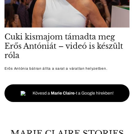
Cuki kismajom támadta meg
Erős Antóniát – videó is készült
róla
Erős Antónia bátran állta a sarat a váratlan helyzetben.
Kövesd a
Marie Claire
-t a Google hírekben!
MARIE CLAIRE STORIES