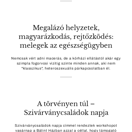
Megalázó helyzetek,
magyarázkodás, rejtőzködés:
melegek az egészségügyben
Nemcsak vért adni macerás, de a kórházi ellátástól akár egy
szimpla fogorvosi vizitig szinte minden annak, aki nem
"klasszikus", heteroszexuális párkapcsolatban él.
A törvényen túl –
Szivárványcsaládok napja
Szivárványcsaládok napja címmel rendeztek workshopot
vasárnap a Bálint Házban azzal a céllal, hogy támogató