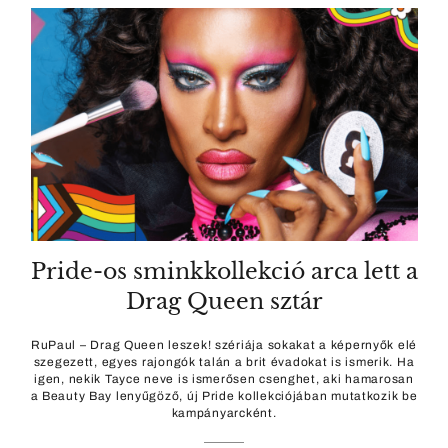
Pride-os sminkkollekció arca lett a
Drag Queen sztár
RuPaul – Drag Queen leszek! szériája sokakat a képernyők elé
szegezett, egyes rajongók talán a brit évadokat is ismerik. Ha
igen, nekik Tayce neve is ismerősen csenghet, aki hamarosan
a Beauty Bay lenyűgöző, új Pride kollekciójában mutatkozik be
kampányarcként.