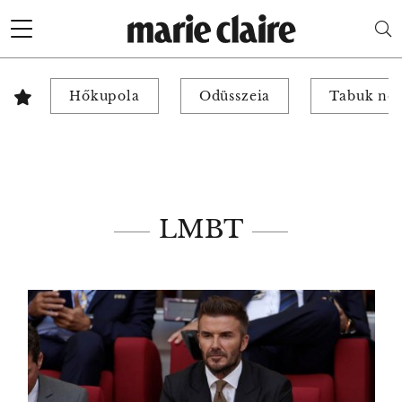
Hőkupola
Odüsszeia
Tabuk nél
LMBT