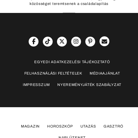
közösséget teremtsenek a családalapítás
EGYEDI ADATKEZELÉSI TÁJÉKOZTATÓ
FELHASZNÁLÁSI FELTÉTELEK
MÉDIAAJÁNLAT
IMPRESSZUM
NYEREMÉNYJÁTÉK SZABÁLYZAT
MAGAZIN
HOROSZKÓP
UTAZÁS
GASZTRÓ
NAPI ÜZENET