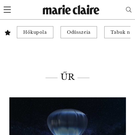
Hőkupola
Odüsszeia
Tabuk nél
ŰR