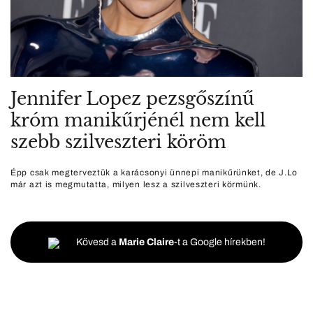
Jennifer Lopez pezsgőszínű
króm manikűrjénél nem kell
szebb szilveszteri köröm
Épp csak megterveztük a karácsonyi ünnepi manikűrünket, de J.Lo
már azt is megmutatta, milyen lesz a szilveszteri körmünk.
Kövesd a
Marie Claire
-t a Google hírekben!