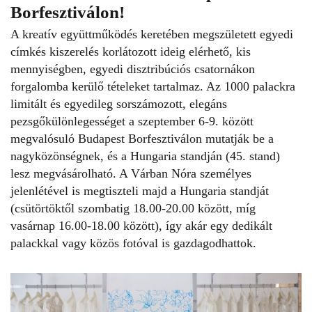
Borfesztiválon!
A kreatív együttműködés keretében megszületett egyedi
címkés kiszerelés korlátozott ideig elérhető, kis
mennyiségben, egyedi disztribúciós csatornákon
forgalomba kerülő tételeket tartalmaz. Az 1000 palackra
limitált és egyedileg sorszámozott, elegáns
pezsgőkülönlegességet a szeptember 6-9. között
megvalósuló Budapest Borfesztiválon mutatják be a
nagyközönségnek, és a Hungaria standján (45. stand)
lesz megvásárolható. A Várban Nóra személyes
jelenlétével is megtiszteli majd a Hungaria standját
(csütörtöktől szombatig 18.00-20.00 között, míg
vasárnap 16.00-18.00 között), így akár egy dedikált
palackkal vagy közös fotóval is gazdagodhattok.