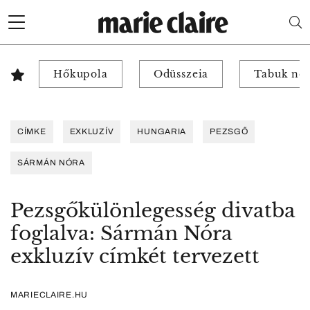
Hőkupola
Odüsszeia
Tabuk nél
CÍMKE
EXKLUZÍV
HUNGARIA
PEZSGŐ
SÁRMÁN NÓRA
Pezsgőkülönlegesség divatba
foglalva: Sármán Nóra
exkluzív címkét tervezett
MARIECLAIRE.HU