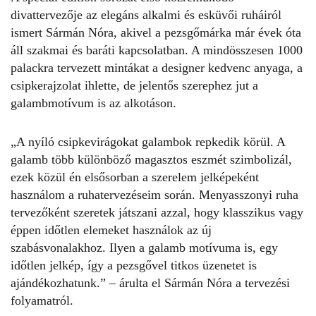
divattervezője az elegáns alkalmi és esküvői ruháiról
ismert Sármán Nóra, akivel a pezsgőmárka már évek óta
áll szakmai és baráti kapcsolatban. A mindösszesen 1000
palackra tervezett mintákat a designer kedvenc anyaga, a
csipkerajzolat ihlette, de jelentős szerephez jut a
galambmotívum is az alkotáson.
„A nyíló csipkevirágokat galambok repkedik körül. A
galamb több különböző magasztos eszmét szimbolizál,
ezek közül én elsősorban a szerelem jelképeként
használom a ruhatervezéseim során. Menyasszonyi ruha
tervezőként szeretek játszani azzal, hogy klasszikus vagy
éppen időtlen elemeket használok az új
szabásvonalakhoz. Ilyen a galamb motívuma is, egy
időtlen jelkép, így a pezsgővel titkos üzenetet is
ajándékozhatunk.” – árulta el Sármán Nóra a tervezési
folyamatról.