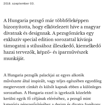
2018. szeptember 03.
A Hungaria pezsgő már többféleképpen
bizonyította, hogy elkötelezett híve a magyar
divatnak és designnak. A pezsgőmárka egy
exkluzív special edition sorozattal kívánja
támogatni a stílusához illeszkedő, kiemelkedő
hazai tervezők, képző- és iparművészek
munkáját.
A Hungaria pezsgők palackjai az egyes alkotók
művészete által inspirált, vagy teljes egészében egyedileg
megtervezett címkét és külsőt kapnak ebben a különleges
sorozatban. A Hungaria ezzel is igyekszik közelebb
kerülni egyik fő céljának eléréséhez, a pezsgő mint
kategória népszerűsítéséhez a design és divatra fogékony