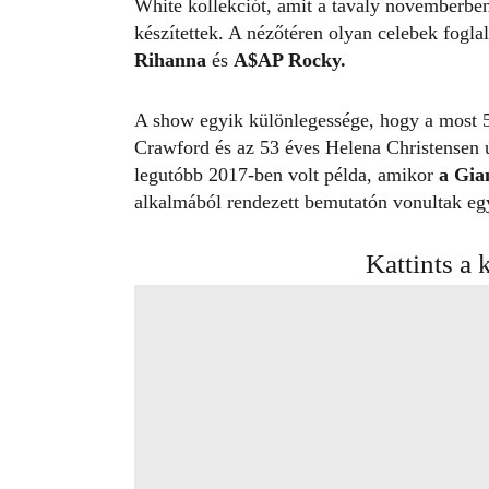
White kollekciót, amit
a tavaly novemberben
készítettek. A nézőtéren olyan celebek fogla
Rihanna
és
A$AP Rocky.
A show egyik különlegessége, hogy a most 
Crawford és az 53 éves Helena Christensen ú
legutóbb 2017-ben volt példa, amikor
a Gian
alkalmából rendezett bemutatón vonultak egy
Kattints a 