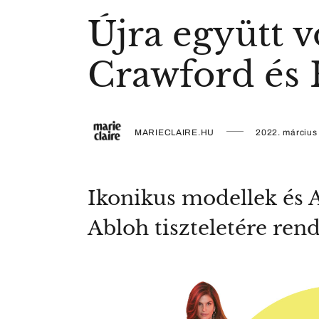
Újra együtt 
Crawford és 
MARIECLAIRE.HU
2022. március
Ikonikus modellek és A
Abloh tiszteletére ren