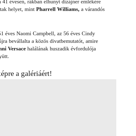
 41 évesen, rákban elhunyt
dizájner emlékére
ltak helyet, mint
Pharrell Williams,
a várandós
51 éves Naomi Campbell, az 56 éves Cindy
jra bevállalta a közös divatbemutatót, amire
ni Versace
halálának huszadik évfordulója
ütt.
képre a galériáért!