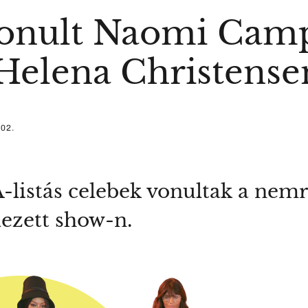
vonult Naomi Camp
Helena Christense
 02.
-listás celebek vonultak a nemr
dezett show-n.