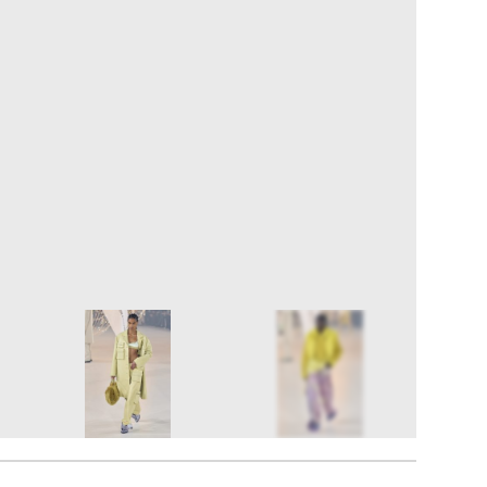
29
FOTÓ