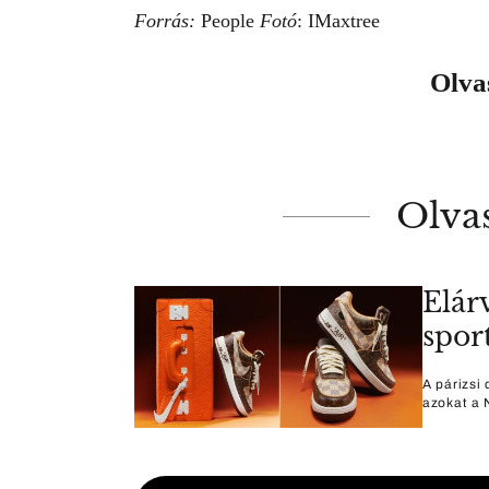
Forrás:
People
Fotó
: IMaxtree
Olvas
Olva
Elár
spor
A párizsi 
azokat a N