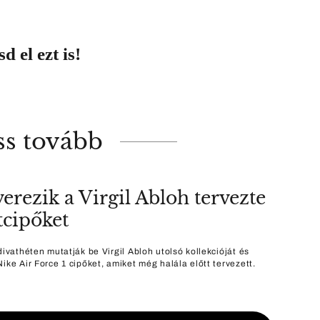
d el ezt is!
ss tovább
verezik a Virgil Abloh tervezte
tcipőket
divathéten mutatják be Virgil Abloh utolsó kollekcióját és
ike Air Force 1 cipőket, amiket még halála előtt tervezett.