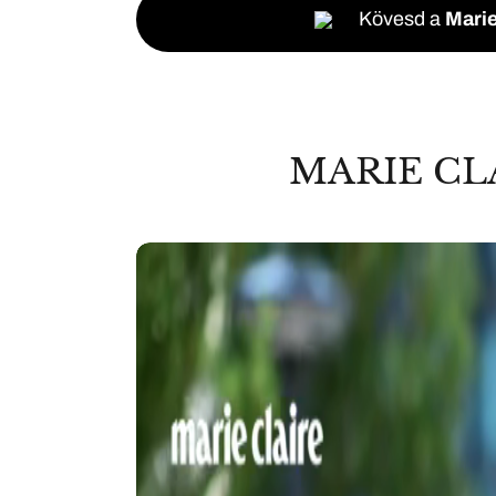
Kövesd a
Marie
MARIE CL