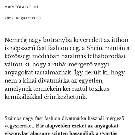
MARIECLAIRE.HU
2022. augusztus 30.
Nemrég nagy botrányba keveredett az itthon
is népszerű fast fashion cég, a Shein, miután a
közösségi médiában hatalmas felháborodást
váltott ki, hogy a ruhái mérgező vegyi
anyagokat tartalmaznak. Így derült ki, hogy
nem a kínai divatmárka az egyetlen,
amelynek termékein keresztül toxikus
kemikáliákkal érintkezhetünk.
Számos nagy
fast fashion
divatmárka használ mérgező
vegyszereket. Bár
alapvetően ezeket az anyagokat
viszonylag alacsony szinten használják a gyártás