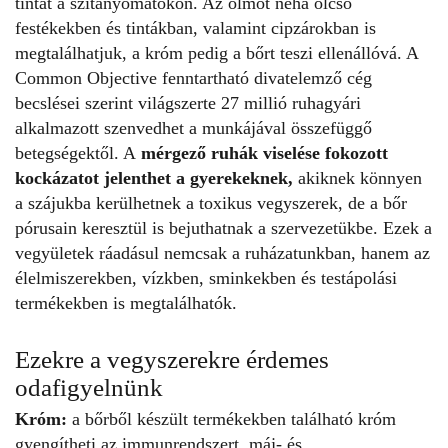
tintát a szitanyomatokon. Az ólmot néha olcsó
festékekben és tintákban, valamint cipzárokban is
megtalálhatjuk, a króm pedig a bőrt teszi ellenállóvá.
A
Common Objective fenntartható divatelemző cég
becslései szerint világszerte 27 millió
ruhagyári
alkalmazott
szenvedhet a munkájával összefüggő
betegségektől. A
mérgező ruhák viselése fokozott
kockázatot jelenthet a gyerekeknek
,
akiknek könnyen
a szájukba kerülhetnek a toxikus vegyszerek, de a bőr
pórusain keresztül is bejuthatnak a szervezetükbe. Ezek a
vegyületek ráadásul nemcsak a ruházatunkban, hanem az
élelmiszerekben, vízkben, sminkekben és testápolási
termékekben is megtalálhatók.
Ezekre a vegyszerekre érdemes
odafigyelnünk
Króm:
a bőrből készült termékekben található króm
gyengítheti az immunrendszert, máj- és