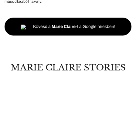
másodkézből tavaly.
Kövesd a
Marie Claire
-t a Google hírekben!
MARIE CLAIRE STORIES