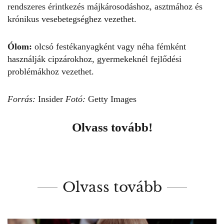
rendszeres érintkezés májkárosodáshoz, asztmához és
krónikus vesebetegséghez vezethet.
Ólom:
olcsó festékanyagként vagy néha fémként
használják cipzárokhoz, gyermekeknél fejlődési
problémákhoz vezethet.
Forrás:
Insider
Fotó:
Getty Images
Olvass tovább!
Olvass tovább