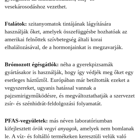
vesekárosodáshoz vezethet.
Ftalátok:
szitanyomatok tintájának lágyítására
használják őket, amelyek összefüggésbe hozhatóak az
amerikai felnőttek szívbetegség általi korai
elhalálozásával, de a hormonjainkat is megzavarják.
Brómozott égésgátlók:
néha a gyerekpizsamák
gyártásakor is használják, hogy így védjék meg őket egy
esetleges háztűztől. Európában már betiltották ezeket a
vegyszereket, ugyanis hatással vannak a
pajzsmirigyműködésre, és megváltoztathatják a szervezet
zsír- és szénhidrát-feldolgozási folyamatát.
PFAS-vegyületek:
más néven laboratóriumban
kifejlesztett
örök vegyi anyagok,
amelyek nem bomlanak
le. A víz- és foltálló termékeken keresztüli velük való