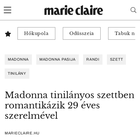
Hőkupola
Odüsszeia
Tabuk nél
MADONNA
MADONNA PASIJA
RANDI
SZETT
TINILÁNY
Madonna tinilányos szettben
romantikázik 29 éves
szerelmével
MARIECLAIRE.HU