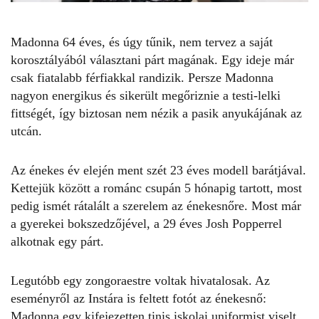
Madonna 64 éves, és úgy tűnik, nem tervez a saját
korosztályából választani párt magának. Egy ideje már
csak fiatalabb férfiakkal randizik. Persze Madonna
nagyon energikus és sikerült megőriznie a testi-lelki
fittségét, így biztosan nem nézik a pasik anyukájának az
utcán.
Az énekes év elején ment szét 23 éves modell barátjával.
Kettejük között a románc csupán 5 hónapig tartott, most
pedig ismét
rátalált a szerelem
az énekesnőre. Most már
a gyerekei bokszedzőjével, a 29 éves Josh Popperrel
alkotnak egy párt.
Legutóbb egy zongoraestre voltak hivatalosak. Az
eseményről az
Instára
is feltett fotót az énekesnő:
Madonna
egy kifejezetten tinis iskolai uniformist viselt,