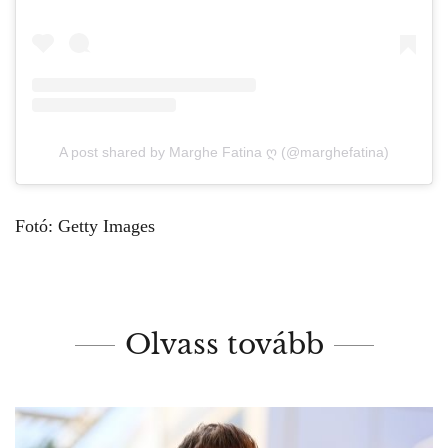
A post shared by Marghe Fatina ღ (@marghefatina)
Fotó: Getty Images
Olvass tovább