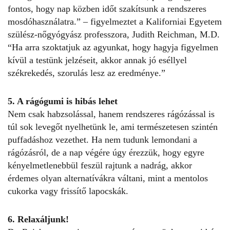
fontos, hogy nap közben időt szakítsunk a rendszeres
mosdóhasználatra.” – figyelmeztet a Kaliforniai Egyetem
szülész-nőgyógyász professzora, Judith Reichman, M.D.
“Ha arra szoktatjuk az agyunkat, hogy hagyja figyelmen
kívül a testünk jelzéseit, akkor annak jó eséllyel
székrekedés, szorulás lesz az eredménye.”
5. A rágógumi is hibás lehet
Nem csak habzsolással, hanem rendszeres rágózással is
túl sok levegőt nyelhetünk le, ami természetesen szintén
puffadáshoz vezethet. Ha nem tudunk lemondani a
rágózásról, de a nap végére úgy érezzük, hogy egyre
kényelmetlenebbül feszül rajtunk a nadrág, akkor
érdemes olyan alternatívákra váltani, mint a mentolos
cukorka vagy frissítő lapocskák.
6. Relaxáljunk!