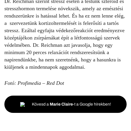
Dr. Reichman szerint stressz esetén a testünk szteroid és
stresszhormon termelése növekszik, amely az emésztési
rendszerünkre is hatással lehet. És ha ez nem lenne elég,
a szervezetünk kortizoltermelését is felerősíti a tartós
stressz. Ezáltal egyfajta védekezőreakciót eredményezve
középtájékon zsírpárnákat épít a létfontosságú szervek
védelmében. Dr. Reichman azt javasolja, hogy egy
minimum 20 perces relaxációt rendszeresítsünk a
napirendünkbe, ha nem szeretnénk, hogy a hasunkra is
kiüljenek a mindennapok aggodalmai.
Fotó: Profimedia – Red Dot
Kövesd a
Marie Claire
-t a Google hírekben!