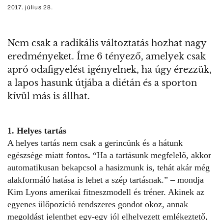
2017. július 28.
Nem csak a radikális változtatás hozhat nagy
eredményeket. Íme 6 tényező, amelyek csak
apró odafigyelést igényelnek, ha úgy érezzük,
a lapos hasunk útjába a diétán és a sporton
kívül más is állhat.
1. Helyes tartás
A helyes tartás nem csak a gerincünk és a hátunk
egészsége miatt fontos
.
“Ha a tartásunk megfelelő, akkor
automatikusan bekapcsol a hasizmunk is, tehát akár még
alakformáló hatása is lehet a szép tartásnak.” – mondja
Kim Lyons amerikai fitneszmodell és tréner. Akinek az
egyenes ülőpozíció rendszeres gondot okoz, annak
megoldást jelenthet egy-egy jól elhelyezett emlékeztető,