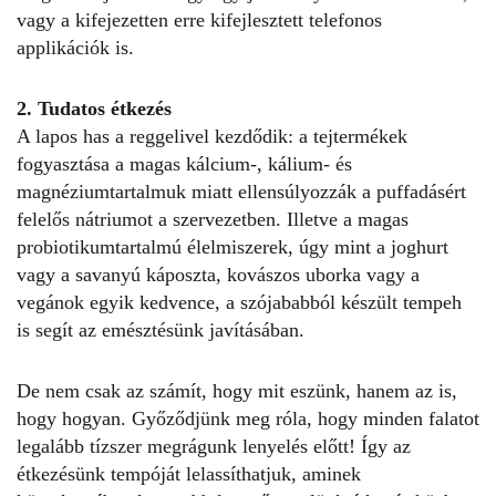
vagy a kifejezetten erre kifejlesztett telefonos
applikációk is.
2. Tudatos étkezés
A lapos has a reggelivel kezdődik: a tejtermékek
fogyasztása a magas kálcium-, kálium- és
magnéziumtartalmuk miatt ellensúlyozzák a puffadásért
felelős nátriumot a szervezetben. Illetve a magas
probiotikumtartalmú élelmiszerek, úgy mint a joghurt
vagy a savanyú káposzta, kovászos uborka vagy a
vegánok egyik kedvence, a szójababból készült tempeh
is segít az emésztésünk javításában.
De nem csak az számít, hogy mit eszünk, hanem az is,
hogy hogyan. Győződjünk meg róla, hogy minden falatot
legalább tízszer megrágunk lenyelés előtt! Így az
étkezésünk tempóját lelassíthatjuk, aminek