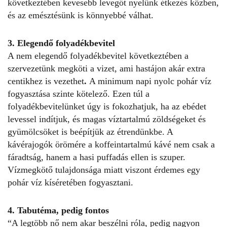
következtében kevesebb levegőt nyelünk étkezés közben,
és az emésztésünk is könnyebbé válhat.
3. Elegendő folyadékbevitel
A nem elegendő folyadékbevitel következtében a
szervezetünk megköti a vizet, ami hastájon akár extra
centikhez is vezethet
.
A minimum napi nyolc pohár víz
fogyasztása szinte kötelező. Ezen túl a
folyadékbevitelünket úgy is fokozhatjuk, ha az ebédet
levessel indítjuk, és magas víztartalmú zöldségeket és
gyümölcsöket is beépítjük az étrendünkbe. A
kávérajogók örömére a koffeintartalmú kávé nem csak a
fáradtság, hanem a hasi puffadás ellen is szuper.
Vízmegkötő tulajdonsága miatt viszont érdemes egy
pohár víz kíséretében fogyasztani.
4. Tabutéma, pedig fontos
“A legtöbb nő nem akar beszélni róla, pedig nagyon