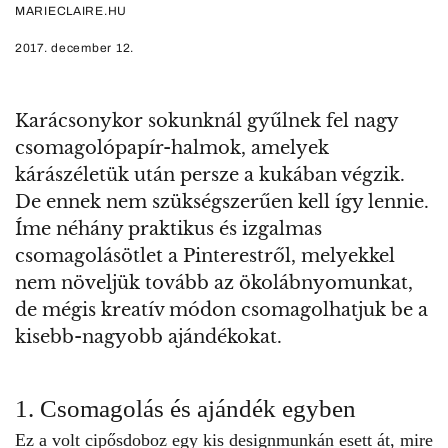
MARIECLAIRE.HU
2017. december 12.
Karácsonykor sokunknál gyűlnek fel nagy
csomagolópapír-halmok, amelyek
kárászéletük után persze a kukában végzik.
De ennek nem szükségszerűen kell így lennie.
Íme néhány praktikus és izgalmas
csomagolásötlet a Pinterestről, melyekkel
nem növeljük tovább az ökolábnyomunkat,
de mégis kreatív módon csomagolhatjuk be a
kisebb-nagyobb ajándékokat.
1. Csomagolás és ajándék egyben
Ez a volt cipősdoboz egy kis designmunkán esett át, mire