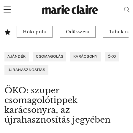
Hőkupola
Odüsszeia
Tabuk nél
AJÁNDÉK
CSOMAGOLÁS
KARÁCSONY
ÖKO
ÚJRAHASZNOSÍTÁS
ÖKO: szuper
csomagolótippek
karácsonyra, az
újrahasznosítás jegyében