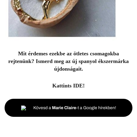
Mit érdemes ezekbe az ötletes csomagokba
rejtenünk? Ismerd meg az új spanyol ékszermárka
újdonságait.
Kattints
IDE
!
Kövesd a
Marie Claire
-t a Google hírekben!