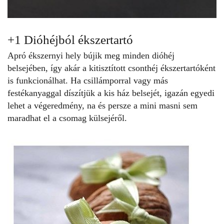
+1 Dióhéjból ékszertartó
Apró ékszernyi hely bújik meg minden dióhéj
belsejében, így akár a kitisztított csonthéj ékszertartóként
is funkcionálhat. Ha csillámporral vagy más
festékanyaggal díszítjük a kis ház belsejét, igazán egyedi
lehet a végeredmény, na és persze a mini masni sem
maradhat el a csomag külsejéről.