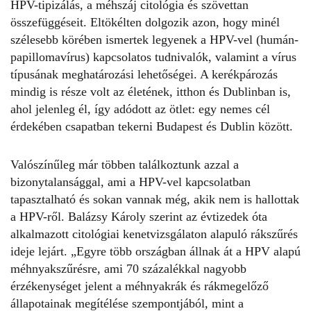
HPV-tipizálás, a méhszáj citológia és szövettan
összefüggéseit. Eltökélten dolgozik azon, hogy minél
szélesebb körében
ismertek legyenek a HPV-vel
(humán-
papillomavírus) kapcsolatos tudnivalók, valamint a vírus
típusának meghatározási lehetőségei. A kerékpározás
mindig is része volt az életének, itthon és Dublinban is,
ahol jelenleg él, így adódott az ötlet: egy nemes cél
érdekében csapatban tekerni Budapest és Dublin között.
Valószínűleg már többen találkoztunk azzal a
bizonytalansággal, ami a HPV-vel kapcsolatban
tapasztalható és sokan vannak még, akik nem is hallottak
a HPV-ről. Balázsy Károly szerint az évtizedek óta
alkalmazott citológiai kenetvizsgálaton alapuló rákszűrés
ideje lejárt. „Egyre több országban állnak át a HPV alapú
méhnyakszűrésre, ami 70 százalékkal nagyobb
érzékenységet jelent a méhnyakrák és rákmegelőző
állapotainak megítélése szempontjából, mint a