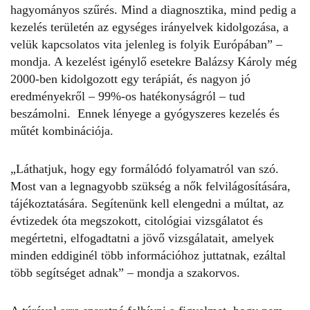
hagyományos szűrés. Mind a diagnosztika, mind pedig a
kezelés területén az egységes irányelvek kidolgozása, a
velük kapcsolatos vita jelenleg is folyik Európában” –
mondja. A kezelést igénylő esetekre Balázsy Károly még
2000-ben kidolgozott egy terápiát, és nagyon jó
eredményekről – 99%-os hatékonyságról – tud
beszámolni. Ennek lényege a gyógyszeres kezelés és
műtét kombinációja.
„Láthatjuk, hogy egy formálódó folyamatról van szó.
Most van a legnagyobb szükség a nők felvilágosítására,
tájékoztatására. Segítenünk kell elengedni a múltat, az
évtizedek óta megszokott, citológiai vizsgálatot és
megértetni, elfogadtatni a jövő vizsgálatait, amelyek
minden eddiginél több információhoz juttatnak, ezáltal
több segítséget adnak” – mondja a szakorvos.