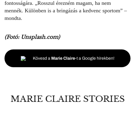
fontosságára. „Rosszul érezném magam, ha nem
mennék. Különben is a bringázás a kedvenc sportom” –
mondta.
(Fotó: Unsplash.com)
Kövesd a
Marie Claire
-t a Google hírekben!
MARIE CLAIRE STORIES