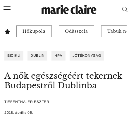
Hőkupola
Odüsszeia
Tabuk nél
BICIKLI
DUBLIN
HPV
JÓTÉKONYSÁG
A nők egészségéért tekernek
Budapestről Dublinba
TIEFENTHALER ESZTER
2018. április 05.