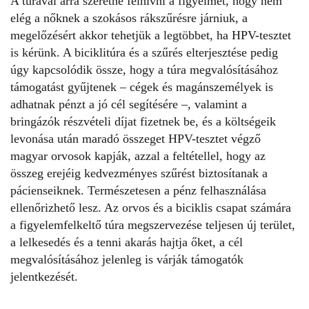
A túrával arra szeretné felhívni a figyelmet, hogy nem
elég a nőknek a szokásos rákszűrésre járniuk, a
megelőzésért akkor tehetjük a legtöbbet, ha HPV-tesztet
is kérünk. A biciklitúra és a szűrés elterjesztése pedig
úgy kapcsolódik össze, hogy a túra megvalósításához
támogatást gyűjtenek – cégek és magánszemélyek is
adhatnak pénzt a jó cél segítésére –, valamint a
bringázók részvételi díjat fizetnek be, és a költségeik
levonása után maradó összeget HPV-tesztet végző
magyar orvosok kapják, azzal a feltétellel, hogy az
összeg erejéig kedvezményes szűrést biztosítanak a
pácienseiknek. Természetesen a pénz felhasználása
ellenőrizhető lesz. Az orvos és a biciklis csapat számára
a figyelemfelkeltő túra megszervezése teljesen új terület,
a lelkesedés és a tenni akarás hajtja őket, a cél
megvalósításához jelenleg is várják
támogatók
jelentkezését
.