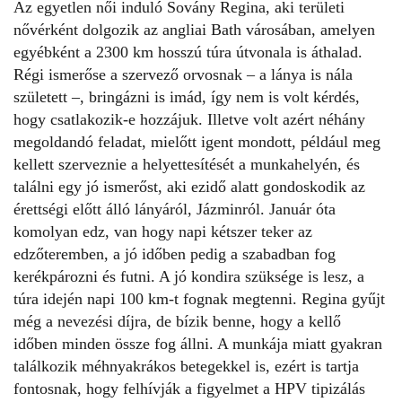
Az egyetlen női induló Sovány Regina, aki területi
nővérként dolgozik az angliai Bath városában, amelyen
egyébként a 2300 km hosszú túra útvonala is áthalad.
Régi ismerőse a szervező orvosnak – a lánya is nála
született –, bringázni is imád, így nem is volt kérdés,
hogy csatlakozik-e hozzájuk. Illetve volt azért néhány
megoldandó feladat, mielőtt igent mondott, például meg
kellett szerveznie a helyettesítését a munkahelyén, és
találni egy jó ismerőst, aki ezidő alatt gondoskodik az
érettségi előtt álló lányáról, Jázminról. Január óta
komolyan edz, van hogy napi kétszer teker az
edzőteremben, a jó időben pedig a szabadban fog
kerékpározni és futni. A jó kondira szüksége is lesz, a
túra idején napi 100 km-t fognak megtenni. Regina
gyűjt
még a nevezési díjra
,
de bízik benne, hogy a kellő
időben minden össze fog állni. A munkája miatt gyakran
találkozik méhnyakrákos betegekkel is, ezért is tartja
fontosnak, hogy felhívják a figyelmet a HPV tipizálás