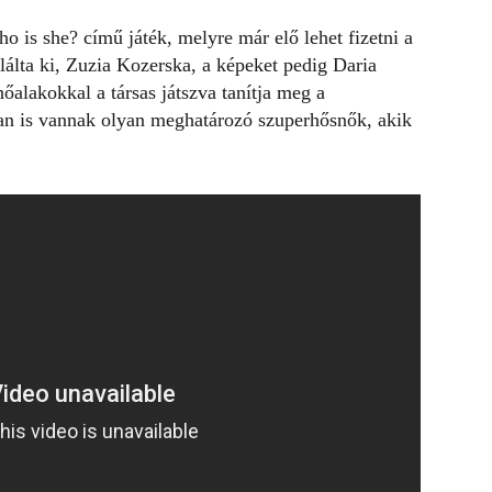
ho is she? című játék, melyre már elő lehet fizetni a
alálta ki, Zuzia Kozerska, a képeket pedig Daria
nőalakokkal a társas játszva tanítja meg a
an is vannak olyan meghatározó szuperhősnők, akik