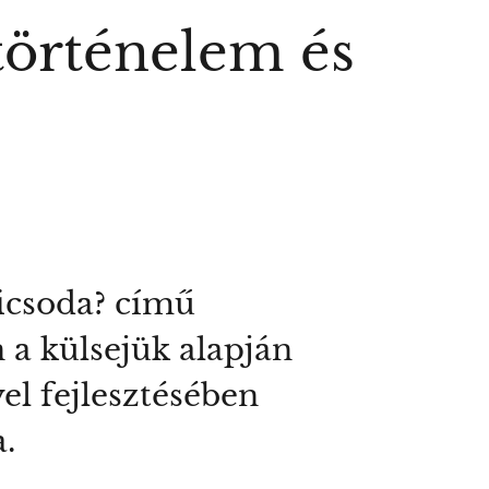
 történelem és
icsoda? című
 a külsejük alapján
yel fejlesztésében
.