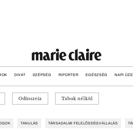
ROK
DIVAT
SZÉPSÉG
RIPORTER
EGÉSZSÉG
NAPI ÜZ
Odüsszeia
Tabuk nélkül
OGOK
TANULÁS
TÁRSADALMI FELELŐSSÉGVÁLLALÁS
TÁ