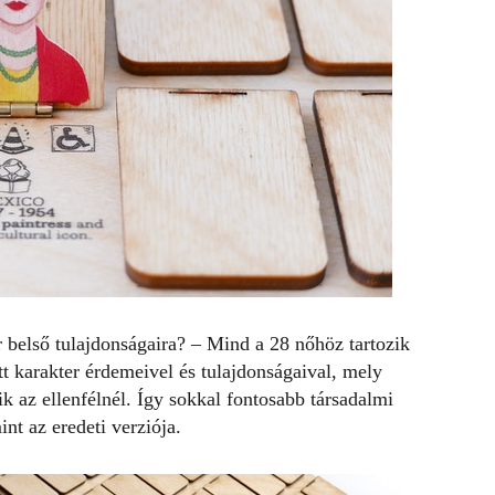
 belső tulajdonságaira? – Mind a 28 nőhöz tartozik
tt karakter érdemeivel és tulajdonságaival, mely
zik az ellenfélnél. Így sokkal fontosabb társadalmi
nt az eredeti verziója.