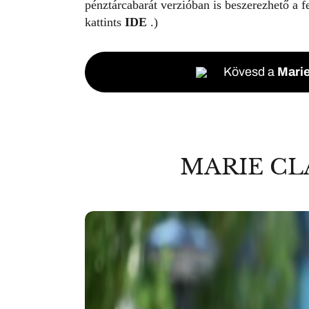
pénztárcabarát verzióban is beszerezhető a f
kattints
IDE
.)
Kövesd a
Marie
MARIE CL