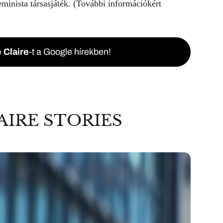
eminista társasjáték. (További információkért
 Claire
-t a Google hírekben!
AIRE STORIES