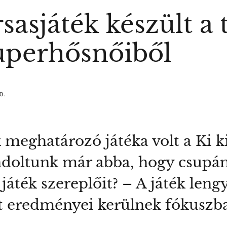
asjáték készült a
zuperhősnőiből
0.
meghatározó játéka volt a Ki k
ndoltunk már abba, hogy csupán
játék szereplőit? – A játék leng
t eredményei kerülnek fókuszba