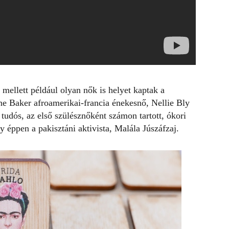
mellett például olyan nők is helyet kaptak a
ine Baker afroamerikai-francia énekesnő, Nellie Bly
udós, az első szülésznőként számon tartott, ókori
 éppen a pakisztáni aktivista, Malála Júszáfzaj.