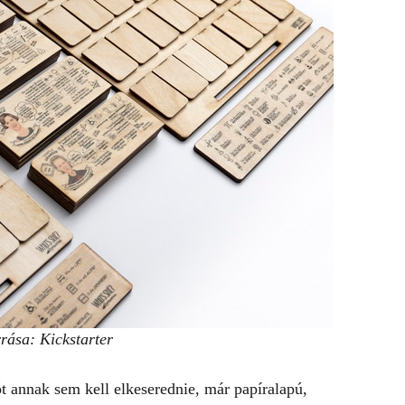
rása: Kickstarter
ót annak sem kell elkeserednie, már papíralapú,