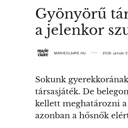
Gyönyörű társ
a jelenkor s
MARIECLAIRE.HU
2019. január 2
Sokunk gyerekkorának 
társasjáték. De belego
kellett meghatározni a 
azonban a hősnők elér