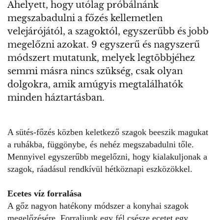
Ahelyett, hogy utólag próbálnánk
megszabadulni a főzés kellemetlen
velejárójától, a szagoktól, egyszerűbb és jobb
megelőzni azokat. 9 egyszerű és nagyszerű
módszert mutatunk, melyek legtöbbjéhez
semmi másra nincs szükség, csak olyan
dolgokra, amik amúgyis megtalálhatók
minden háztartásban.
A sütés-főzés közben
keletkező szagok
beeszik magukat
a ruhákba, függönybe, és nehéz megszabadulni tőle.
Mennyivel egyszerűbb megelőzni, hogy kialakuljonak a
szagok, ráadásul rendkívül hétköznapi eszközökkel.
Ecetes víz forralása
A gőz nagyon hatékony módszer a konyhai szagok
megelőzésére. Forraljunk egy fél csésze ecetet egy