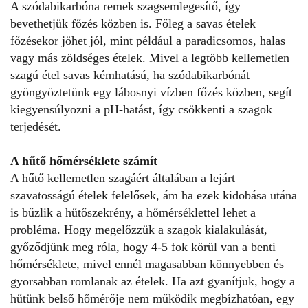
A szódabikarbóna remek szagsemlegesítő, így
bevethetjük főzés közben is. Főleg a savas ételek
főzésekor jöhet jól, mint például a paradicsomos, halas
vagy más zöldséges ételek. Mivel a legtöbb kellemetlen
szagú étel savas kémhatású, ha szódabikarbónát
gyöngyöztetünk egy lábosnyi vízben főzés közben, segít
kiegyensúlyozni a pH-hatást, így csökkenti a szagok
terjedését.
A hűtő hőmérséklete számít
A hűtő kellemetlen szagáért általában a lejárt
szavatosságú ételek felelősek, ám ha ezek kidobása utána
is bűzlik a hűtőszekrény, a hőmérséklettel lehet a
probléma. Hogy megelőzzük a szagok kialakulását,
győződjünk meg róla, hogy 4-5 fok körül van a benti
hőmérséklete, mivel ennél magasabban könnyebben és
gyorsabban romlanak az ételek. Ha azt gyanítjuk, hogy a
hűtünk belső hőmérője nem működik megbízhatóan, egy