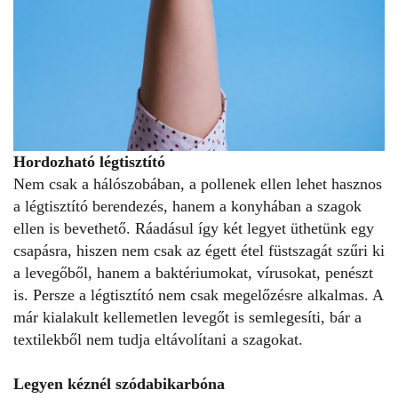
Hordozható légtisztító
Nem csak a hálószobában, a pollenek ellen lehet hasznos
a légtisztító berendezés, hanem a konyhában a szagok
ellen is bevethető. Ráadásul így két legyet üthetünk egy
csapásra, hiszen nem csak az égett étel füstszagát szűri ki
a levegőből, hanem a baktériumokat, vírusokat, penészt
is. Persze a légtisztító nem csak megelőzésre alkalmas. A
már kialakult kellemetlen levegőt is semlegesíti, bár a
textilekből nem tudja eltávolítani a szagokat.
Legyen kéznél szódabikarbóna