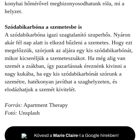
konyhai hőmérővel megbizonyosodhatunk róla, mi a
helyzet.
Szódabikarbóna a szemetesbe is
A szódabikarbóna
igazi szagtalanító szuperhős
. Nyáron
akár fél nap alatt is elkezd bűzleni a szemetes. Hogy ezt
megelőzzük, szórjunk az aljára egy kis szódabikarbónát,
mikor kicseréljük a szemeteszsákot. Ha még alig van
szemét a zsákban, így pazarlásnak éreznénk kivinni a
nagy kukába, ha egy kis szódabikarbónát szórunk a
szemétre, hatékonyan javíthat a szaghelyzeten, és
elodázhatjuk a szemét kivitelét.
Forrás:
Apartment Therapy
Fotó:
Unsplash
Kövesd a
Marie Claire
-t a Google hírekben!