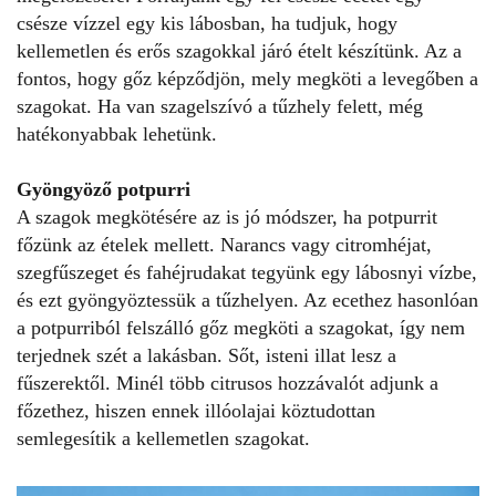
csésze vízzel egy kis lábosban, ha tudjuk, hogy
kellemetlen és erős szagokkal járó ételt készítünk. Az a
fontos, hogy gőz képződjön, mely megköti a levegőben a
szagokat. Ha van szagelszívó a tűzhely felett, még
hatékonyabbak lehetünk.
Gyöngyöző potpurri
A szagok megkötésére az is jó módszer, ha potpurrit
főzünk az ételek mellett. Narancs vagy citromhéjat,
szegfűszeget és fahéjrudakat tegyünk egy lábosnyi vízbe,
és ezt gyöngyöztessük a tűzhelyen. Az ecethez hasonlóan
a potpurriból felszálló gőz megköti a szagokat, így nem
terjednek szét a lakásban. Sőt, isteni illat lesz a
fűszerektől. Minél több citrusos hozzávalót adjunk a
főzethez, hiszen ennek illóolajai köztudottan
semlegesítik a kellemetlen szagokat.