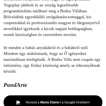
Yogoplay játékok és az ország legszélesebb
programkínálata található meg a Bodza Villában.
Bölcsődénk egyedülálló szolgáltatáscsomaggal, kis
csoportokkal és professzionális magyar és idegennyelvű
nevelőkkel igyekszik a kicsik napjait boldogságban,
remek közösségben és szeretetben nevelni.
Itt minden a babás anyukákról és a babákról szól.
Mindent úgy alakítottunk, hogy az Ő igényeiket
maximálisan kielégítsük. A Bodza Villa nem csupán egy
intézmény, egy fizikai közösség amely az édesanyáknak
készült.
PandArte
Kövesd a
Marie Claire
-t a Google hírekben!