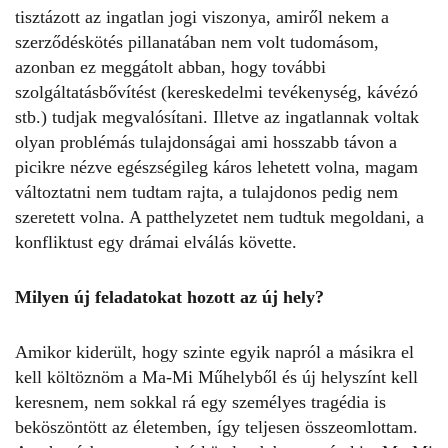
tisztázott az ingatlan jogi viszonya, amiről nekem a
szerződéskötés pillanatában nem volt tudomásom,
azonban ez meggátolt abban, hogy további
szolgáltatásbővítést (kereskedelmi tevékenység, kávézó
stb.) tudjak megvalósítani. Illetve az ingatlannak voltak
olyan problémás tulajdonságai ami hosszabb távon a
picikre nézve egészségileg káros lehetett volna, magam
változtatni nem tudtam rajta, a tulajdonos pedig nem
szeretett volna. A patthelyzetet nem tudtuk megoldani, a
konfliktust egy drámai elválás követte.
Milyen új feladatokat hozott az új hely?
Amikor kiderült, hogy szinte egyik napról a másikra el
kell költöznöm a Ma-Mi Műhelyből és új helyszínt kell
keresnem, nem sokkal rá egy személyes tragédia is
beköszöntött az életemben, így teljesen összeomlottam.