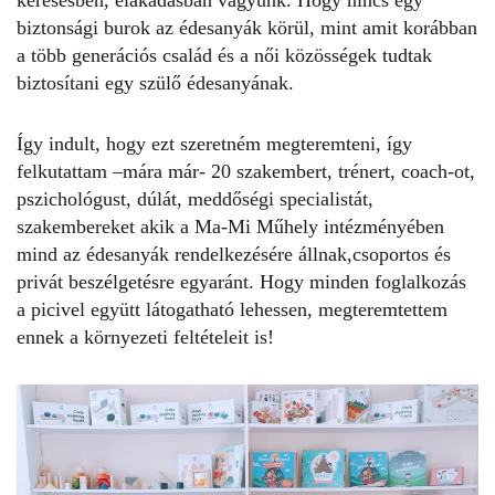
keresésben, elakadásban vagyunk. Hogy nincs egy
biztonsági burok az édesanyák körül, mint amit korábban
a több generációs család és a női közösségek tudtak
biztosítani egy szülő édesanyának.
Így indult, hogy ezt szeretném megteremteni, így
felkutattam –mára már- 20 szakembert, trénert, coach-ot,
pszichológust, dúlát, meddőségi specialistát,
szakembereket akik a Ma-Mi Műhely intézményében
mind az édesanyák rendelkezésére állnak,csoportos és
privát beszélgetésre egyaránt. Hogy minden foglalkozás
a picivel együtt látogatható lehessen, megteremtettem
ennek a környezeti feltételeit is!