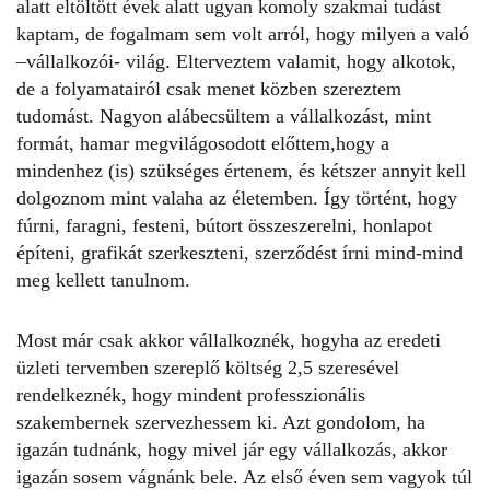
alatt eltöltött évek alatt ugyan komoly szakmai tudást
kaptam, de fogalmam sem volt arról, hogy milyen a való
–vállalkozói- világ. Elterveztem valamit, hogy alkotok,
de a folyamatairól csak menet közben szereztem
tudomást. Nagyon alábecsültem a vállalkozást, mint
formát, hamar megvilágosodott előttem,hogy a
mindenhez (is) szükséges értenem, és kétszer annyit kell
dolgoznom mint valaha az életemben. Így történt, hogy
fúrni, faragni, festeni, bútort összeszerelni, honlapot
építeni, grafikát szerkeszteni, szerződést írni mind-mind
meg kellett tanulnom.
Most már csak akkor vállalkoznék, hogyha az eredeti
üzleti tervemben szereplő költség 2,5 szeresével
rendelkeznék, hogy mindent professzionális
szakembernek szervezhessem ki. Azt gondolom, ha
igazán tudnánk, hogy mivel jár egy vállalkozás, akkor
igazán sosem vágnánk bele. Az első éven sem vagyok túl