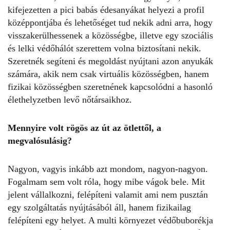
kifejezetten a pici babás édesanyákat helyezi a profil
középpontjába és lehetőséget tud nekik adni arra, hogy
visszakerülhessenek a közösségbe, illetve egy szociális
és lelki védőhálót szerettem volna biztosítani nekik.
Szeretnék segíteni és megoldást nyújtani azon anyukák
számára, akik nem csak virtuális közösségben, hanem
fizikai közösségben szeretnének kapcsolódni a hasonló
élethelyzetben levő nőtársaikhoz.
Mennyire volt rögös az út az ötlettől, a
megvalósulásig?
Nagyon, vagyis inkább azt mondom, nagyon-nagyon.
Fogalmam sem volt róla, hogy mibe vágok bele. Mit
jelent vállalkozni, felépíteni valamit ami nem pusztán
egy szolgáltatás nyújtásából áll, hanem fizikailag
felépíteni egy helyet. A multi környezet védőbuborékja