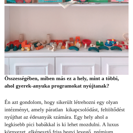
Összességében, miben más ez a hely, mint a többi,
ahol gyerek-anyuka programokat nyújtanak?
Én azt gondolom, hogy sikerült létrehozni egy olyan
intézményt, amely páratlan kikapcsolódást, feltöltődést
nyújthat az édesanyák számára. Egy hely ahol a
legkisebb pici babákkal is ki lehet mozdulni. A luxus
környezet, elképesztő friss hegyi levegő, prémium