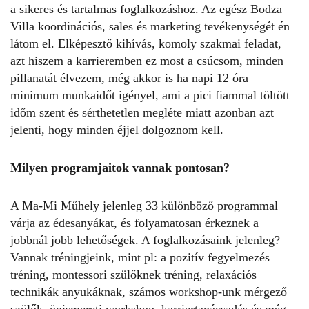
a sikeres és tartalmas foglalkozáshoz. Az egész Bodza
Villa koordinációs, sales és marketing tevékenységét én
látom el. Elképesztő kihívás, komoly szakmai feladat,
azt hiszem a karrieremben ez most a csúcsom, minden
pillanatát élvezem, még akkor is ha napi 12 óra
minimum munkaidőt igényel, ami a pici fiammal töltött
időm szent és sérthetetlen megléte miatt azonban azt
jelenti, hogy minden éjjel dolgoznom kell.
Milyen programjaitok vannak pontosan?
A Ma-Mi Műhely jelenleg 33 különböző programmal
várja az édesanyákat, és folyamatosan érkeznek a
jobbnál jobb lehetőségek. A foglalkozásaink jelenleg?
Vannak tréningjeink, mint pl: a pozitív fegyelmezés
tréning, montessori szülőknek tréning, relaxációs
technikák anyukáknak, számos workshop-unk mérgező
szülők, önismereti workshop, karriertanácsadás és még