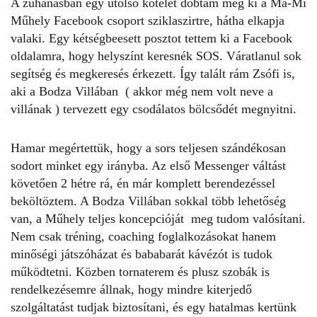
A zuhanásban egy utolsó kötelet dobtam még ki a Ma-Mi
Műhely Facebook csoport sziklaszirtre, hátha elkapja
valaki. Egy kétségbeesett posztot tettem ki a Facebook
oldalamra, hogy helyszínt keresnék SOS. Váratlanul sok
segítség és megkeresés érkezett. Így talált rám Zsófi is,
aki
a Bodza Villában
( akkor még nem volt neve a
villának ) tervezett egy csodálatos bölcsődét megnyitni.
Hamar megértettük, hogy a sors teljesen szándékosan
sodort minket egy irányba. Az első Messenger váltást
követően 2 hétre rá, én már komplett berendezéssel
beköltöztem. A Bodza Villában sokkal több lehetőség
van, a Műhely teljes koncepcióját meg tudom valósítani.
Nem csak tréning, coaching foglalkozásokat hanem
minőségi játszóházat és bababarát kávézót is tudok
működtetni. Közben tornaterem és plusz szobák is
rendelkezésemre állnak, hogy mindre kiterjedő
szolgáltatást tudjak biztosítani, és egy hatalmas kertünk