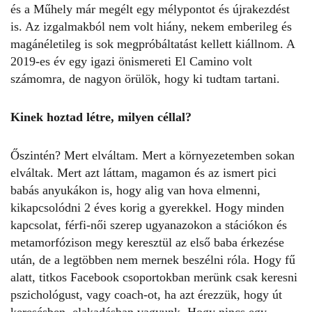
és a Műhely már megélt egy mélypontot és újrakezdést
is. Az izgalmakból nem volt hiány, nekem emberileg és
magánéletileg is sok megpróbáltatást kellett kiállnom. A
2019-es év egy igazi önismereti El Camino volt
számomra, de nagyon örülök, hogy ki tudtam tartani.
Kinek hoztad létre, milyen céllal?
Őszintén? Mert elváltam. Mert a környezetemben sokan
elváltak. Mert azt láttam, magamon és az ismert pici
babás anyukákon is, hogy alig van hova elmenni,
kikapcsolódni 2 éves korig a gyerekkel. Hogy minden
kapcsolat, férfi-női szerep ugyanazokon a stációkon és
metamorfózison megy keresztül az első baba érkezése
után, de a legtöbben nem mernek beszélni róla. Hogy fű
alatt, titkos Facebook csoportokban merünk csak keresni
pszichológust, vagy coach-ot, ha azt érezzük, hogy út