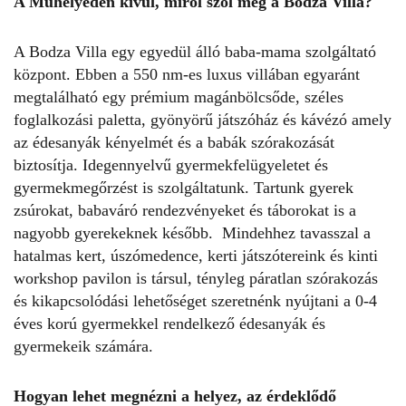
A Műhelyeden kívül, miről szól még a Bodza Villa?
A
Bodza Villa
egy egyedül álló baba-mama szolgáltató
központ. Ebben a 550 nm-es luxus villában egyaránt
megtalálható egy prémium magánbölcsőde, széles
foglalkozási paletta, gyönyörű játszóház és kávézó amely
az édesanyák kényelmét és a babák szórakozását
biztosítja. Idegennyelvű gyermekfelügyeletet és
gyermekmegőrzést is szolgáltatunk. Tartunk gyerek
zsúrokat, babaváró rendezvényeket és táborokat is a
nagyobb gyerekeknek később. Mindehhez tavasszal a
hatalmas kert, úszómedence, kerti játszótereink és kinti
workshop pavilon is társul, tényleg páratlan szórakozás
és kikapcsolódási lehetőséget szeretnénk nyújtani a 0-4
éves korú gyermekkel rendelkező édesanyák és
gyermekeik számára.
Hogyan lehet megnézni a helyez, az érdeklődő