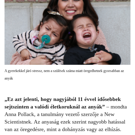
A gyerekekkel járó stressz, nem a szülések száma miatt öregedhetnek gyorsabban az
anyák
„Ez azt jelenti, hogy nagyjából 11 évvel idősebbek
sejtszinten a valódi életkoruknál az
anyák
”
– mondta
Anna Pollack, a tanulmány vezető szerzője a
New
Scientist
nek. Az anyaság ezek szerint nagyobb hatással
van az öregedésre, mint a dohányzás vagy az elhízás.