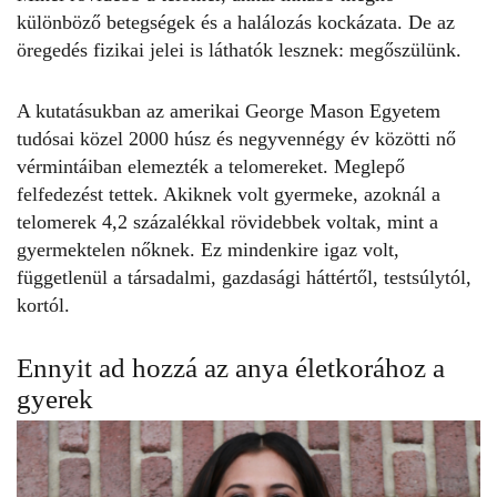
különböző betegségek és a halálozás kockázata. De az
öregedés fizikai jelei is láthatók lesznek: megőszülünk.
A kutatásukban az amerikai George Mason Egyetem
tudósai közel 2000 húsz és negyvennégy év közötti nő
vérmintáiban elemezték a telomereket. Meglepő
felfedezést tettek.
Akiknek volt gyermeke
, azoknál a
telomerek 4,2 százalékkal rövidebbek voltak, mint a
gyermektelen nőknek. Ez mindenkire igaz volt,
függetlenül a társadalmi, gazdasági háttértől, testsúlytól,
kortól.
Ennyit ad hozzá az anya életkorához a
gyerek