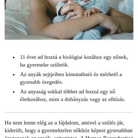
11 évet ad hozzá a biológiai korához egy nőnek,
ha gyermeke születik.
Az anyák sejtjeiben kimutatható és mérhető a
gyorsabb öregedés.
Az anyaság sokkal többet ad hozzá egy nő
életkorához, mint a dohányzás vagy az elhízás.
Ha nem lenne elég az a fájdalom, amivel a szülés jár,
kiderült, hogy a gyermektelen nőkhöz képest gyorsabban
öregszenek az
anyák
, sejtszinten. A
Human Reproduction