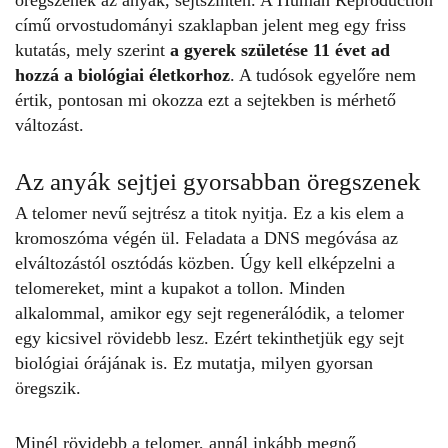
című orvostudományi szaklapban jelent meg egy friss
kutatás, mely szerint
a gyerek születése 11 évet ad
hozzá a biológiai életkorhoz
. A tudósok egyelőre nem
értik, pontosan mi okozza ezt a sejtekben is mérhető
változást.
Az anyák sejtjei gyorsabban öregszenek
A
telomer
nevű sejtrész a titok nyitja. Ez a kis elem a
kromoszóma végén ül. Feladata a DNS megóvása az
elváltozástól osztódás közben. Úgy kell elképzelni a
telomereket, mint a kupakot a tollon. Minden
alkalommal, amikor egy sejt regenerálódik, a telomer
egy kicsivel rövidebb lesz. Ezért tekinthetjük egy sejt
biológiai órájának is. Ez mutatja, milyen gyorsan
öregszik.
Minél rövidebb a telomer, annál inkább megnő