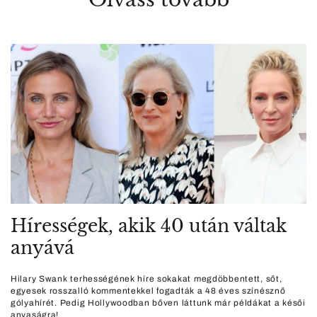
Hírességek, akik 40 után váltak
anyává
Hilary Swank terhességének híre sokakat megdöbbentett, sőt,
egyesek rosszalló kommentekkel fogadták a 48 éves színésznő
gólyahírét. Pedig Hollywoodban bőven láttunk már példákat a késői
anyaságra!