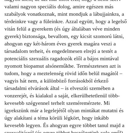
valami nagyon speciális dolog, amire egészen más
szabályok vonatkoznak, mint mondjuk a lábujjainkra, a
térdeinkre vagy a füleinkre. Azzal együtt, hogy a legelső
vitán felül a gyerekem (és úgy általában véve minden
gyerek) biztonsága, bevallom, egy kicsit szomorú látni,
ahogyan egy két-három éves gyerek magára veszi a
társadalom terheit, és engedelmesen elrejti a testét a
potenciális szexuális ragadozók elől a bájos mintával
nyomott biopamut alsóneműkbe. Természetesen azt is
tudom, hogy a meztelenség rövid időn belül magától –
vagyis hát nem, a különböző forrásokból érkező
társadalmi elvárások által – is elveszíti szemében a
vonzerejét, és kialakul a saját, elkerülhetetlenül több-
kevesebb szégyennel terhelt szeméremérzete. Mi
igyekszünk már a legelejétől olyan mintákat mutatni és
úgy alakítani a téma körüli légkört, hogy inkább
kevesebb legyen. És ahogyan egyre többet tanul majd a
szexualitásról (és egyre többet beszélgetünk vele erről),