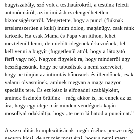
bugyiszabály
, szó volt a testhatárokról, a testünk feletti
autonómiáról, az intimitáshoz elengedhetetlen
biztonságérzetről. Megértette, hogy a punci (fiúknak
értelemszerűen a kuki) intim dolog, magánügy, csak ránk
tartozik. Ha csak Mama és Papa van itthon, lehet
meztelenül lenni, de mielőtt idegenek érkeznének, fel
kell venni a bugyit (függetlenül attól, hogy a látogató
férfi vagy nő). Nagyon figyelek rá, hogy minderről úgy
beszélgessünk, hogy ne tabusítsuk a nemi szerveket,
hogy ne tűnjön az intimitás bűnösnek és illendőnek, csak
valami olyasminek, aminek megvan a maga nagyon
speciális tere. És ezt kész is elfogadni szabályként,
aminek őszintén örülünk – még akkor is, ha ennek az az
ára, hogy egy ideje már minden vendégnek kaján
mosollyal odakiáltja, hogy „te nem láthatod a puncimat.”
A szexualitás komplexitásának megértéséhez persze még
nagyon kicsi, de azt már most érzi, hogy a nemi szerv