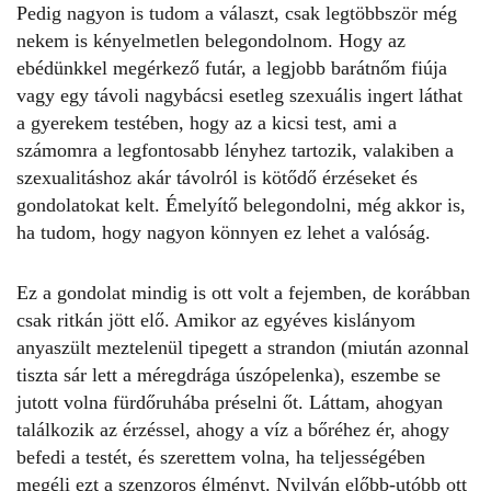
Pedig nagyon is tudom a választ, csak legtöbbször még
nekem is kényelmetlen belegondolnom. Hogy az
ebédünkkel megérkező futár, a legjobb barátnőm fiúja
vagy egy távoli nagybácsi esetleg szexuális ingert láthat
a gyerekem testében, hogy az a kicsi test, ami a
számomra a legfontosabb lényhez tartozik, valakiben a
szexualitáshoz akár távolról is kötődő érzéseket és
gondolatokat kelt. Émelyítő belegondolni, még akkor is,
ha tudom, hogy nagyon könnyen ez lehet a valóság.
Ez a gondolat mindig is ott volt a fejemben, de korábban
csak ritkán jött elő. Amikor az egyéves kislányom
anyaszült
meztelenül
tipegett a strandon (miután azonnal
tiszta sár lett a méregdrága úszópelenka), eszembe se
jutott volna fürdőruhába préselni őt. Láttam, ahogyan
találkozik az érzéssel, ahogy a víz a bőréhez ér, ahogy
befedi a testét, és szerettem volna, ha teljességében
megéli ezt a szenzoros élményt. Nyilván előbb-utóbb ott