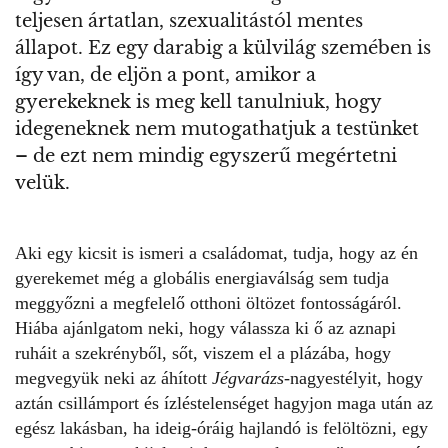
teljesen ártatlan, szexualitástól mentes
állapot. Ez egy darabig a külvilág szemében is
így van, de eljön a pont, amikor a
gyerekeknek is meg kell tanulniuk, hogy
idegeneknek nem mutogathatjuk a testünket
– de ezt nem mindig egyszerű megértetni
velük.
Aki egy kicsit is ismeri a családomat, tudja, hogy az én
gyerekemet még a globális energiaválság sem tudja
meggyőzni a megfelelő otthoni öltözet fontosságáról.
Hiába ajánlgatom neki, hogy válassza ki ő az aznapi
ruháit a szekrényből, sőt, viszem el a plázába, hogy
megvegyük neki az áhított
Jégvarázs
-nagyestélyit, hogy
aztán csillámport és ízléstelenséget hagyjon maga után az
egész lakásban, ha ideig-óráig hajlandó is felöltözni, egy