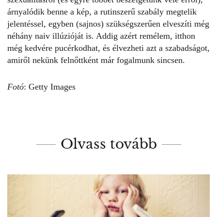
árnyalódik benne a kép, a rutinszerű szabály megtelik
jelentéssel, egyben (sajnos) szükségszerűen elveszíti még
néhány naiv illúzióját is. Addig azért remélem, itthon
még kedvére pucérkodhat, és élvezheti azt a szabadságot,
amiről nekünk felnőttként már fogalmunk sincsen.
Fotó
: Getty Images
Olvass tovább