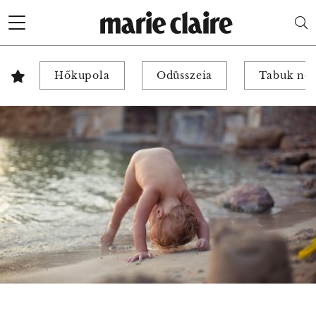
Hőkupola
Odüsszeia
Tabuk nél