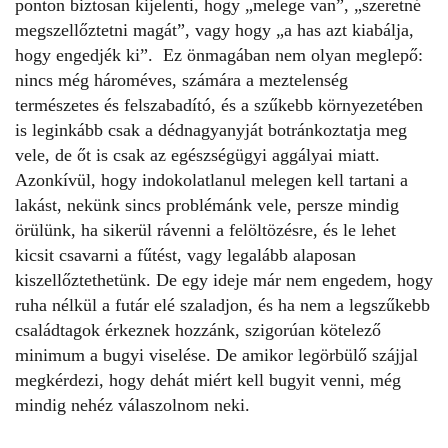
ponton biztosan kijelenti, hogy „melege van”, „szeretné
megszellőztetni magát”, vagy hogy „a has azt kiabálja,
hogy engedjék ki”. Ez önmagában nem olyan meglepő:
nincs még hároméves, számára a
meztelenség
természetes és felszabadító, és a szűkebb környezetében
is leginkább csak a dédnagyanyját botránkoztatja meg
vele, de őt is csak az egészségügyi aggályai miatt.
Azonkívül, hogy indokolatlanul melegen kell tartani a
lakást, nekünk sincs problémánk vele, persze mindig
örülünk, ha sikerül rávenni a felöltözésre, és le lehet
kicsit csavarni a fűtést, vagy legalább alaposan
kiszellőztethetünk. De egy ideje már nem engedem, hogy
ruha nélkül a futár elé szaladjon, és ha nem a legszűkebb
családtagok érkeznek hozzánk, szigorúan kötelező
minimum a bugyi viselése. De amikor legörbülő szájjal
megkérdezi, hogy dehát miért kell bugyit venni, még
mindig nehéz válaszolnom neki.