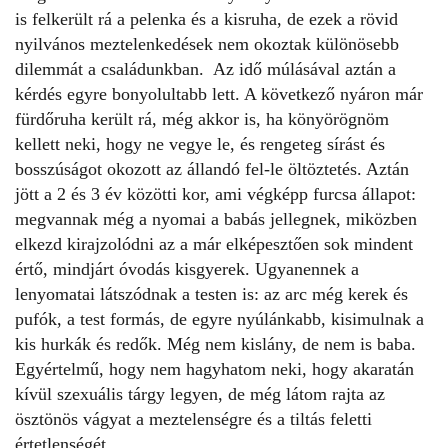
is felkerült rá a pelenka és a kisruha, de ezek a rövid
nyilvános meztelenkedések nem okoztak különösebb
dilemmát a családunkban. Az idő múlásával aztán a
kérdés egyre bonyolultabb lett. A következő nyáron már
fürdőruha került rá, még akkor is, ha könyörögnöm
kellett neki, hogy ne vegye le, és rengeteg sírást és
bosszúságot okozott az állandó fel-le öltöztetés. Aztán
jött a 2 és 3 év közötti kor, ami végképp furcsa állapot:
megvannak még a nyomai a babás jellegnek, miközben
elkezd kirajzolódni az a már elképesztően sok mindent
értő, mindjárt óvodás kisgyerek. Ugyanennek a
lenyomatai látszódnak a testen is: az arc még kerek és
pufók, a test formás, de egyre nyúlánkabb, kisimulnak a
kis hurkák és redők. Még nem kislány, de nem is baba.
Egyértelmű, hogy nem hagyhatom neki, hogy akaratán
kívül szexuális tárgy legyen, de még látom rajta az
ösztönös vágyat a meztelenségre és a tiltás feletti
értetlenségét.