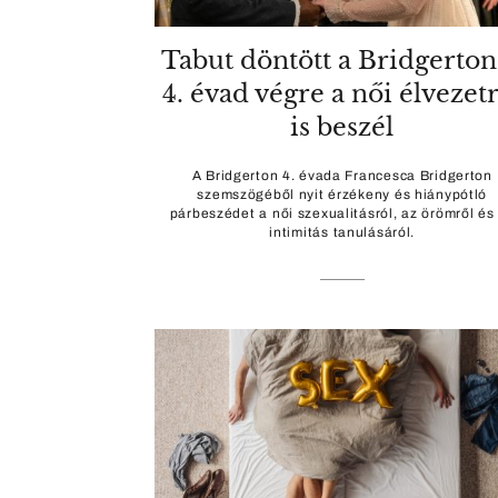
Tabut döntött a Bridgerton
4. évad végre a női élvezet
is beszél
A Bridgerton 4. évada Francesca Bridgerton
szemszögéből nyit érzékeny és hiánypótló
párbeszédet a női szexualitásról, az örömről és
intimitás tanulásáról.