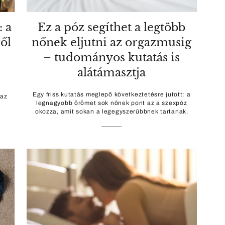
: a
Ez a póz segíthet a legtöbb
ről
nőnek eljutni az orgazmusig
– tudományos kutatás is
alátámasztja
Egy friss kutatás meglepő következtetésre jutott: a
 az
legnagyobb örömet sok nőnek pont az a szexpóz
okozza, amit sokan a legegyszerűbbnek tartanak.