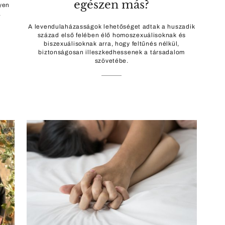
egészen más?
lyen
a
A levendulaházasságok lehetőséget adtak a huszadik
század első felében élő homoszexuálisoknak és
biszexuálisoknak arra, hogy feltűnés nélkül,
biztonságosan illeszkedhessenek a társadalom
szövetébe.