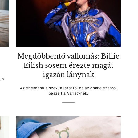
Megdöbbentő vallomás: Billie
Eilish sosem érezte magát
igazán lánynak
g a
Az énekesnő a szexualitásáról és az önkifejezésről
beszélt a Varietynek.