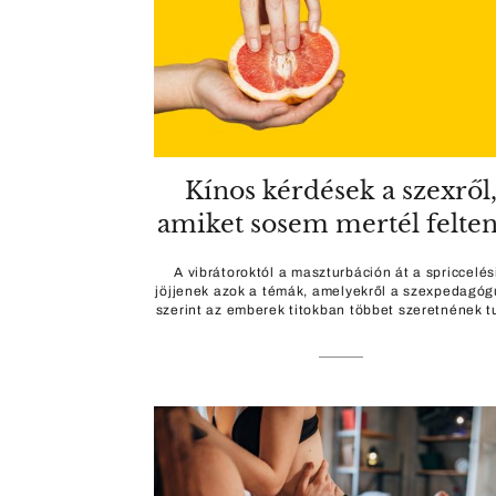
Kínos kérdések a szexről
amiket sosem mertél felte
A vibrátoroktól a maszturbáción át a spriccelés
jöjjenek azok a témák, amelyekről a szexpedagó
szerint az emberek titokban többet szeretnének t