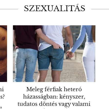
SZEXUALITÁS
mi
Meleg férfiak heteró
s?
házasságban: kényszer,
tudatos döntés vagy valami
 a