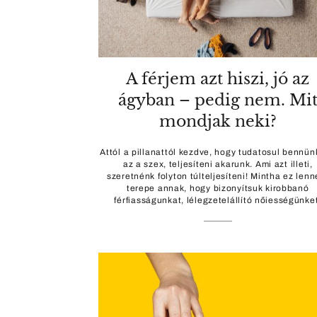
A férjem azt hiszi, jó az
ágyban – pedig nem. Mi
mondjak neki?
Attól a pillanattól kezdve, hogy tudatosul bennün
az a szex, teljesíteni akarunk. Ami azt illeti,
szeretnénk folyton túlteljesíteni! Mintha ez lenn
terepe annak, hogy bizonyítsuk kirobbanó
férfiasságunkat, lélegzetelállító nőiességünket