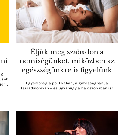
,
Éljük meg szabadon a
nni
nemiségünket, miközben az
egészségünkre is figyelünk
ig
gusok
Egyenlőség a politikában, a gazdaságban, a
udni.
társadalomban – és ugyanúgy a hálószobában is!