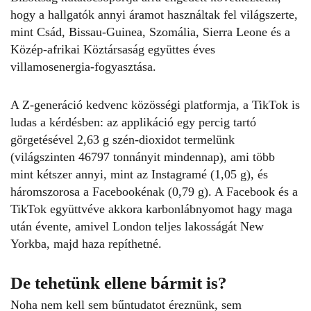
hogy a hallgatók annyi áramot használtak fel világszerte,
mint Csád, Bissau-Guinea, Szomália, Sierra Leone és a
Közép-afrikai Köztársaság együttes éves
villamosenergia-fogyasztása.
A Z-generáció kedvenc közösségi platformja, a TikTok is
ludas a kérdésben: az applikáció egy percig tartó
görgetésével 2,63 g szén-dioxidot termelünk
(világszinten 46797 tonnányit mindennap), ami több
mint kétszer annyi, mint az Instagramé (1,05 g), és
háromszorosa a Facebookénak (0,79 g). A Facebook és a
TikTok együttvéve akkora karbonlábnyomot hagy maga
után évente, amivel London teljes lakosságát New
Yorkba, majd haza repíthetné.
De tehetünk ellene bármit is?
Noha nem kell sem bűntudatot éreznünk, sem