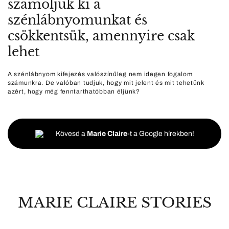
számoljuk ki a
szénlábnyomunkat és
csökkentsük, amennyire csak
lehet
A szénlábnyom kifejezés valószínűleg nem idegen fogalom
számunkra. De valóban tudjuk, hogy mit jelent és mit tehetünk
azért, hogy még fenntarthatóbban éljünk?
Kövesd a
Marie Claire
-t a Google hírekben!
MARIE CLAIRE STORIES