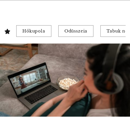
Hőkupola
Odüsszeia
Tabuk nél