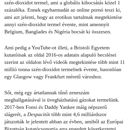
szén-dioxidot termel, ami a globális kibocsátás közel 1
százaléka. Ennek egyharmadát az online pornó teszi ki,
ami azt jelenti, hogy az erotikus tartalmak megtekintése
annyi szén-dioxidot termel évente, mint amennyit
Belgium, Banglades és Nigéria bocsát ki összesen.
Ami pedig a YouTube-ot illeti, a Bristoli Egyetem
kutatóinak az oldal 2016-os adatain alapuló becslései
szerint az oldalon lévő videók megtekintése több mint 11
millió tonna szén-dioxidot termelnek évente, hasonlóan
egy Glasgow vagy Frankfurt méretű városhoz.
Sőt, még egy ártatlannak tűnő zeneszám
meghallgatásával is üvegházhatású gázokat termelünk.
2017-ben Fonsi és Daddy Yankee máig népszerű
slágerét, a
Despacitó
t több mint 4,6 milliárdszor
játszották le jelentett abban az évben, amiből az Európai
Bizottság kutatócsoportja arra engedett következtetni,