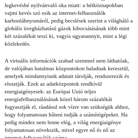
legkevésbé nyilvánvaló oka miatt: a hétköznapokban
vajmi kevés szó esik az internet-felhasználók
karbonlábnyomáról
, pedig becslések szerint a világháló a
globális üvegházhatású gázok kibocsátásának több mint
két százalékát teszi ki, vagyis ugyanannyit, mint a légi
közlekedés.
A virtuális információk szabad szemmel nem láthatóak,
de valójában hatalmas központokon haladnak keresztül,
amelyek mindannyiunk adatait tárolják, rendszerezik és
elosztják. Ezek az adatközpontok rendkívül
energiaigényesek: az Európai Unió teljes
energiafelhasználásának közel három százalékát
fogyasztják el, ráadásul sok vízre van szükségük ahhoz,
hogy folyamatosan hűteni tudják a számítógépeket. Ha
pedig mindez nem lenne elég, a világ energiaigénye
folyamatosan növekszik, mivel egyre nő és nő az
internet-felhasználók száma.