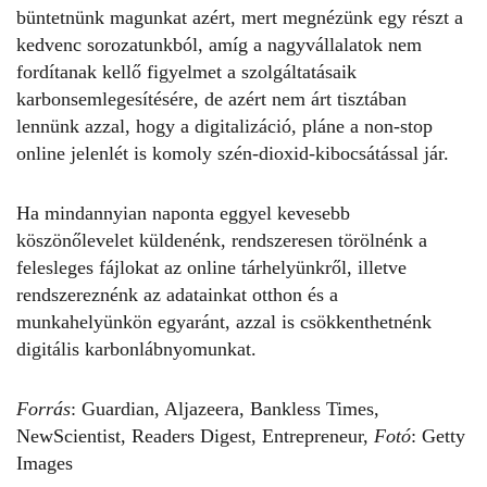
büntetnünk magunkat azért, mert megnézünk egy részt a
kedvenc sorozatunkból, amíg a nagyvállalatok nem
fordítanak kellő figyelmet a szolgáltatásaik
karbonsemlegesítésére, de azért nem árt tisztában
lennünk azzal, hogy a digitalizáció, pláne a non-stop
online jelenlét is komoly szén-dioxid-kibocsátással jár.
Ha mindannyian naponta eggyel kevesebb
köszönőlevelet küldenénk, rendszeresen törölnénk a
felesleges fájlokat az online tárhelyünkről, illetve
rendszereznénk az adatainkat otthon és a
munkahelyünkön egyaránt, azzal is csökkenthetnénk
digitális karbonlábnyomunkat.
Forrás
:
Guardian
,
Aljazeera
,
Bankless Times
,
NewScientist
,
Readers Digest
,
Entrepreneur
,
Fotó
: Getty
Images