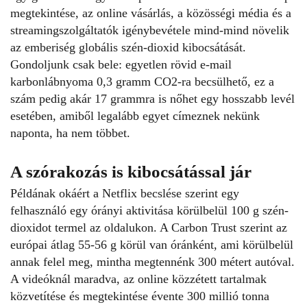
megtekintése, az online vásárlás, a közösségi média és a
streamingszolgáltatók igénybevétele mind-mind növelik
az emberiség globális szén-dioxid kibocsátását.
Gondoljunk csak bele: egyetlen rövid e-mail
karbonlábnyoma 0,3 gramm CO2-ra becsülhető, ez a
szám pedig akár 17 grammra is nőhet egy hosszabb levél
esetében, amiből legalább egyet címeznek nekünk
naponta, ha nem többet.
A szórakozás is kibocsátással jár
Példának okáért a
Netflix
becslése szerint egy
felhasználó egy órányi aktivitása körülbelül 100 g szén-
dioxidot termel az oldalukon. A
Carbon Trust
szerint az
európai átlag 55-56 g körül van óránként, ami körülbelül
annak felel meg, mintha megtennénk 300 métert autóval.
A videóknál maradva, az online közzétett tartalmak
közvetítése és megtekintése évente 300 millió tonna