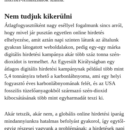
Nem tudjuk kikerülni
Átlagfogyasztóként nagy eséllyel fogalmunk sincs arról,
hogy mivel jár pusztán egyetlen online hirdetés
elhelyezése, amit aztán napi szinten látunk az általunk
gyakran látogatott weboldalakon, pedig egy-egy márka
digitális hirdetési kampánya akár több száz tonna szén-
dioxidot is termelhet. Az Egyesült Királyságban egy
átlagos digitális hirdetési kampánynak például több mint
5,4 tonnányira tehető a karbonlábnyoma, ami egy helyi
fogyasztó éves karbonlábnyomának felét, és az USA
fosszilis tüzelőanyagokból származó szén-dioxid
kibocsátásának több mint egyharmadát teszi ki.
Akár tetszik, akár nem, a globális online hirdetési iparág
mindannyiunkra hatalmas befolyást gyakorol, így egytől-
egyig részesei vagyunk a problémának: a hirdetések napi