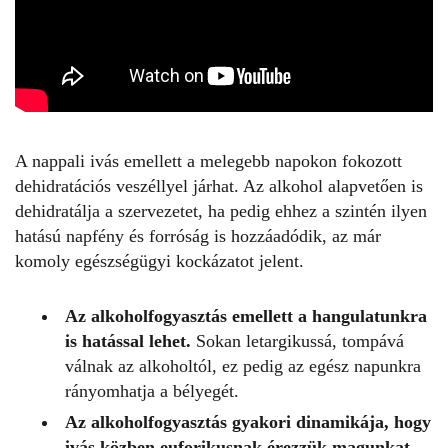
A
nappali ivás
emellett a melegebb napokon fokozott
dehidratációs veszéllyel járhat. Az alkohol alapvetően is
dehidratálja a szervezetet, ha pedig ehhez a szintén ilyen
hatású napfény és forróság is hozzáadódik, az már
komoly egészségügyi kockázatot jelent.
Az alkoholfogyasztás emellett a hangulatunkra
is hatással lehet.
Sokan letargikussá, tompává
válnak az alkoholtól, ez pedig az egész napunkra
rányomhatja a bélyegét.
Az
alkoholfogyasztás
gyakori dinamikája, hogy
ivás közben euforikusnak érezzük magunkat,