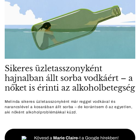
Sikeres üzletasszonyként
hajnalban állt sorba vodkáért – a
nőket is érinti az alkoholbetegség
Melinda sikeres üzletasszonyként már reggel vodkával és
narancslével a kosarában állt sorba – de korántsem ő az egyetlen,
aki nőként alkoholproblémákkal küzd.
Kövesd a
Marie Claire
-t a Google hírekben!