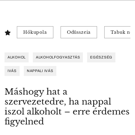
Hőkupola
Odüsszeia
Tabuk nél
ALKOHOL
ALKOHOLFOGYASZTÁS
EGÉSZSÉG
IVÁS
NAPPALI IVÁS
Máshogy hat a
szervezetedre, ha nappal
iszol alkoholt – erre érdemes
figyelned