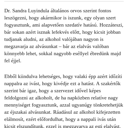
Dr. Sandra Luyindula általános orvos szerint fontos
leszögezni, hogy akármikor is iszunk, egy olyan szert
fogyasztunk, ami alapvetően szedatív hatású. Hozzáteszi,
bár sokan azért isznak lefekvés előtt, hogy kicsit jobban
tudjanak aludni, az alkohol valójában nagyon is
megzavarja az alvásunkat – bár az elalvás valóban
könnyebb lehet, sokkal nagyobb eséllyel ébredünk majd
fel éjjel.
Ebből kiindulva lehetséges, hogy valaki épp azért időzíti
nappalra az ivást
, hogy kivédje ezt a hatást. A szakértők
szerint bár igaz, hogy a szervezet idővel képes
feldolgozni az alkoholt, de ha napközben relatíve nagy
mennyiséget fogyasztunk, azzal ugyanúgy tönkretehetjük
az éjszakai alvásunkat. Ráadásul az alkohol kifejezetten
elálmosít, ezért előfordulhat, hogy a nappali ivás után
kicsit elszundítunk, ezzel is megzavarva az esti elalvást.