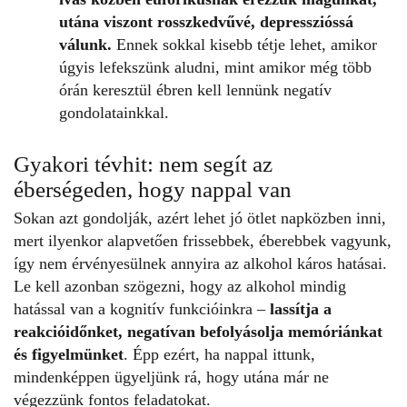
utána viszont rosszkedvűvé, depresszióssá
válunk.
Ennek sokkal kisebb tétje lehet, amikor
úgyis lefekszünk aludni, mint amikor még több
órán keresztül ébren kell lennünk negatív
gondolatainkkal.
Gyakori tévhit: nem segít az
éberségeden, hogy nappal van
Sokan azt gondolják, azért lehet jó ötlet
napközben inni
,
mert ilyenkor alapvetően frissebbek, éberebbek vagyunk,
így nem érvényesülnek annyira az alkohol káros hatásai.
Le kell azonban szögezni, hogy az alkohol mindig
hatással van a kognitív funkcióinkra –
lassítja a
reakcióidőnket, negatívan befolyásolja memóriánkat
és figyelmünket
. Épp ezért, ha nappal ittunk,
mindenképpen ügyeljünk rá, hogy utána már ne
végezzünk fontos feladatokat.