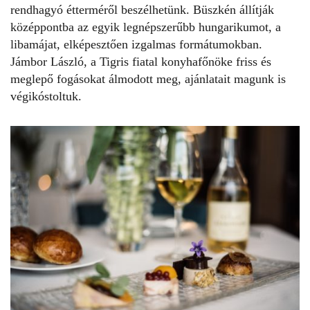
rendhagyó étterméről beszélhetünk. Büszkén állítják
középpontba az egyik legnépszerűbb hungarikumot, a
libamájat, elképesztően izgalmas formátumokban.
Jámbor László, a Tigris fiatal konyhafőnöke friss és
meglepő fogásokat álmodott meg, ajánlatait magunk is
végikóstoltuk.