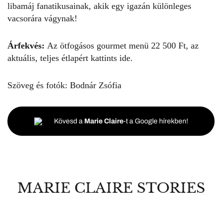
libamáj fanatikusainak, akik egy igazán különleges
vacsorára vágynak!
Árfekvés:
Az ötfogásos gourmet menü 22 500 Ft, az
aktuális, teljes
étlapért kattints ide.
Szöveg és fotók:
Bodnár Zsófia
Kövesd a
Marie Claire
-t a Google hírekben!
MARIE CLAIRE STORIES