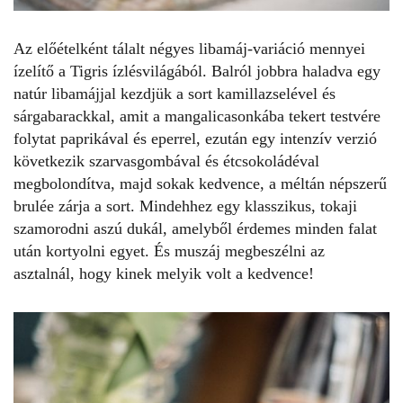
Az előételként tálalt négyes libamáj-variáció mennyei
ízelítő a Tigris ízlésvilágából. Balról jobbra haladva egy
natúr libamájjal kezdjük a sort kamillazselével és
sárgabarackkal, amit a mangalicasonkába tekert testvére
folytat paprikával és eperrel, ezután egy intenzív verzió
következik szarvasgombával és étcsokoládéval
megbolondítva, majd sokak kedvence, a méltán népszerű
brulée zárja a sort. Mindehhez egy klasszikus, tokaji
szamorodni aszú dukál, amelyből érdemes minden falat
után kortyolni egyet. És m
uszáj megbeszélni az
asztalnál, hogy kinek melyik volt a kedvence!