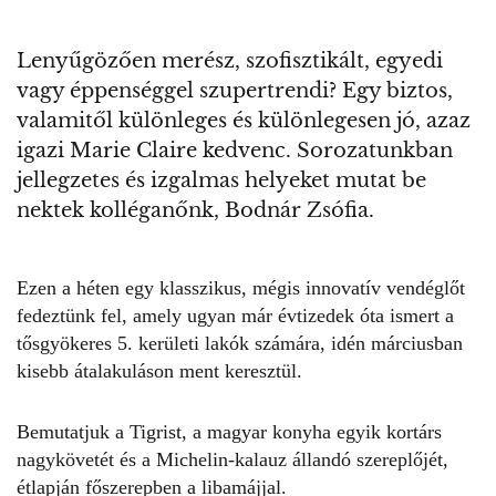
Lenyűgözően merész, szofisztikált, egyedi
vagy éppenséggel szupertrendi? Egy biztos,
valamitől különleges és különlegesen jó, azaz
igazi Marie Claire kedvenc. Sorozatunkban
jellegzetes és izgalmas helyeket mutat be
nektek kolléganőnk, Bodnár Zsófia.
Ezen a héten egy klasszikus, mégis innovatív vendéglőt
fedeztünk fel, amely ugyan már évtizedek óta ismert a
tősgyökeres 5. kerületi lakók számára, idén márciusban
kisebb átalakuláson ment keresztül.
Bemutatjuk a
Tigrist
, a magyar konyha egyik kortárs
nagykövetét és a Michelin-kalauz állandó szereplőjét,
étlapján főszerepben a libamájjal.