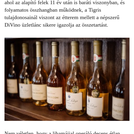
ahol az alapító felek 11 év után is baráti viszonyban, és
folyamatos összhangban működnek, a Tigris
tulajdonosainál viszont az étterem mellett a népszerű
DiVino üzletlánc sikere igazolja az összetartást.
Nem véletlen, hogy a libamájjal operáló decens étlap