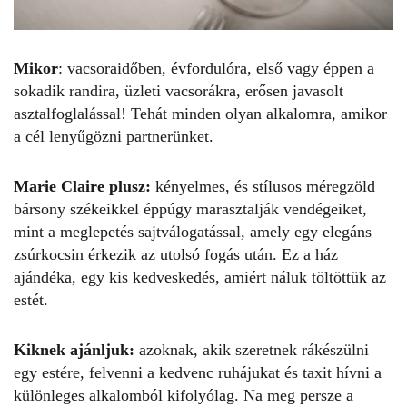
Mikor
: vacsoraidőben, évfordulóra, első vagy éppen a
sokadik randira, üzleti vacsorákra, erősen javasolt
asztalfoglalással! Tehát minden olyan alkalomra, amikor
a cél lenyűgözni partnerünket.
Marie Claire plusz:
kényelmes, és stílusos méregzöld
bársony székeikkel éppúgy marasztalják vendégeiket,
mint a meglepetés sajtválogatással, amely egy elegáns
zsúrkocsin érkezik az utolsó fogás után. Ez a ház
ajándéka, egy kis kedveskedés, amiért náluk töltöttük az
estét.
Kiknek ajánljuk:
azoknak, akik szeretnek rákészülni
egy estére, felvenni a kedvenc ruhájukat és taxit hívni a
különleges alkalomból kifolyólag. Na meg persze a