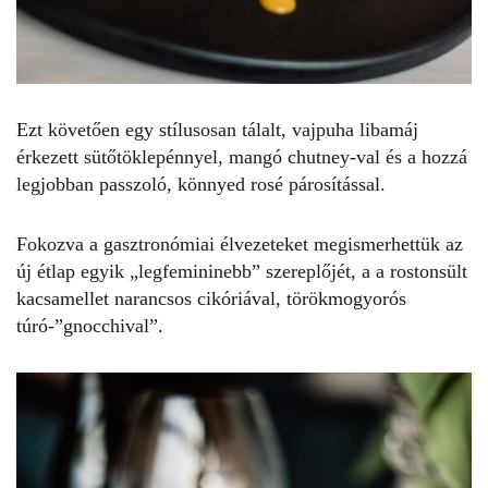
Ezt követően egy stílusosan tálalt, vajpuha libamáj
érkezett sütőtöklepénnyel, mangó chutney-val és a hozzá
legjobban passzoló, könnyed rosé párosítással.
Fokozva a gasztronómiai élvezeteket megismerhettük az
új étlap egyik „legfemininebb” szereplőjét, a a rostonsült
kacsamellet narancsos cikóriával, törökmogyorós
túró-”gnocchival”.