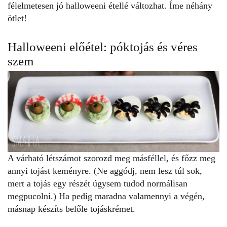
félelmetesen jó halloweeni étellé változhat. Íme néhány
ötlet!
Halloweeni előétel: póktojás és véres
szem
A várható létszámot szorozd meg másféllel, és főzz meg
annyi tojást keményre. (Ne aggódj, nem lesz túl sok,
mert a tojás egy részét úgysem tudod normálisan
megpucolni.) Ha pedig maradna valamennyi a végén,
másnap készíts belőle
tojáskrémet
.