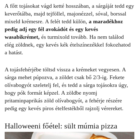
A főtt tojásokat vágd ketté hosszában, a sárgáját tedd egy
keverőtálba, majd tejföllel, majonézzel, sóval, borssal
mixeld krémesre. A felét tedd külön,
a maradékhoz
pedig adj egy fél avokádót és egy kevés
wasabikrémet,
és turmixold tovább. Ha nem találod
elég zöldnek, egy kevés kék ételszínezékkel fokozhatod
a hatást.
A tojásfehérjébe töltsd vissza a krémeket vegyesen. A
sárga mehet púpozva, a zöldet csak bő 2/3-ig. Fekete
olívabogyót szeletelj fel, és tedd a sárga tojásokra úgy,
hogy pók formát képzel. A zöldbe nyomj
pritaminpaprikás zöld olívabogyót, a fehérje részére
pedig egy kevés piros ételfestékből rajzolj vérereket.
Halloweeni főétel: sült múmia pizza