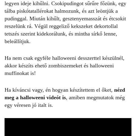
legyen ideje kihűlni. Csokipudingot sűrűre főzünk, egy
tálba piskótatallérokat halmozunk, és azt leöntjük a
pudinggal. Miután kihűlt, gesztenyemasszát és étcsokit
reszelünk rá. Végül reggeliző kekszeket dekortollal
tetszés szerint kidekorálunk, és mintha sírkő lenne,
beleállítjuk.
Ha nem csak egyféle
halloweeni desszerttel
készülnél,
akkor készíts
ehető zombiszemeket
és halloweeni
muffinokat is!
Ha kíváncsi vagy, én hogyan készítettem el őket,
nézd
meg a halloweeni videót is
, amiben megmutatok még
egy véresen jó italt is.