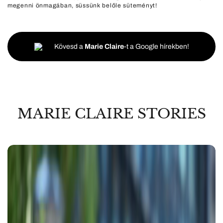
megenni önmagában, süssünk belőle süteményt!
Kövesd a
Marie Claire
-t a Google hírekben!
MARIE CLAIRE STORIES