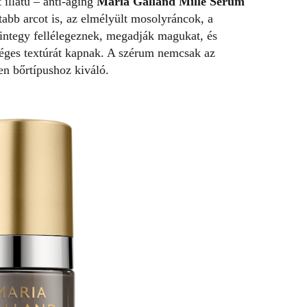
 illatú – anti-aging
Maria Galland Mille Serum
dtabb arcot is, az elmélyült mosolyráncok, a
ntegy fellélegeznek, megadják magukat, és
éges textúrát kapnak. A szérum nemcsak az
en bőrtípushoz kiváló.