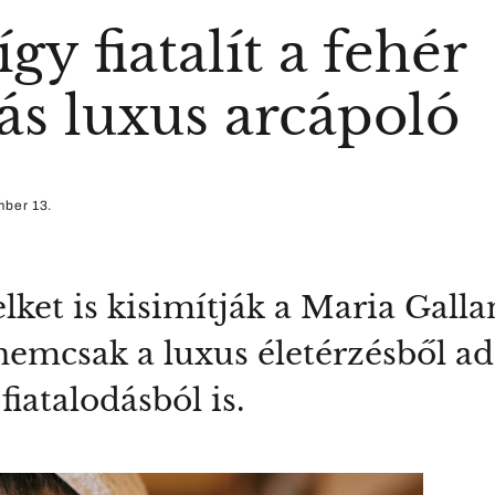
gy fiatalít a fehér
s luxus arcápoló
mber 13.
lket is kisimítják a Maria Gall
mcsak a luxus életérzésből ad
fiatalodásból is.