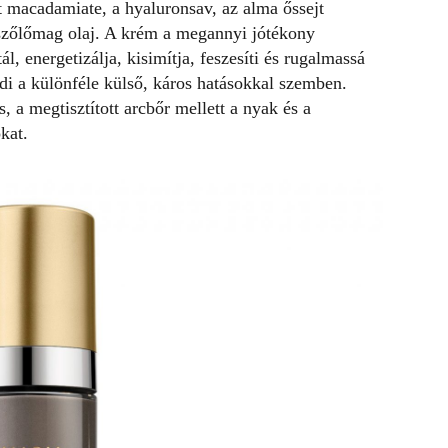
t macadamiate, a hyaluronsav, az alma őssejt
 szőlőmag olaj. A krém a megannyi jótékony
, energetizálja, kisimítja, feszesíti és rugalmassá
 védi a különféle külső, káros hatásokkal szemben.
s, a megtisztított arcbőr mellett a nyak és a
kat.