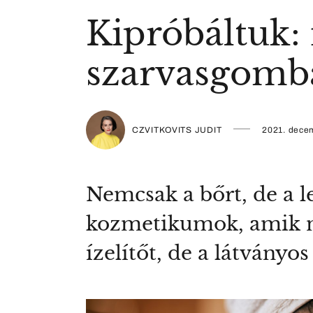
Kipróbáltuk: í
szarvasgombá
CZVITKOVITS JUDIT
2021. dece
Nemcsak a bőrt, de a le
kozmetikumok, amik ne
ízelítőt, de a látványos 