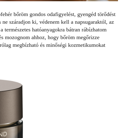
fehér bőröm gondos odafigyelést, gyengéd törődést
s ne száradjon ki, védenem kell a napsugaraktól, az
 a természetes hatóanyagokra bátran rábízhatom
 és mozognom ahhoz, hogy bőröm megőrizze
izárólag megbízható és minőségi kozmetikumokat