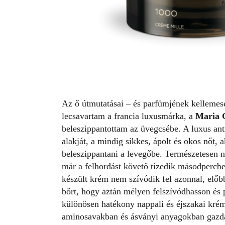
Az ő útmutatásai – és parfümjének kellemese
lecsavartam a francia luxusmárka, a
Maria
beleszippantottam az üvegcsébe. A luxus an
alakját, a mindig sikkes, ápolt és okos nőt, 
beleszippantani a levegőbe. Természetesen n
már a felhordást követő tizedik másodpercb
készült krém nem szívódik fel azonnal, előb
bőrt, hogy aztán mélyen felszívódhasson és p
különösen hatékony nappali és éjszakai krém
aminosavakban és ásványi anyagokban gazdag