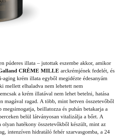
n púderes illata – jutottak eszembe akkor, amikor
 Galland CRÈME MILLE
arckrémjének fedelét, és
ti-aging krém illata egyből megidézte édesanyám
aki mellett elhaladva nem lehetett nem
emcsak a krém illatával nem lehet betelni, hatása
en magával ragad. A több, mint hetven összetevőből
b megsimogatja, beillatozza és puhán betakarja a
erceken belül látványosan vitalizálja a bőrt. A
 olyan hatékony összetevőkből készült, mint az
, intenzíven hidratáló fehér szarvasgomba, a 24