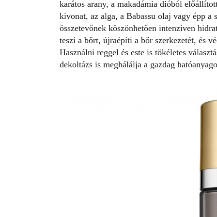
karátos arany, a makadámia dióból előállítot
kivonat, az alga, a Babassu olaj vagy épp a
összetevőnek köszönhetően intenzíven hidratál
teszi a bőrt, újraépíti a bőr szerkezetét, és
Használni reggel és este is tökéletes választá
dekoltázs is meghálálja a gazdag hatóanyago