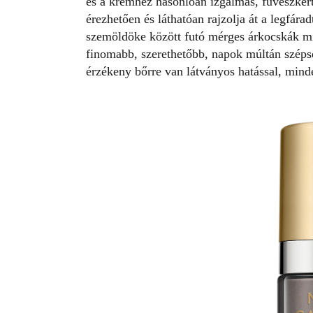
és a krémhez hasonlóan izgalmas, füvészkert
érezhetően és láthatóan rajzolja át a legfára
szemöldöke között futó mérges árkocskák mi
finomabb, szerethetőbb, napok múltán széps
érzékeny bőrre van látványos hatással, mind