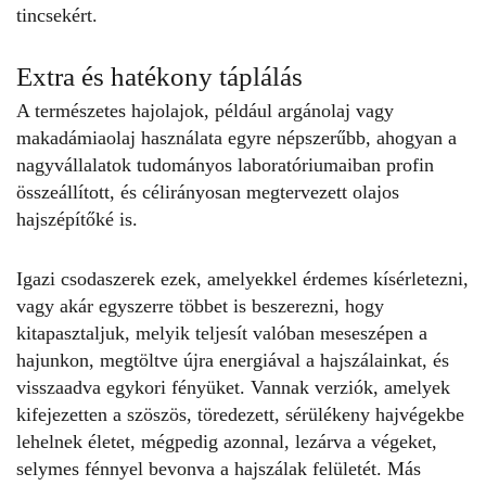
tincsekért.
Extra és hatékony táplálás
A természetes hajolajok, például argánolaj vagy
makadámiaolaj használata egyre népszerűbb, ahogyan a
nagyvállalatok tudományos laboratóriumaiban profin
összeállított, és célirányosan megtervezett olajos
hajszépítőké is.
Igazi csodaszerek ezek, amelyekkel érdemes kísérletezni,
vagy akár egyszerre többet is beszerezni, hogy
kitapasztaljuk, melyik teljesít valóban meseszépen a
hajunkon, megtöltve újra energiával a hajszálainkat, és
visszaadva egykori fényüket. Vannak verziók, amelyek
kifejezetten a szöszös, töredezett, sérülékeny hajvégekbe
lehelnek életet, mégpedig azonnal, lezárva a végeket,
selymes fénnyel bevonva a hajszálak felületét. Más