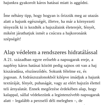
hajunkra gyakorolt káros hatásai miatt is aggódni.
Íme néhány tipp, hogy hogyan is őrizzük meg az utazás
alatt a hajunk egészségét, illetve, ha már a környezeti
tényezők ki is kezdték a hajszálaink életerejét, fényét,
miként járathatjuk ismét a csúcsra a hajkoronánk
szépségét!
Alap védelem a rendszeres hidratálással
A 21. században egyre erősebb a napsugarak ereje, a
napfény káros hatásai között pedig sajnos ott van a haj
kiszáradása, elszíneződés. Sokunk félelme ez, és
jogosan. A fodrászszalonokból kilépve imádjuk a hajunk
textúráját, fényét, puhaságát, vagy az elért hajszín élettel
teli árnyalatát. Ennek megőrzése érdekében alap, hogy
kalappal, sállal védekezünk a legintenzívebb napsugarak
alatt – legalább a perzselő déli melegben –, de