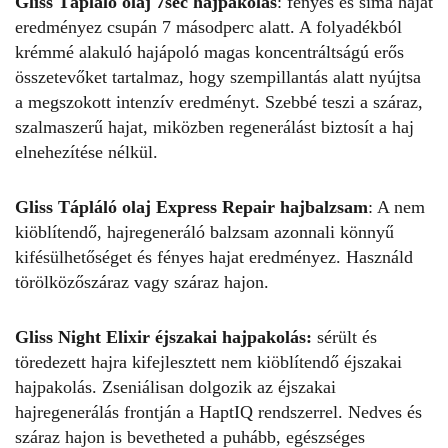
Gliss Tápláló olaj 7sec hajpakolás
: fényes és sima hajat
eredményez csupán 7 másodperc alatt. A folyadékból
krémmé alakuló hajápoló magas koncentráltságú erős
összetevőket tartalmaz, hogy szempillantás alatt nyújtsa
a megszokott intenzív eredményt. Szebbé teszi a száraz,
szalmaszerű hajat, miközben regenerálást biztosít a haj
elnehezítése nélkül.
Gliss Tápláló olaj Express Repair hajbalzsam
: A nem
kiöblítendő, hajregeneráló balzsam azonnali könnyű
kifésülhetőséget és fényes hajat eredményez. Használd
törölközőszáraz vagy száraz hajon.
Gliss Night Elixir éjszakai hajpakolás:
sérült és
töredezett hajra kifejlesztett nem kiöblítendő éjszakai
hajpakolás. Zseniálisan dolgozik az éjszakai
hajregenerálás frontján a HaptIQ rendszerrel. Nedves és
száraz hajon is bevetheted a puhább, egészséges