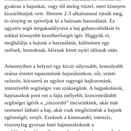
gyakran a hajunkat, vagy túl meleg vízzel, mert könnyen
kiszáríthatjuk vele. Hetente 2-3 alkalommal ejtsük meg,
és tényleg ne spóroljuk ki a balzsam használatát. Ez
ugyanis segít megakadályozni a haj gubancolódását és
sokkal könnyebb kezelhetőségét ígér. Higgyük el,
meghálálja a hajunk a használatát, különösen egy
szélnek, homoknak, klórnak kitett nyári időszak után.
Amennyiben a helyzet egy kicsit súlyosabb, komolyabb
száraz érzetet tapasztalunk hajszálainkon, sőt, szinte
szöszös, kócszerű az egykor ragyogó hajkoronánk,
intenzívebb segítségre van szükségünk. A hajpakolások,
hajmaszkok pont ezt a fajta mélyebb, koncentráltabb
segítséget ígérik a „rászoruló” tincseinknek, akár már
szemmel látható a baj, akár csak megőriznénk a hajunk
egészségét, erejét. Ezeknek a kimosandó, intenzív,
viszonylag gyorsan ható hajmaszkoknak a