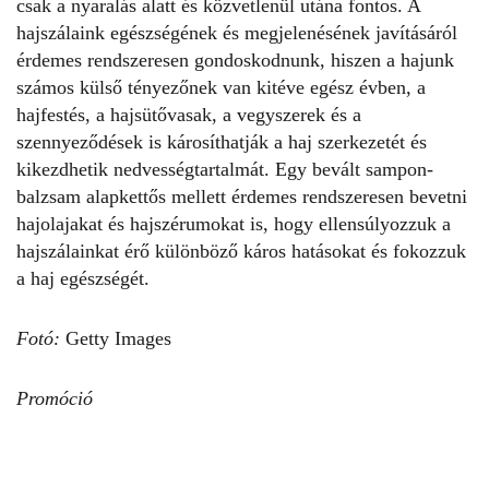
csak a nyaralás alatt és közvetlenül utána fontos. A
hajszálaink egészségének és megjelenésének javításáról
érdemes rendszeresen gondoskodnunk, hiszen a hajunk
számos külső tényezőnek van kitéve egész évben, a
hajfestés, a hajsütővasak, a vegyszerek és a
szennyeződések is károsíthatják a haj szerkezetét és
kikezdhetik nedvességtartalmát. Egy bevált sampon-
balzsam alapkettős mellett érdemes rendszeresen bevetni
hajolajakat és hajszérumokat is, hogy ellensúlyozzuk a
hajszálainkat érő különböző káros hatásokat és fokozzuk
a haj egészségét.
Fotó:
Getty Images
Promóció