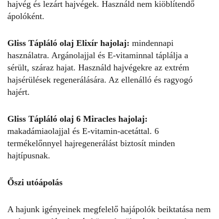
hajvég és lezárt hajvégek. Használd nem kiöblítendő
ápolóként.
Gliss Tápláló olaj Elixír hajolaj:
mindennapi
használatra. Argánolajjal és E-vitaminnal táplálja a
sérült, száraz hajat. Használd hajvégekre az extrém
hajsérülések regenerálására. Az ellenálló és ragyogó
hajért.
Gliss Tápláló olaj 6 Miracles hajolaj:
makadámiaolajjal és E-vitamin-acetáttal. 6
termékelőnnyel hajregenerálást biztosít minden
hajtípusnak.
Őszi utóápolás
A hajunk igényeinek megfelelő hajápolók beiktatása nem