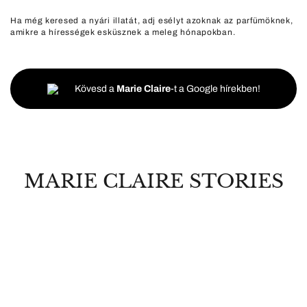
Ha még keresed a nyári illatát, adj esélyt azoknak az parfümöknek,
amikre a hírességek esküsznek a meleg hónapokban.
Kövesd a
Marie Claire
-t a Google hírekben!
MARIE CLAIRE STORIES