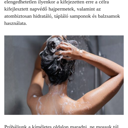
elengedhetetlen ilyenkor a kifejezetten erre a célra
kifejlesztett napvédő hajpermetek, valamint az
atombiztosan hidratáló, tápláló samponok és balzsamok
használata.
Próbáljunk a kíméletes oldalon maradni, ne mossuk túl