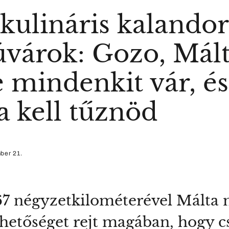
kulináris kalandor
várok: Gozo, Mál
e mindenkit vár, és
a kell tűznöd
ber 21.
67 négyzetkilométerével Málta
lehetőséget rejt magában, hogy