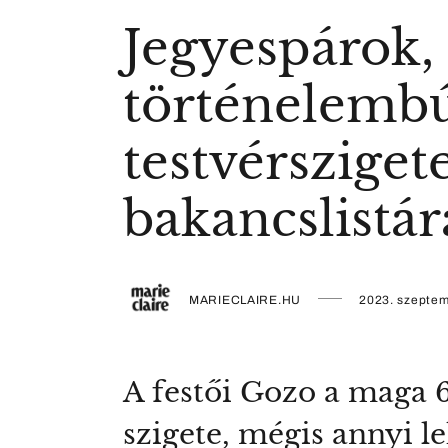
Jegyespárok, 
történelembú
testvérsziget
bakancslistár
MARIECLAIRE.HU
2023. szeptem
A festői Gozo a maga 
szigete, mégis annyi 