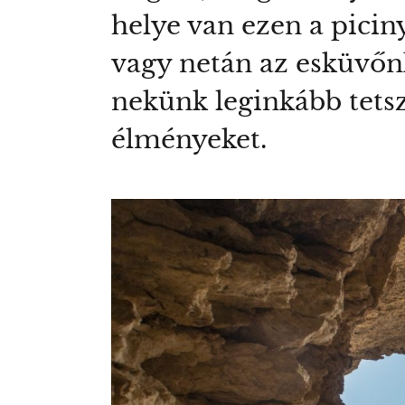
helye van ezen a picin
vagy netán az esküvőn
nekünk leginkább tetsző
élményeket.