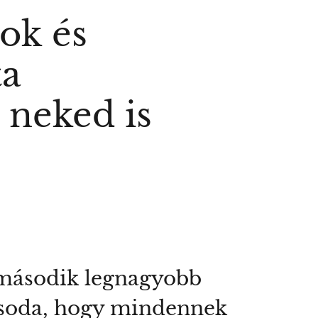
ok és
ta
 neked is
 második legnagyobb
 csoda, hogy mindennek