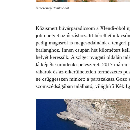
A meseszép Ramla-öböl
Közismert búvárparadicsom a Xlendi-öböl ny
jobb helyet az úszáshoz. Itt bérelhetünk csón
pedig magasról is megcsodálnánk a tengeri pan
barlanghoz. Innen csupán hét kilométert kel
helyét keressük. A sziget nyugati oldalán ta
látképébe mindenki beleszeret. 2017 márciusái
viharok és az elkerülhetetlen természetes pu
ne csüggesszen minket: a partszakasz Gozo e
szomszédságában található, világhírű Kék L