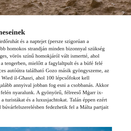
meseinek
rdőruhát és a naptejet (persze szigorúan a
gyobb homokos strandján minden bizonnyal szükség
ges, vörös színű homokjáról vált ismertté, ahol
 tengerben, mielőtt a fagylaltpult és a büfé felé
ces autóútra található Gozo másik gyöngyszeme, az
 a Wied il-Għasri, ahol 100 lépcsőfokot kell
egalább annyival jobban fog esni a csobbanás. Akkor
 felén nyaralunk. A gyönyörű, félreeső Mġarr ix-
a turistákat és a luxusjachtokat. Talán éppen ezért
 búvárfelszerelésben fedezhetik fel a
Málta
partjait