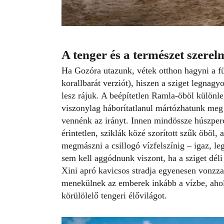
A tenger és a természet szerel
Ha
Gozóra
utazunk, vétek otthon hagyni a fü
korallbarát verziót), hiszen a sziget legna
lesz rájuk. A beépítetlen Ramla-öböl különle
viszonylag háborítatlanul mártózhatunk meg a
vennénk az irányt. Innen mindössze húszper
érintetlen, sziklák közé szorított szűk öböl,
megmászni a csillogó vízfelszínig – igaz, l
sem kell aggódnunk viszont, ha a sziget déli
Xini apró kavicsos stradja egyenesen vonzza 
menekülnek az emberek inkább a vízbe, ahol
körülölelő tengeri élővilágot.