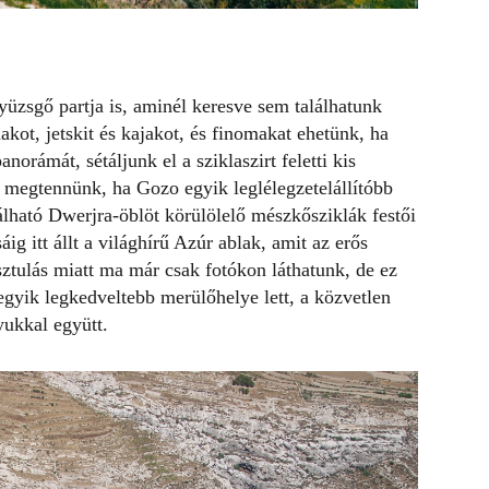
üzsgő partja is, aminél keresve sem találhatunk
akot, jetskit és kajakot, és finomakat ehetünk, ha
orámát, sétáljunk el a sziklaszirt feletti kis
l megtennünk, ha Gozo egyik leglélegzetelállítóbb
lálható Dwerjra-öblöt körülölelő mészkősziklák festői
g itt állt a világhírű Azúr ablak, amit az erős
sztulás miatt ma már csak fotókon láthatunk, de ez
gyik legkedveltebb merülőhelye lett, a közvetlen
yukkal együtt.