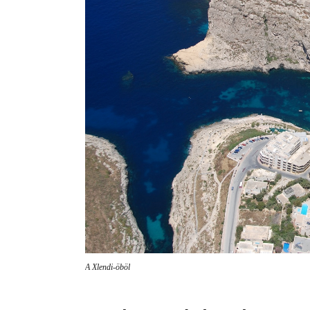
A Xlendi-öböl