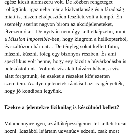
egész kicsit álomszerű volt. De közben rengeteget
röhögtünk, igaz néha már a kialvatlanság és a fáradtság
miatt is, hiszen elképesztően feszített volt a tempó. Én
személy szerint nagyon bírom az akciójeleneteket,
élvezem őket. De nyilván nem úgy kell elképzelni, mint
a
Mission Impossible
-ben, hogy kiugrom a helikopterből,
és szaltózom hármat… De tényleg sokat kellett futni,
mászni, kúszni, főleg egy bizonyos részben. És ami
specifikus volt benne, hogy egy kicsit a búvárkodásba is
belekóstoltunk. Voltunk víz alatt búvárruhában, a víz
alatt forgattunk, én ezeket a részeket kifejezetten
szerettem. Az ilyen jelenetek ráadásul azt is igényelték,
hogy jó kondiban legyünk.
Ezekre a jelentekre fizikailag is készülnöd kellett?
Valamennyire igen, az állóképességemet fel kellett kicsit
hozni. Igazából lejártam ugyanúgy edzeni, csak most