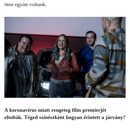
öten együtt voltunk.
A koronavírus miatt rengeteg film premierjét
eltolták. Téged színészként hogyan érintett a járvány?