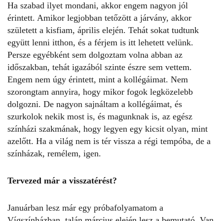
Ha szabad ilyet mondani, akkor engem nagyon jól
érintett. Amikor legjobban tetőzött a járvány, akkor
született a kisfiam, április elején. Tehát sokat tudtunk
együtt lenni itthon, és a férjem is itt
lehetett velünk.
Persze egyébként sem dolgoztam volna abban az
időszakban, tehát igazából szinte észre sem vettem.
Engem nem úgy érintett, mint a kollégáimat. Nem
szorongtam annyira, hogy mikor fogok legközelebb
dolgozni. De nagyon sajnáltam a kollégáimat, és
szurkolok nekik most is, és magunknak is, az egész
színházi szakmának
, hogy legyen egy kicsit olyan, mint
azelőtt.
H
a
a világ ne
m
is
tér vissza a régi tempóba,
de a
színházak
, remélem,
igen.
Tervezed már a visszatérést?
Januárban lesz már egy próbafolyamatom a
Vígszínházban, talán március elején lesz a bemutató. Van