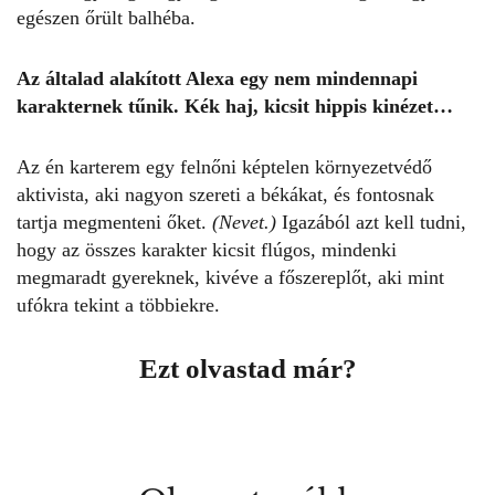
egészen őrült balhéba.
Az általad alakított Alexa egy nem mindennapi
karakternek tűnik. Kék haj, kicsit hippis kinézet…
Az én karterem egy felnőni képtelen környezetvédő
aktivista, aki nagyon szereti a békákat, és fontosnak
tartja megmenteni őket.
(Nevet.)
Igaz
á
ból azt kell tudni,
hogy az összes karakter kicsit flúgos, mindenki
megmaradt gyereknek, kivéve a főszereplőt, aki mint
ufókra tekint a többiekre.
Ezt olvastad már?