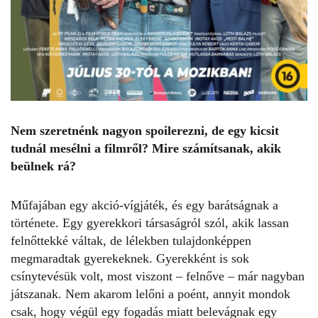
Nem szeretnénk nagyon spoilerezni, de egy kicsit
tudnál mesélni a filmről? Mire számítsanak, akik
beülnek rá?
Műfajában egy akció-vígjáték, és egy barátságnak a
története. Egy gyerekkori társaságról szól, akik lassan
felnőttekké váltak, de lélekben tulajdonképpen
megmaradtak gyerekeknek. Gyerekként is sok
csínytevésük volt, most viszont – felnőve – már nagyban
játszanak. Nem akarom lelőni a poént, annyit mondok
csak, hogy végül egy fogadás miatt belevágnak egy