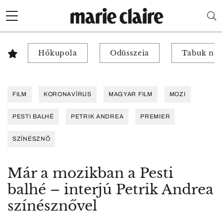
Hőkupola
Odüsszeia
Tabuk nél
FILM
KORONAVÍRUS
MAGYAR FILM
MOZI
PESTI BALHÉ
PETRIK ANDREA
PREMIER
SZÍNÉSZNŐ
Már a mozikban a Pesti
balhé – interjú Petrik Andrea
színésznővel