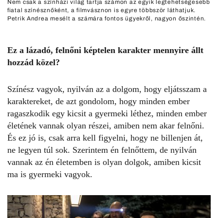
Nem csak a színházi világ tartja számon az egyik legtehetségesebb
fiatal színésznőként, a filmvásznon is egyre többször láthatjuk.
Petrik Andrea mesélt a számára fontos ügyekről, nagyon őszintén.
Ez a lázadó, felnőni képtelen karakter mennyire állt
hozzád közel?
Színész vagyok, nyilván az a dolgom, hogy eljátsszam a
karaktereket, de azt gondolom, hogy minden ember
ragaszkodik egy kicsit a gyermeki léthez, minden ember
életének vannak olyan részei, amiben nem akar felnőni.
És ez jó is, csak arra kell figyelni, hogy ne billenjen át,
ne legyen túl sok. Szerintem én
felnőttem, de nyilván
vannak az én életemben is olyan dolgok, amiben kicsit
ma is gyermeki vagyok.