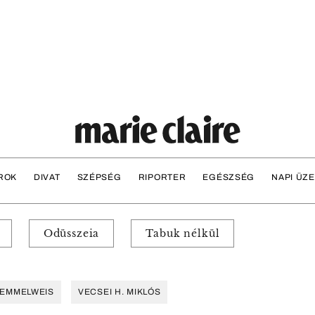
ROK
DIVAT
SZÉPSÉG
RIPORTER
EGÉSZSÉG
NAPI ÜZ
Odüsszeia
Tabuk nélkül
EMMELWEIS
VECSEI H. MIKLÓS