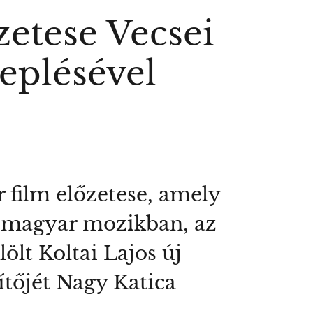
etese Vecsei
eplésével
 film előzetese, amely
 magyar mozikban, az
ölt Koltai Lajos új
ítőjét Nagy Katica