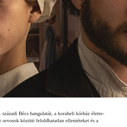
 századi Bécs hangulatát, a korabeli kórház életre-
 orvosok közötti feloldhatatlan ellentéteket és a