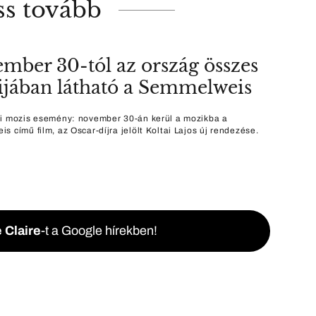
ss tovább
mber 30-tól az ország összes
jában látható a Semmelweis
i mozis esemény: november 30-án kerül a mozikba a
s című film, az Oscar-díjra jelölt Koltai Lajos új rendezése.
 Claire
-t a Google hírekben!