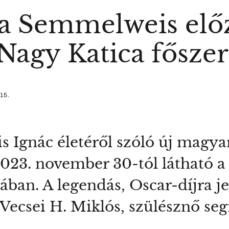
a Semmelweis előz
Nagy Katica főszer
15.
 Ignác életéről szóló új magyar
23. november 30-tól látható a
an. A legendás, Oscar-díjra jel
Vecsei H. Miklós, szülésznő seg