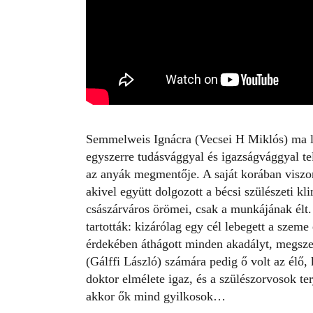
Semmelweis Ignácra (
Vecsei H Miklós
) ma 
egyszerre tudásvággyal és igazságvággyal te
az anyák megmentője. A saját korában viszo
akivel együtt dolgozott a bécsi szülészeti kl
császárváros örömei, csak a munkájának élt.
tartották: kizárólag egy cél lebegett a szeme 
érdekében áthágott minden akadályt, megszeg
(Gálffi László) számára pedig ő volt az élő
doktor elmélete igaz, és a szülészorvosok ter
akkor ők mind gyilkosok…