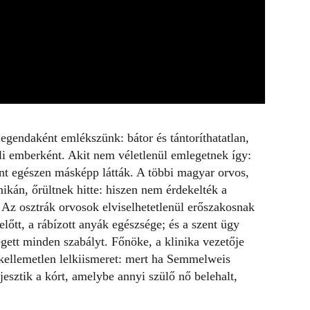
legendaként emlékszünk: bátor és tántoríthatatlan,
li emberként. Akit nem véletlenül emlegetnek így:
nt egészen másképp látták. A többi magyar orvos,
inikán, őrültnek hitte: hiszen nem érdekelték a
 Az osztrák orvosok elviselhetetlenül erőszakosnak
előtt, a rábízott anyák egészsége; és a szent ügy
ett minden szabályt. Főnöke, a klinika vezetője
, kellemetlen lelkiismeret: mert ha Semmelweis
jesztik a kórt, amelybe annyi szülő nő belehalt,