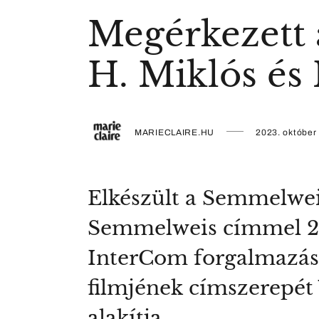
Megérkezett 
H. Miklós és 
MARIECLAIRE.HU
2023. október 
Elkészült a Semmelweis
Semmelweis címmel 20
InterCom forgalmazásáb
filmjének címszerepét 
alakítja.