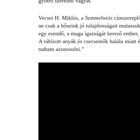
gyötrő szerelmi vágyat.
Vecsei H. Miklós, a
Semmelweis
címszerepl
ne csak a hőseink jó tulajdonságait mutass
egy esendő, a maga igazságát kereső ember, a
A rábízott anyák és csecsemők halála miatt é
tudtam azonosulni.”