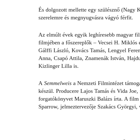
És dolgozott mellette egy szülésznő (
Nagy K
szerelemre és megnyugvásra vágyó férfit.
Az elmúlt évek egyik leghíresebb magyar fi
filmjében a főszereplők – Vecsei H. Miklós 
Gálffi László,
Kovács Tamás
, Lengyel Fere
Anna, Csapó Attila, Znamenák István, Hajd
Kizlinger Lilla is.
A
Semmelweis
a Nemzeti Filmintézet támoga
készül. Producere Lajos Tamás és Vida Joe, 
forgatókönyvet Maruszki Balázs írta. A film
Sparrow, jelmeztervezője Szakács Györgyi, 