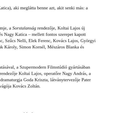
atica
), aki meglátta benne azt, akit senki más: a
lmje, a
Sorstalanság
rendezője, Koltai Lajos új
és Nagy Katica – mellett fontos szerepet kapott
nc, Szűcs Nelli, Elek Ferenc, Kovács Lajos, Györgyi
uk Károly, Simon Kornél, Mészáros Blanka és
tásával, a Szupermodern Filmstúdió gyártásában
rendezője Koltai Lajos, operatőre Nagy András, a
 dramaturgja Goda Kriszta, látványtervezője Pater
vágója Kovács Zoltán.