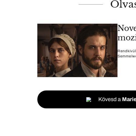
Olva
Nove
mozi
Rendkívül
Semmelwei
Kövesd a
Marie